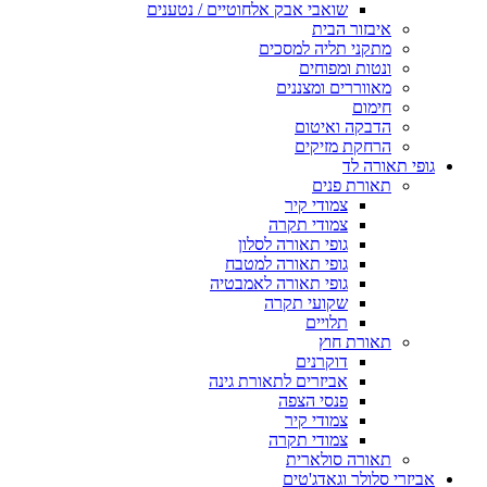
שואבי אבק אלחוטיים / נטענים
איבזור הבית
מתקני תליה למסכים
ונטות ומפוחים
מאווררים ומצננים
חימום
הדבקה ואיטום
הרחקת מזיקים
גופי תאורה לד
תאורת פנים
צמודי קיר
צמודי תקרה
גופי תאורה לסלון
גופי תאורה למטבח
גופי תאורה לאמבטיה
שקועי תקרה
תלויים
תאורת חוץ
דוקרנים
אביזרים לתאורת גינה
פנסי הצפה
צמודי קיר
צמודי תקרה
תאורה סולארית
אביזרי סלולר וגאדג'טים