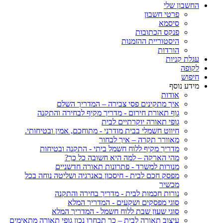
החשבון שלי
פרטי חשבון
סיסמא
פנקס הכתובות
היסטוריית ההזמנות
הורדות
עגלת קניות
לקופה
חיפוש
מידע נוסף
אודות
איך מתקינים פסי צבירה – המדריך השלם
גוף תאורת חירום - מדריך מקיף לבחירה והתקנה
גופי תאורה יוקרתיים לבית
חיווט חשמלי בבית מודרני - מתוחכם, אמין ובטיחותי.
מאוורר תקרה – איך לבחור
מדריך מקיף ללוח חשמל ביתי - התקנה ובטיחות
מהי הארקה – למה היא חשובה כל כך?
מנורות למשרד - פתרונות תאורה חדשניים
מפסק חכם לבית - חיסכון באנרגיה ושליטה נוחה בכל
מכשיר
נורות חכמות לבית - מדריך בחירה והתקנה
סוגי מפסקים ושקעים - המדריך המלא
סוגי שעון שבת ללוח חשמל - המדריך המלא
עיצוב תאורה לבית – כך תבחרו נכון גופי תאורה מתאימים