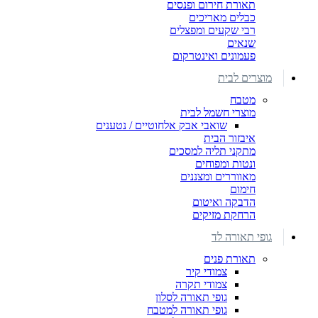
תאורת חירום ופנסים
כבלים מאריכים
רבי שקעים ומפצלים
שנאים
פעמונים ואינטרקום
מוצרים לבית
מטבח
מוצרי חשמל לבית
שואבי אבק אלחוטיים / נטענים
איבזור הבית
מתקני תליה למסכים
ונטות ומפוחים
מאווררים ומצננים
חימום
הדבקה ואיטום
הרחקת מזיקים
גופי תאורה לד
תאורת פנים
צמודי קיר
צמודי תקרה
גופי תאורה לסלון
גופי תאורה למטבח