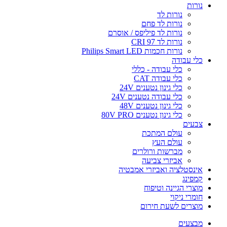
נורות
נורות לד
נורות לד פחם
נורות לד פיליפס / אוסרם
נורות לד CRI 97
נורות חכמות Philips Smart LED
כלי עבודה
כלי עבודה - כללי
כלי עבודה CAT
כלי גינון נטענים 24V
כלי עבודה נטענים 24V
כלי גינון נטענים 48V
כלי גינון נטענים 80V PRO
צבעים
עולם המתכת
עולם העץ
מברשות ורולרים
אביזרי צביעה
אינסטלציה ואביזרי אמבטיה
קמפינג
מוצרי הגיינה וטיפוח
חומרי ניקוי
מוצרים לשעת חירום
מבצעים