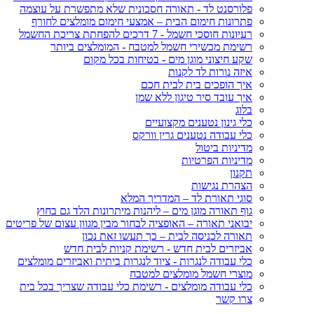
פלורסנט לד - תאורה חסכונית שלא מתפשרת על עוצמה
פתרונות חימום הבית – אמצעי חימום מומלצים לחורף
רעיונות חוסכי חשמל - 7 דרכים להפחתת צריכת החשמל
רשימת מכשירי חשמל למטבח - המומלצים ביותר
שקע חיצוני מוגן מים - בטיחות בכל מקום
איזה נורות לד לקנות
איך הופכים בית לבית חכם
איך עובד סיר טיגון ללא שמן
בלוג
כלי גינון נטענים מקצועיים
כלי עבודה נטענים גרין וורקס
מדיניות ביטול
מדיניות הפרטיות
תקנון
הצהרת נגישות
סוגי תאורת לד – המדריך המלא
גוף תאורה מוגן מים – ליהנות מיתרונות הלד גם בחוץ
יבואני תאורה – האופציה לבחור מבין מגוון עצום של פריטים
תאורה לכניסה לבית – כך תעשו זאת נכון
אביזרים לבית חדש - רשימת קניות לבית חדש
כלי עבודה לנגרות - ציוד לנגרות ביתית ואביזרים מומלצים
מוצרי חשמל מומלצים למטבח
כלי עבודה מומלצים - רשימת כלי עבודה שצריך בכל בית
צרו קשר