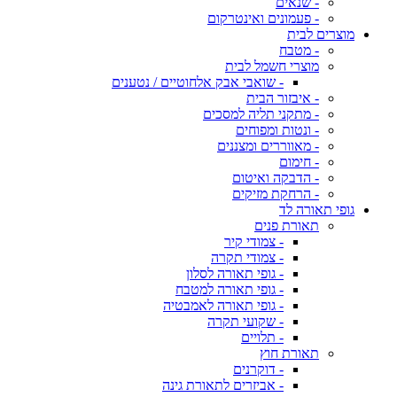
- שנאים
- פעמונים ואינטרקום
מוצרים לבית
- מטבח
מוצרי חשמל לבית
- שואבי אבק אלחוטיים / נטענים
- איבזור הבית
- מתקני תליה למסכים
- ונטות ומפוחים
- מאווררים ומצננים
- חימום
- הדבקה ואיטום
- הרחקת מזיקים
גופי תאורה לד
תאורת פנים
- צמודי קיר
- צמודי תקרה
- גופי תאורה לסלון
- גופי תאורה למטבח
- גופי תאורה לאמבטיה
- שקועי תקרה
- תלויים
תאורת חוץ
- דוקרנים
- אביזרים לתאורת גינה