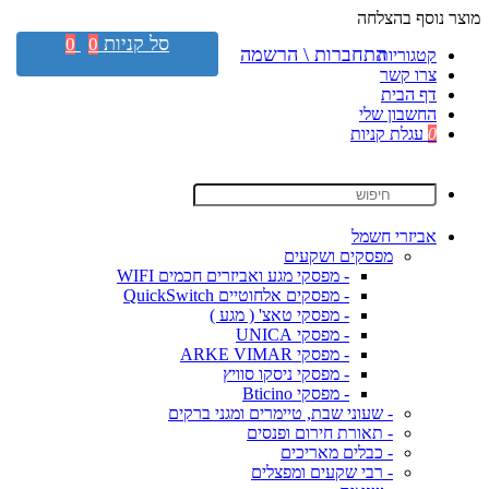
מוצר נוסף בהצלחה
סל קניות
0
0
התחברות \ הרשמה
קטגוריות
צרו קשר
דף הבית
החשבון שלי
0
עגלת קניות
אביזרי חשמל
מפסקים ושקעים
- מפסקי מגע ואביזרים חכמים WIFI
- מפסקים אלחוטיים QuickSwitch
- מפסקי טאצ' ( מגע )
- מפסקי UNICA
- מפסקי ARKE VIMAR
- מפסקי ניסקו סוויץ
- מפסקי Bticino
- שעוני שבת, טיימרים ומגני ברקים
- תאורת חירום ופנסים
- כבלים מאריכים
- רבי שקעים ומפצלים