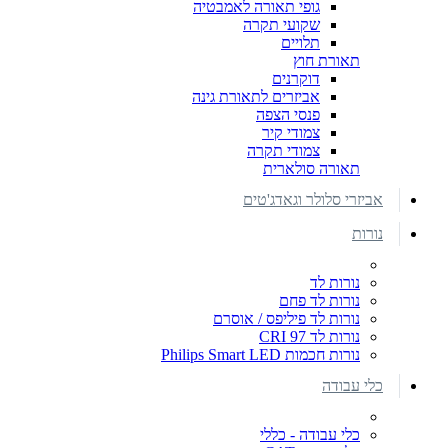
גופי תאורה לאמבטיה
שקועי תקרה
תלויים
תאורת חוץ
דוקרנים
אביזרים לתאורת גינה
פנסי הצפה
צמודי קיר
צמודי תקרה
תאורה סולארית
אביזרי סלולר וגאדג'טים
נורות
נורות לד
נורות לד פחם
נורות לד פיליפס / אוסרם
נורות לד CRI 97
נורות חכמות Philips Smart LED
כלי עבודה
כלי עבודה - כללי