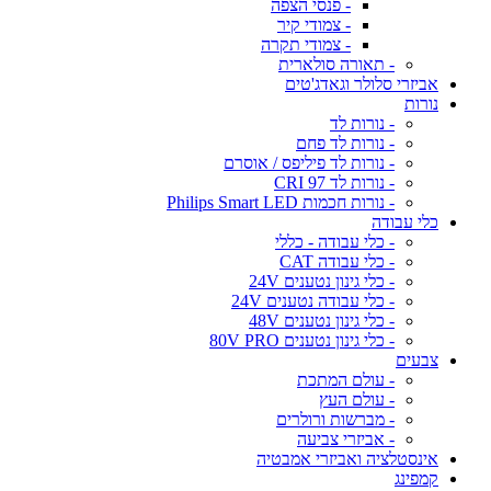
- פנסי הצפה
- צמודי קיר
- צמודי תקרה
- תאורה סולארית
אביזרי סלולר וגאדג'טים
נורות
- נורות לד
- נורות לד פחם
- נורות לד פיליפס / אוסרם
- נורות לד CRI 97
- נורות חכמות Philips Smart LED
כלי עבודה
- כלי עבודה - כללי
- כלי עבודה CAT
- כלי גינון נטענים 24V
- כלי עבודה נטענים 24V
- כלי גינון נטענים 48V
- כלי גינון נטענים 80V PRO
צבעים
- עולם המתכת
- עולם העץ
- מברשות ורולרים
- אביזרי צביעה
אינסטלציה ואביזרי אמבטיה
קמפינג