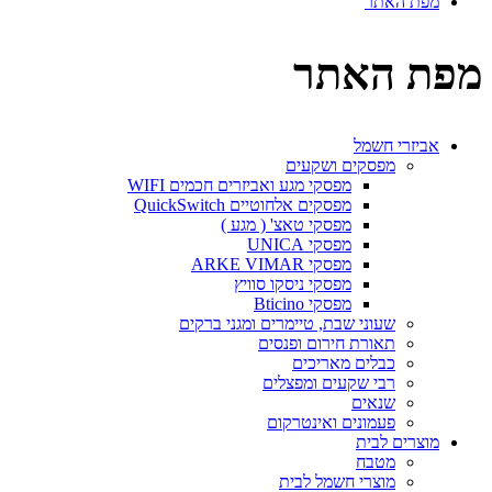
מפת האתר
מפת האתר
אביזרי חשמל
מפסקים ושקעים
מפסקי מגע ואביזרים חכמים WIFI
מפסקים אלחוטיים QuickSwitch
מפסקי טאצ' ( מגע )
מפסקי UNICA
מפסקי ARKE VIMAR
מפסקי ניסקו סוויץ
מפסקי Bticino
שעוני שבת, טיימרים ומגני ברקים
תאורת חירום ופנסים
כבלים מאריכים
רבי שקעים ומפצלים
שנאים
פעמונים ואינטרקום
מוצרים לבית
מטבח
מוצרי חשמל לבית