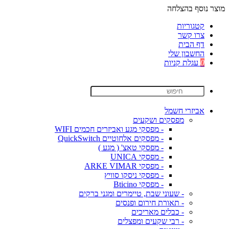
מוצר נוסף בהצלחה
קטגוריות
צרו קשר
דף הבית
החשבון שלי
0
עגלת קניות
אביזרי חשמל
מפסקים ושקעים
- מפסקי מגע ואביזרים חכמים WIFI
- מפסקים אלחוטיים QuickSwitch
- מפסקי טאצ' ( מגע )
- מפסקי UNICA
- מפסקי ARKE VIMAR
- מפסקי ניסקו סוויץ
- מפסקי Bticino
- שעוני שבת, טיימרים ומגני ברקים
- תאורת חירום ופנסים
- כבלים מאריכים
- רבי שקעים ומפצלים