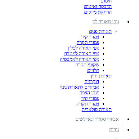
חימום
הדבקה ואיטום
הרחקת מזיקים
גופי תאורה לד
תאורת פנים
צמודי קיר
צמודי תקרה
גופי תאורה לסלון
גופי תאורה למטבח
גופי תאורה לאמבטיה
שקועי תקרה
תלויים
תאורת חוץ
דוקרנים
אביזרים לתאורת גינה
פנסי הצפה
צמודי קיר
צמודי תקרה
תאורה סולארית
אביזרי סלולר וגאדג'טים
נורות