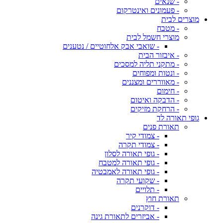
- שנאים
- פעמונים ואינטרקום
מוצרים לבית
- מטבח
מוצרי חשמל לבית
- שואבי אבק אלחוטיים / נטענים
- איבזור הבית
- מתקני תליה למסכים
- ונטות ומפוחים
- מאווררים ומצננים
- חימום
- הדבקה ואיטום
- הרחקת מזיקים
גופי תאורה לד
תאורת פנים
- צמודי קיר
- צמודי תקרה
- גופי תאורה לסלון
- גופי תאורה למטבח
- גופי תאורה לאמבטיה
- שקועי תקרה
- תלויים
תאורת חוץ
- דוקרנים
- אביזרים לתאורת גינה