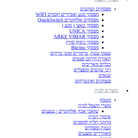
מפסקים ושקעים
מפסקי מגע ואביזרים חכמים WIFI
מפסקים אלחוטיים QuickSwitch
מפסקי טאצ' ( מגע )
מפסקי UNICA
מפסקי ARKE VIMAR
מפסקי ניסקו סוויץ
מפסקי Bticino
שעוני שבת, טיימרים ומגני ברקים
תאורת חירום ופנסים
כבלים מאריכים
רבי שקעים ומפצלים
שנאים
פעמונים ואינטרקום
מוצרים לבית
מטבח
מוצרי חשמל לבית
שואבי אבק אלחוטיים / נטענים
איבזור הבית
מתקני תליה למסכים
ונטות ומפוחים
מאווררים ומצננים