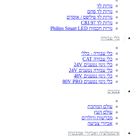
נורות לד
נורות לד פחם
נורות לד פיליפס / אוסרם
נורות לד CRI 97
נורות חכמות Philips Smart LED
כלי עבודה
כלי עבודה - כללי
כלי עבודה CAT
כלי גינון נטענים 24V
כלי עבודה נטענים 24V
כלי גינון נטענים 48V
כלי גינון נטענים 80V PRO
צבעים
עולם המתכת
עולם העץ
מברשות ורולרים
אביזרי צביעה
אינסטלציה ואביזרי אמבטיה