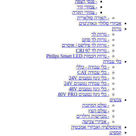
- פנסי הצפה
- צמודי קיר
- צמודי תקרה
- תאורה סולארית
אביזרי סלולר וגאדג'טים
נורות
- נורות לד
- נורות לד פחם
- נורות לד פיליפס / אוסרם
- נורות לד CRI 97
- נורות חכמות Philips Smart LED
כלי עבודה
- כלי עבודה - כללי
- כלי עבודה CAT
- כלי גינון נטענים 24V
- כלי עבודה נטענים 24V
- כלי גינון נטענים 48V
- כלי גינון נטענים 80V PRO
צבעים
- עולם המתכת
- עולם העץ
- מברשות ורולרים
- אביזרי צביעה
אינסטלציה ואביזרי אמבטיה
קמפינג