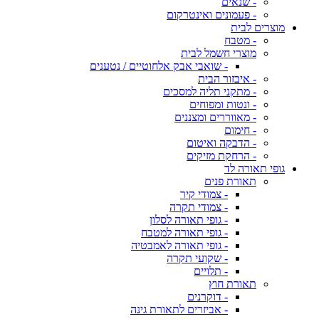
- שנאים
- פעמונים ואינטרקום
מוצרים לבית
- מטבח
מוצרי חשמל לבית
- שואבי אבק אלחוטיים / נטענים
- איבזור הבית
- מתקני תליה למסכים
- ונטות ומפוחים
- מאווררים ומצננים
- חימום
- הדבקה ואיטום
- הרחקת מזיקים
גופי תאורה לד
תאורת פנים
- צמודי קיר
- צמודי תקרה
- גופי תאורה לסלון
- גופי תאורה למטבח
- גופי תאורה לאמבטיה
- שקועי תקרה
- תלויים
תאורת חוץ
- דוקרנים
- אביזרים לתאורת גינה