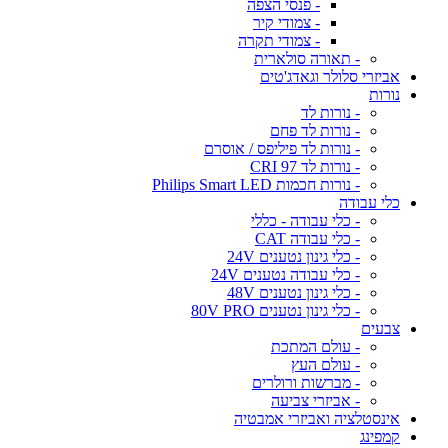
- פנסי הצפה
- צמודי קיר
- צמודי תקרה
- תאורה סולארית
אביזרי סלולר וגאדג'טים
נורות
- נורות לד
- נורות לד פחם
- נורות לד פיליפס / אוסרם
- נורות לד CRI 97
- נורות חכמות Philips Smart LED
כלי עבודה
- כלי עבודה - כללי
- כלי עבודה CAT
- כלי גינון נטענים 24V
- כלי עבודה נטענים 24V
- כלי גינון נטענים 48V
- כלי גינון נטענים 80V PRO
צבעים
- עולם המתכת
- עולם העץ
- מברשות ורולרים
- אביזרי צביעה
אינסטלציה ואביזרי אמבטיה
קמפינג