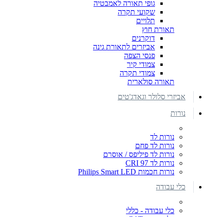
גופי תאורה לאמבטיה
שקועי תקרה
תלויים
תאורת חוץ
דוקרנים
אביזרים לתאורת גינה
פנסי הצפה
צמודי קיר
צמודי תקרה
תאורה סולארית
אביזרי סלולר וגאדג'טים
נורות
נורות לד
נורות לד פחם
נורות לד פיליפס / אוסרם
נורות לד CRI 97
נורות חכמות Philips Smart LED
כלי עבודה
כלי עבודה - כללי