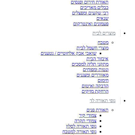
תאורת חירום ופנסים
כבלים מאריכים
רבי שקעים ומפצלים
שנאים
פעמונים ואינטרקום
מוצרים לבית
מטבח
מוצרי חשמל לבית
שואבי אבק אלחוטיים / נטענים
איבזור הבית
מתקני תליה למסכים
ונטות ומפוחים
מאווררים ומצננים
חימום
הדבקה ואיטום
הרחקת מזיקים
גופי תאורה לד
תאורת פנים
צמודי קיר
צמודי תקרה
גופי תאורה לסלון
גופי תאורה למטבח