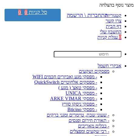
מוצר נוסף בהצלחה
סל קניות
0
0
התחברות \ הרשמה
קטגוריות
צרו קשר
דף הבית
החשבון שלי
0
עגלת קניות
אביזרי חשמל
מפסקים ושקעים
- מפסקי מגע ואביזרים חכמים WIFI
- מפסקים אלחוטיים QuickSwitch
- מפסקי טאצ' ( מגע )
- מפסקי UNICA
- מפסקי ARKE VIMAR
- מפסקי ניסקו סוויץ
- מפסקי Bticino
- שעוני שבת, טיימרים ומגני ברקים
- תאורת חירום ופנסים
- כבלים מאריכים
- רבי שקעים ומפצלים