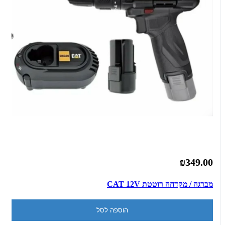
₪349.00
מברגה / מקדחה רוטטת CAT 12V
הוספה לסל