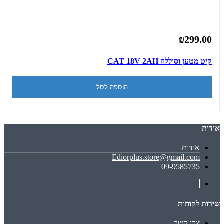
₪299.00
קיט מטען וסוללה CAT 18V 2AH
הוספה לסל
אודות
אודות
Ediorplus.store@gmail.com
09-9585735
שירות לקוחות
צרו קשר