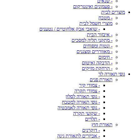
- שנאים
- פעמונים ואינטרקום
מוצרים לבית
- מטבח
מוצרי חשמל לבית
- שואבי אבק אלחוטיים / נטענים
- איבזור הבית
- מתקני תליה למסכים
- ונטות ומפוחים
- מאווררים ומצננים
- חימום
- הדבקה ואיטום
- הרחקת מזיקים
גופי תאורה לד
תאורת פנים
- צמודי קיר
- צמודי תקרה
- גופי תאורה לסלון
- גופי תאורה למטבח
- גופי תאורה לאמבטיה
- שקועי תקרה
- תלויים
תאורת חוץ
- דוקרנים
- אביזרים לתאורת גינה