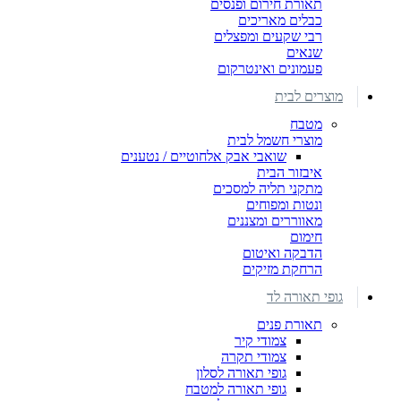
תאורת חירום ופנסים
כבלים מאריכים
רבי שקעים ומפצלים
שנאים
פעמונים ואינטרקום
מוצרים לבית
מטבח
מוצרי חשמל לבית
שואבי אבק אלחוטיים / נטענים
איבזור הבית
מתקני תליה למסכים
ונטות ומפוחים
מאווררים ומצננים
חימום
הדבקה ואיטום
הרחקת מזיקים
גופי תאורה לד
תאורת פנים
צמודי קיר
צמודי תקרה
גופי תאורה לסלון
גופי תאורה למטבח