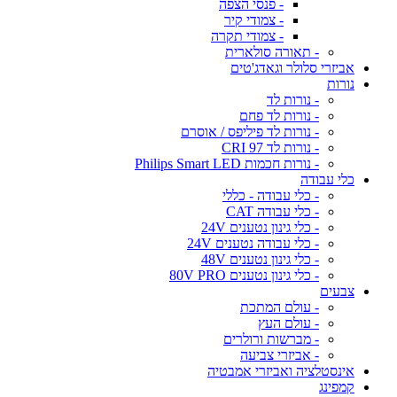
- פנסי הצפה
- צמודי קיר
- צמודי תקרה
- תאורה סולארית
אביזרי סלולר וגאדג'טים
נורות
- נורות לד
- נורות לד פחם
- נורות לד פיליפס / אוסרם
- נורות לד CRI 97
- נורות חכמות Philips Smart LED
כלי עבודה
- כלי עבודה - כללי
- כלי עבודה CAT
- כלי גינון נטענים 24V
- כלי עבודה נטענים 24V
- כלי גינון נטענים 48V
- כלי גינון נטענים 80V PRO
צבעים
- עולם המתכת
- עולם העץ
- מברשות ורולרים
- אביזרי צביעה
אינסטלציה ואביזרי אמבטיה
קמפינג