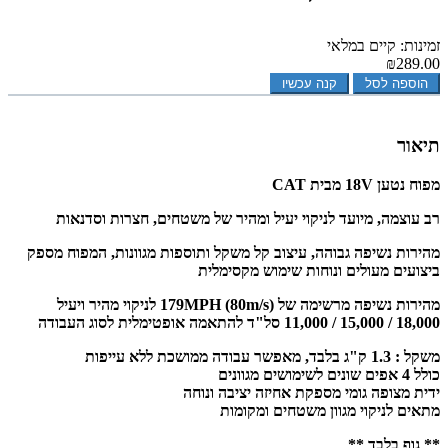
זמינות: קיים במלאי
₪289.00
הוספה לסל
קנה עכשיו
תיאור
מפוח נטען 18V מבית CAT
רב עוצמה, מיועד לניקוי יעיל ומהיר של משטחים, חצרות וסדנאות
מהירות נשיפה גבוהה, עיצוב קל משקל ותוספות מגוונות, המפוח מספק
ביצועים מעולים ונוחות שימוש מקסימלית
מהירות נשיפה מרשימה של 179MPH (80m/s) לניקוי מהיר ויעיל
18,000 / 15,000 / 11,000 סל"ד להתאמה אופטימלית לסוג העבודה
משקל : 1.3 ק"ג בלבד, מאפשר עבודה ממושכת ללא עייפות
כולל 4 אפים שונים לשימושים מגוונים
ידית מצופה גומי מספקת אחיזה יציבה ונוחה
מתאים לניקוי מגוון משטחים ומקומות
** גוף בלבד **