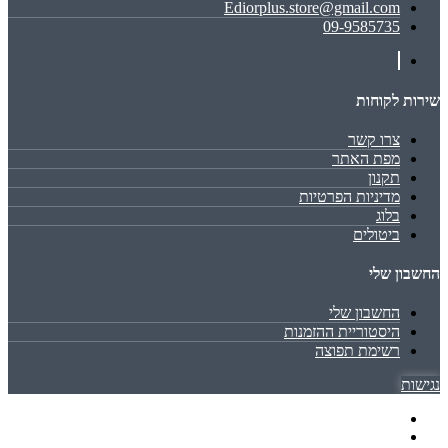
Ediorplus.store@gmail.com
09-9585735
שירות לקוחות
צרו קשר
מפת האתר
תקנון
מדיניות הפרטיות
בלוג
ביטולים
החשבון שלי
החשבון שלי
היסטוריית ההזמנות
רשימת תפוצה
נגישות