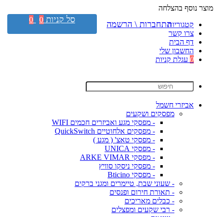
מוצר נוסף בהצלחה
סל קניות
0
0
התחברות \ הרשמה
קטגוריות
צרו קשר
דף הבית
החשבון שלי
0
עגלת קניות
אביזרי חשמל
מפסקים ושקעים
- מפסקי מגע ואביזרים חכמים WIFI
- מפסקים אלחוטיים QuickSwitch
- מפסקי טאצ' ( מגע )
- מפסקי UNICA
- מפסקי ARKE VIMAR
- מפסקי ניסקו סוויץ
- מפסקי Bticino
- שעוני שבת, טיימרים ומגני ברקים
- תאורת חירום ופנסים
- כבלים מאריכים
- רבי שקעים ומפצלים