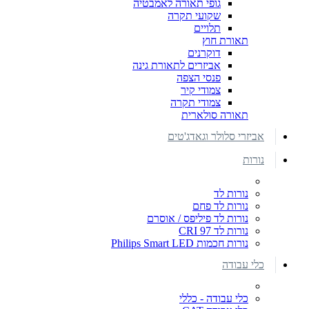
גופי תאורה לאמבטיה
שקועי תקרה
תלויים
תאורת חוץ
דוקרנים
אביזרים לתאורת גינה
פנסי הצפה
צמודי קיר
צמודי תקרה
תאורה סולארית
אביזרי סלולר וגאדג'טים
נורות
נורות לד
נורות לד פחם
נורות לד פיליפס / אוסרם
נורות לד CRI 97
נורות חכמות Philips Smart LED
כלי עבודה
כלי עבודה - כללי