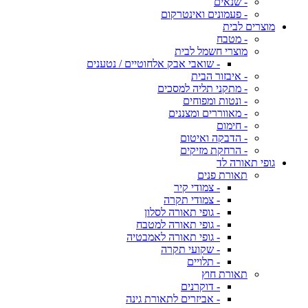
- שנאים
- פעמונים ואינטרקום
מוצרים לבית
- מטבח
מוצרי חשמל לבית
- שואבי אבק אלחוטיים / נטענים
- איבזור הבית
- מתקני תליה למסכים
- ונטות ומפוחים
- מאווררים ומצננים
- חימום
- הדבקה ואיטום
- הרחקת מזיקים
גופי תאורה לד
תאורת פנים
- צמודי קיר
- צמודי תקרה
- גופי תאורה לסלון
- גופי תאורה למטבח
- גופי תאורה לאמבטיה
- שקועי תקרה
- תלויים
תאורת חוץ
- דוקרנים
- אביזרים לתאורת גינה