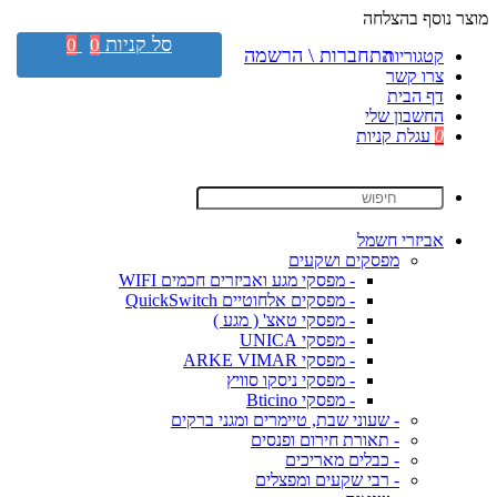
מוצר נוסף בהצלחה
סל קניות
0
0
התחברות \ הרשמה
קטגוריות
צרו קשר
דף הבית
החשבון שלי
0
עגלת קניות
אביזרי חשמל
מפסקים ושקעים
- מפסקי מגע ואביזרים חכמים WIFI
- מפסקים אלחוטיים QuickSwitch
- מפסקי טאצ' ( מגע )
- מפסקי UNICA
- מפסקי ARKE VIMAR
- מפסקי ניסקו סוויץ
- מפסקי Bticino
- שעוני שבת, טיימרים ומגני ברקים
- תאורת חירום ופנסים
- כבלים מאריכים
- רבי שקעים ומפצלים