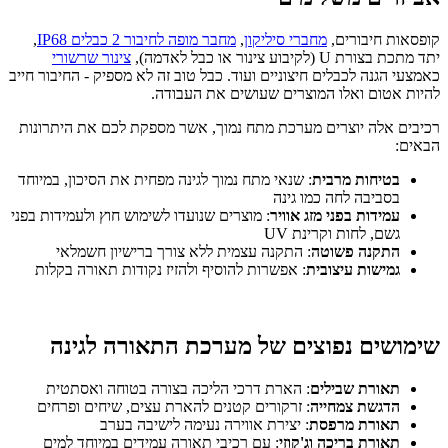
קופסאות חיבורים,
מחברי סיליקון
,
מחבר מופה לחיבור 2 כבלים IP68
,
יתד מתכת בצורת U (לקיבוע צינור או כבל לאדמה),
צינור שרשורי
כאמצעי הגנה לכבלים חיצוניים ועוד. כבל טוב זה לא מספיק - החיבור חייב
להיות אטום ואלו המוצרים שעושים את העבודה.
רכיבים אלה יוצרים מערכת מתח נמוך, אשר מספקת לכם את היתרונות
הבאים:
בטיחות מרבית
: שנאי מתח נמוך לגינה מפחית את הסיכון, במיוחד
בסביבה לחה כמו גינה
עמידות בפני מזג אוויר
: מוצרים שנועדו לשימוש חוץ ולעמידות בפני
גשם, לחות וקרינת UV
התקנה פשוטה
: התקנה עצמית ללא צורך ברישיון חשמלאי
גמישות עיצובית
: אפשרות להוסיף ולהזיז נקודות תאורה בקלות
שימושים נפוצים של מערכת התאורה לגינה
תאורת שבילים
: הארת דרכי הליכה בצורה בטוחה ואסתטית
הדגשת צמחייה
: זרקורים קטנים להארת עצים, שיחים ופרחים
תאורת מרפסת
: יצירת אווירה נעימה לישיבה בערב
תאורת בריכה וג'קוזי
: עם רכיבי תאורה עמידים במיוחד למים