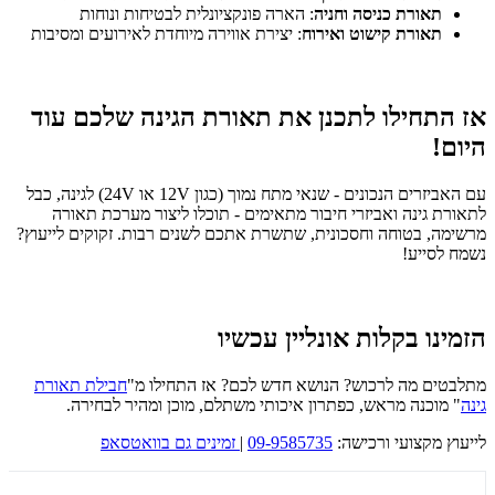
תאורת כניסה וחניה
: הארה פונקציונלית לבטיחות ונוחות
תאורת קישוט ואירוח
: יצירת אווירה מיוחדת לאירועים ומסיבות
אז התחילו לתכנן את תאורת הגינה שלכם עוד
היום!
עם האביזרים הנכונים - שנאי מתח נמוך (כגון 12V או 24V) לגינה, כבל
לתאורת גינה ואביזרי חיבור מתאימים - תוכלו ליצור מערכת תאורה
מרשימה, בטוחה וחסכונית, שתשרת אתכם לשנים רבות. זקוקים לייעוץ?
נשמח לסייע!
הזמינו בקלות אונליין עכשיו
מתלבטים מה לרכוש? הנושא חדש לכם? אז התחילו מ"
חבילת תאורת
גינה
" מוכנה מראש, כפתרון איכותי משתלם, מוכן ומהיר לבחירה.
לייעוץ מקצועי ורכישה:
09-9585735
|
זמינים גם בוואטסאפ