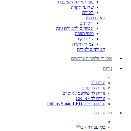
גופי תאורה לאמבטיה
שקועי תקרה
תלויים
תאורת חוץ
דוקרנים
אביזרים לתאורת גינה
פנסי הצפה
צמודי קיר
צמודי תקרה
תאורה סולארית
אביזרי סלולר וגאדג'טים
נורות
נורות לד
נורות לד פחם
נורות לד פיליפס / אוסרם
נורות לד CRI 97
נורות חכמות Philips Smart LED
כלי עבודה
כלי עבודה - כללי