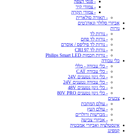
- פנסי הצפה
- צמודי קיר
- צמודי תקרה
- תאורה סולארית
אביזרי סלולר וגאדג'טים
נורות
- נורות לד
- נורות לד פחם
- נורות לד פיליפס / אוסרם
- נורות לד CRI 97
- נורות חכמות Philips Smart LED
כלי עבודה
- כלי עבודה - כללי
- כלי עבודה CAT
- כלי גינון נטענים 24V
- כלי עבודה נטענים 24V
- כלי גינון נטענים 48V
- כלי גינון נטענים 80V PRO
צבעים
- עולם המתכת
- עולם העץ
- מברשות ורולרים
- אביזרי צביעה
אינסטלציה ואביזרי אמבטיה
קמפינג