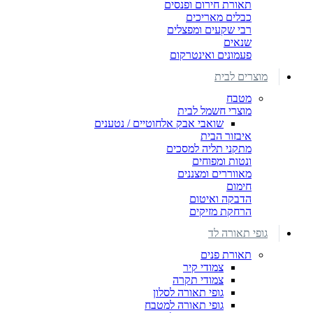
תאורת חירום ופנסים
כבלים מאריכים
רבי שקעים ומפצלים
שנאים
פעמונים ואינטרקום
מוצרים לבית
מטבח
מוצרי חשמל לבית
שואבי אבק אלחוטיים / נטענים
איבזור הבית
מתקני תליה למסכים
ונטות ומפוחים
מאווררים ומצננים
חימום
הדבקה ואיטום
הרחקת מזיקים
גופי תאורה לד
תאורת פנים
צמודי קיר
צמודי תקרה
גופי תאורה לסלון
גופי תאורה למטבח