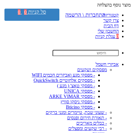
מוצר נוסף בהצלחה
סל קניות
0
0
התחברות \ הרשמה
קטגוריות
צרו קשר
דף הבית
החשבון שלי
0
עגלת קניות
אביזרי חשמל
מפסקים ושקעים
- מפסקי מגע ואביזרים חכמים WIFI
- מפסקים אלחוטיים QuickSwitch
- מפסקי טאצ' ( מגע )
- מפסקי UNICA
- מפסקי ARKE VIMAR
- מפסקי ניסקו סוויץ
- מפסקי Bticino
- שעוני שבת, טיימרים ומגני ברקים
- תאורת חירום ופנסים
- כבלים מאריכים
- רבי שקעים ומפצלים