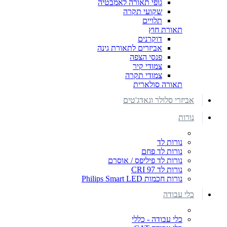
גופי תאורה לאמבטיה
שקועי תקרה
תלויים
תאורת חוץ
דוקרנים
אביזרים לתאורת גינה
פנסי הצפה
צמודי קיר
צמודי תקרה
תאורה סולארית
אביזרי סלולר וגאדג'טים
נורות
נורות לד
נורות לד פחם
נורות לד פיליפס / אוסרם
נורות לד CRI 97
נורות חכמות Philips Smart LED
כלי עבודה
כלי עבודה - כללי