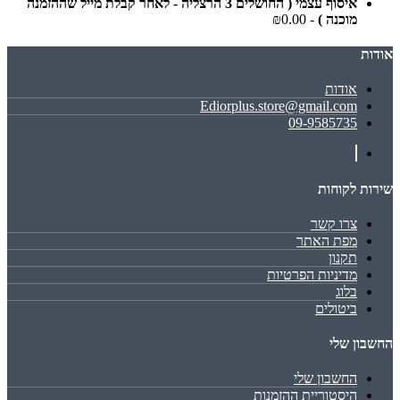
איסוף עצמי ( החושלים 3 הרצליה - לאחר קבלת מייל שההזמנה
מוכנה )
- ₪0.00
אודות
אודות
Ediorplus.store@gmail.com
09-9585735
שירות לקוחות
צרו קשר
מפת האתר
תקנון
מדיניות הפרטיות
בלוג
ביטולים
החשבון שלי
החשבון שלי
היסטוריית ההזמנות