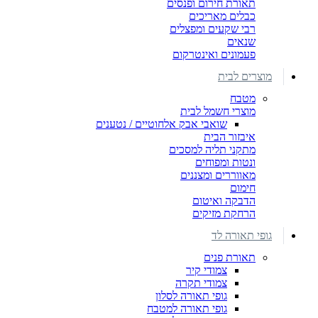
תאורת חירום ופנסים
כבלים מאריכים
רבי שקעים ומפצלים
שנאים
פעמונים ואינטרקום
מוצרים לבית
מטבח
מוצרי חשמל לבית
שואבי אבק אלחוטיים / נטענים
איבזור הבית
מתקני תליה למסכים
ונטות ומפוחים
מאווררים ומצננים
חימום
הדבקה ואיטום
הרחקת מזיקים
גופי תאורה לד
תאורת פנים
צמודי קיר
צמודי תקרה
גופי תאורה לסלון
גופי תאורה למטבח