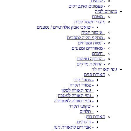
- שנאים
- פעמונים ואינטרקום
מוצרים לבית
- מטבח
מוצרי חשמל לבית
- שואבי אבק אלחוטיים / נטענים
- איבזור הבית
- מתקני תליה למסכים
- ונטות ומפוחים
- מאווררים ומצננים
- חימום
- הדבקה ואיטום
- הרחקת מזיקים
גופי תאורה לד
תאורת פנים
- צמודי קיר
- צמודי תקרה
- גופי תאורה לסלון
- גופי תאורה למטבח
- גופי תאורה לאמבטיה
- שקועי תקרה
- תלויים
תאורת חוץ
- דוקרנים
- אביזרים לתאורת גינה