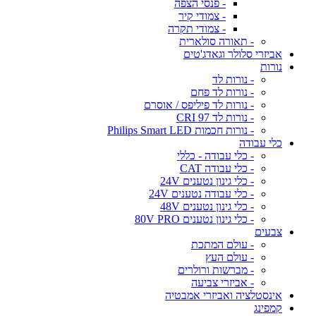
- פנסי הצפה
- צמודי קיר
- צמודי תקרה
- תאורה סולארית
אביזרי סלולר וגאדג'טים
נורות
- נורות לד
- נורות לד פחם
- נורות לד פיליפס / אוסרם
- נורות לד CRI 97
- נורות חכמות Philips Smart LED
כלי עבודה
- כלי עבודה - כללי
- כלי עבודה CAT
- כלי גינון נטענים 24V
- כלי עבודה נטענים 24V
- כלי גינון נטענים 48V
- כלי גינון נטענים 80V PRO
צבעים
- עולם המתכת
- עולם העץ
- מברשות ורולרים
- אביזרי צביעה
אינסטלציה ואביזרי אמבטיה
קמפינג