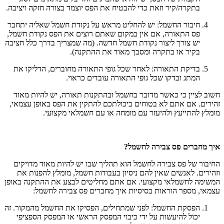
בתקרה/קיר וזאת כדי להבטיח את הפס יוצמד בצורה חזקה ויציבה.
חיבור החשמל: יש להחליט מראש על נקודת חשמל שאליה יתחבר
פס התאורה, אם אין במקום שאתם רוצים את הפס נקודת חשמל,
יש צורך ליצור נקודת חשמל חדשה. (מה שמצריך בדרך כלל חציבה
בקיר או בתקרה ומסבך מאוד את ההתקנה).
בדיקת התאורה: לאחר שכל גופי התאורה מחוברים, הדליקו את
המתג ובדקו שכל גופי התאורה עובדים כראוי.
חשוב לציין כי כאשר מדובר בחשמל ובהתקנות תאורה, יש להיות מאוד
זהירים. אם אתם לא בטוחים ביכולתכם להתקין את הפס באופן עצמאי,
מומלץ להתייעץ ולהיעזר עם מומחה או עם חשמלאי מקצועי.
איך מחברים פס צבירה לחשמל?
החיבור של פס צבירה לחשמל הוא תהליך שבו יש להיות מאוד מדויקים
וזהירים. לאנשים שאין להם ניסיון בעבודות חשמל, מומלץ להפנות את
המשימה לחשמלאי מקצועי. אם אתם מחליטים לבצע את ההתקנה באופן
עצמאי, מספר הוראות בסיסיות איך מחברים פס צבירה לחשמל:
הפסקת החשמל: לפני שמתחילים, הפסיקו את החשמל מהמקור. זה
יכול להיעשות על ידי כיבוי המפסק הראשי או המפסק הספציפי