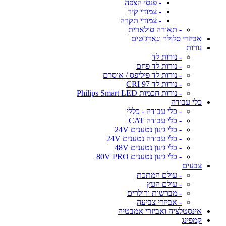
- פנסי הצפה
- צמודי קיר
- צמודי תקרה
- תאורה סולארית
אביזרי סלולר וגאדג'טים
נורות
- נורות לד
- נורות לד פחם
- נורות לד פיליפס / אוסרם
- נורות לד CRI 97
- נורות חכמות Philips Smart LED
כלי עבודה
- כלי עבודה - כללי
- כלי עבודה CAT
- כלי גינון נטענים 24V
- כלי עבודה נטענים 24V
- כלי גינון נטענים 48V
- כלי גינון נטענים 80V PRO
צבעים
- עולם המתכת
- עולם העץ
- מברשות ורולרים
- אביזרי צביעה
אינסטלציה ואביזרי אמבטיה
קמפינג