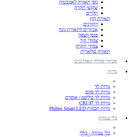
גופי תאורה לאמבטיה
שקועי תקרה
תלויים
תאורת חוץ
דוקרנים
אביזרים לתאורת גינה
פנסי הצפה
צמודי קיר
צמודי תקרה
תאורה סולארית
אביזרי סלולר וגאדג'טים
נורות
נורות לד
נורות לד פחם
נורות לד פיליפס / אוסרם
נורות לד CRI 97
נורות חכמות Philips Smart LED
כלי עבודה
כלי עבודה - כללי