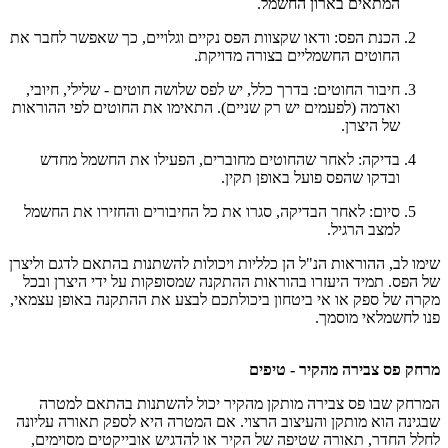
המתאים בארון החשמל.
הכנת הפס: ודאו שקצוות הפס נקיים וגלויים, כך שאפשר לחבר את
החוטים החשמליים בצורה מדויקת.
חיבור החוטים: בדרך כלל, יש לפס שלושה חוטים - שלילי, חיובי,
ואדמה (לפעמים יש רק שניים). התאימו את החוטים לפי ההוראות
של היצרן.
בדיקה: לאחר שהחוטים מחוברים, הפעילו את החשמל מחדש
ובדקו שהפס פועל באופן תקין.
סיום: לאחר הבדיקה, סגרו את כל החיבורים והחזירו את החשמל
למצב הרגיל.
שימו לב, ההוראות הנ"ל הן כלליות ויכולות להשתנות בהתאם לדגם וליצרן
של הפס. תמיד היעזרו בהוראות ההתקנה שמסופקות על ידי היצרן ובכל
מקרה של ספק או אי ביטחון ביכולתכם לבצע את ההתקנה באופן עצמאי,
פנו לחשמלאי מוסמך.
מרחק פס צבירה מהקיר - טיפים
המרחק שבו פס צבירה מותקן מהקיר יכול להשתנות בהתאם למטרה
שבגינה הוא מותקן והעיצוב הרצוי. אם המטרה היא לספק תאורה עליונה
לחלל החדר, תאורה שטיפה של הקיר או להדגיש אובייקטים מסוימים,