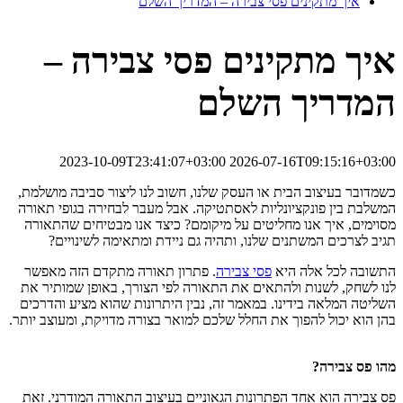
איך מתקינים פסי צבירה – המדריך השלם
איך מתקינים פסי צבירה –
המדריך השלם
2023-10-09T23:41:07+03:00
2026-07-16T09:15:16+03:00
כשמדובר בעיצוב הבית או העסק שלנו, חשוב לנו ליצור סביבה מושלמת,
המשלבת בין פונקציונליות לאסתטיקה. אבל מעבר לבחירה בגופי תאורה
מסוימים, איך אנו מחליטים על מיקומם? כיצד אנו מבטיחים שהתאורה
תגיב לצרכים המשתנים שלנו, ותהיה גם ניידת ומתאימה לשינויים?
התשובה לכל אלה היא
פסי צבירה
. פתרון תאורה מתקדם הזה מאפשר
לנו לשחק, לשנות ולהתאים את התאורה לפי הצורך, באופן שמותיר את
השליטה המלאה בידינו. במאמר זה, נבין היתרונות שהוא מציע והדרכים
בהן הוא יכול להפוך את החלל שלכם למואר בצורה מדויקת, ומעוצב יותר.
מהו פס צבירה?
פס צבירה הוא אחד הפתרונות הגאוניים בעיצוב התאורה המודרני. זאת