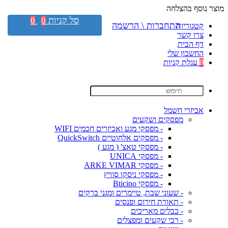
מוצר נוסף בהצלחה
סל קניות
0
0
התחברות \ הרשמה
קטגוריות
צרו קשר
דף הבית
החשבון שלי
0
עגלת קניות
אביזרי חשמל
מפסקים ושקעים
- מפסקי מגע ואביזרים חכמים WIFI
- מפסקים אלחוטיים QuickSwitch
- מפסקי טאצ' ( מגע )
- מפסקי UNICA
- מפסקי ARKE VIMAR
- מפסקי ניסקו סוויץ
- מפסקי Bticino
- שעוני שבת, טיימרים ומגני ברקים
- תאורת חירום ופנסים
- כבלים מאריכים
- רבי שקעים ומפצלים