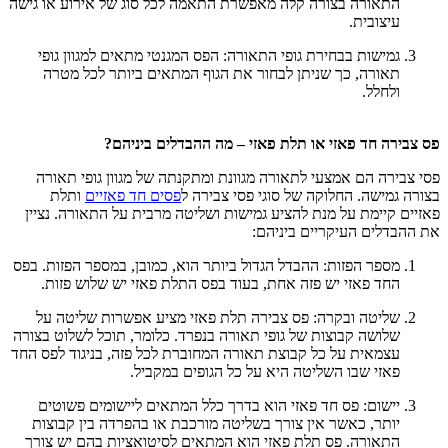
התאורה בצורה קלה מאפשרת התאמה לכל סוג של אירוע או גישה
עיצובית.
גמישות בבחירת גופי התאורה: הפס המגנטי מתאים למגוון גופי
תאורה, כך שניתן לבחור את הגוף המתאים ביותר לכל מטרה
ולחלל.
פס צבירה חד פאזי או תלת פאזי – מה ההבדלים ביניהם?
פסי צבירה הם אמצעי לתאורה מגוונת ומתקנתה של מגוון גופי תאורה
בצורה גמישה. החלוקה של סוגי פסי צבירה ל
פסים חד פאזיים
ותלת
פאזיים קיימת על מנת להציע גמישות ושליטה מרבית על התאורה. נציין
את ההבדלים העיקריים ביניהם:
מספר הפזות: ההבדל הגדול ביותר הוא, כמובן, במספר הפזות. בפס
החד פאזי יש פזה אחת, בעוד בפס התלת פאזי יש שלוש פזות.
שליטה ובקרה: פס צבירה תלת פאזי מציע אפשרות שליטה על
שלושה קבוצות של גופי תאורה בנפרד. כלומר, תוכל לשלוט בצורה
עצמאית על כל קבוצת תאורה המחוברת לכל פזה, בניגוד לפס החד
פאזי שבו השליטה היא על כל הגופים במקביל.
יישום: פס חד פאזי הוא בדרך כלל המתאים ליישומים פשוטים
יותר, כאשר אין צורך בשליטה מורכבת או בהפרדה בין קבוצות
התאורה. פס תלת פאזי הוא המתאים לסיטואציות בהם יש צורך