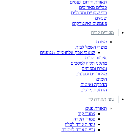
תאורת חירום ופנסים
כבלים מאריכים
רבי שקעים ומפצלים
שנאים
פעמונים ואינטרקום
מוצרים לבית
מטבח
מוצרי חשמל לבית
שואבי אבק אלחוטיים / נטענים
איבזור הבית
מתקני תליה למסכים
ונטות ומפוחים
מאווררים ומצננים
חימום
הדבקה ואיטום
הרחקת מזיקים
גופי תאורה לד
תאורת פנים
צמודי קיר
צמודי תקרה
גופי תאורה לסלון
גופי תאורה למטבח