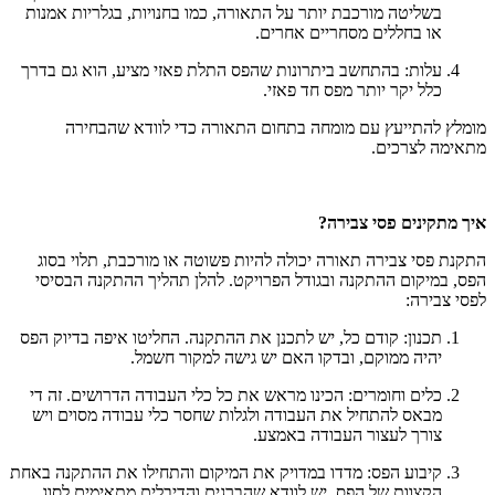
בשליטה מורכבת יותר על התאורה, כמו בחנויות, בגלריות אמנות
או בחללים מסחריים אחרים.
עלות: בהתחשב ביתרונות שהפס התלת פאזי מציע, הוא גם בדרך
כלל יקר יותר מפס חד פאזי.
מומלץ להתייעץ עם מומחה בתחום התאורה כדי לוודא שהבחירה
מתאימה לצרכים.
איך מתקינים פסי צבירה?
התקנת פסי צבירה תאורה יכולה להיות פשוטה או מורכבת, תלוי בסוג
הפס, במיקום ההתקנה ובגודל הפרויקט. להלן תהליך ההתקנה הבסיסי
לפסי צבירה:
תכנון: קודם כל, יש לתכנן את ההתקנה. החליטו איפה בדיוק הפס
יהיה ממוקם, ובדקו האם יש גישה למקור חשמל.
כלים וחומרים: הכינו מראש את כל כלי העבודה הדרושים. זה די
מבאס להתחיל את העבודה ולגלות שחסר כלי עבודה מסוים ויש
צורך לעצור העבודה באמצע.
קיבוע הפס: מדדו במדויק את המיקום והתחילו את ההתקנה באחת
הקצוות של הפס, יש לוודא שהברגים והדיבלים מתאימים לסוג