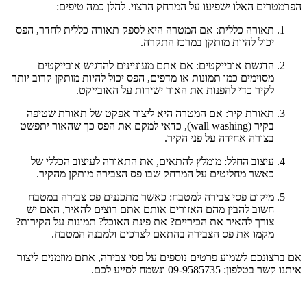
הפרמטרים האלו ישפיעו על המרחק הרצוי. להלן כמה טיפים:
תאורה כללית: אם המטרה היא לספק תאורה כללית לחדר, הפס
יכול להיות מותקן במרכז התקרה.
הדגשת אובייקטים: אם אתם מעוניינים להדגיש אובייקטים
מסוימים כמו תמונות או מדפים, הפס יכול להיות מותקן קרוב יותר
לקיר כדי להפנות את האור ישירות על האובייקט.
תאורת קיר: אם המטרה היא ליצור אפקט של תאורת שטיפה
בקיר (wall washing), כדאי למקם את הפס כך שהאור יתפשט
בצורה אחידה על פני הקיר.
עיצוב החלל: מומלץ להתאים, את התאורה לעיצוב הכללי של
כאשר מחליטים על המרחק שבו פס הצבירה מותקן מהקיר.
מיקום פסי צבירה למטבח: כאשר מתכננים פס צבירה במטבח
חשוב להבין מהם האזורים אותם אתם רוצים להאיר, האם יש
צורך להאיר את הכיריים? את פינת האוכל? תמונות על הקירות?
מקמו את פס הצבירה בהתאם לצרכים ולמבנה המטבח.
אם ברצונכם לשמוע פרטים נוספים על פסי צבירה, אתם מוזמנים ליצור
איתנו קשר בטלפון: 09-9585735 ונשמח לסייע לכם.