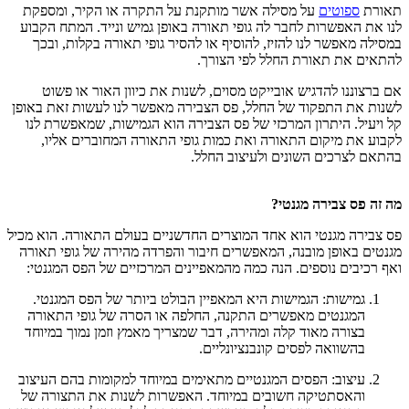
תאורת
ספוטים
על מסילה אשר מותקנת על התקרה או הקיר, ומספקת
לנו את האפשרות לחבר לה גופי תאורה באופן גמיש ונייד. המתח הקבוע
במסילה מאפשר לנו להזיז, להוסיף או להסיר גופי תאורה בקלות, ובכך
להתאים את תאורת החלל לפי הצורך.
אם ברצוננו להדגיש אובייקט מסוים, לשנות את כיוון האור או פשוט
לשנות את התפקוד של החלל, פס הצבירה מאפשר לנו לעשות זאת באופן
קל ויעיל. היתרון המרכזי של פס הצבירה הוא הגמישות, שמאפשרת לנו
לקבוע את מיקום התאורה ואת כמות גופי התאורה המחוברים אליו,
בהתאם לצרכים השונים ולעיצוב החלל.
מה זה פס צבירה מגנטי?
פס צבירה מגנטי הוא אחד המוצרים החדשניים בעולם התאורה. הוא מכיל
מגנטים באופן מובנה, המאפשרים חיבור והפרדה מהירה של גופי תאורה
ואף רכיבים נוספים. הנה כמה מהמאפיינים המרכזיים של הפס המגנטי:
גמישות: הגמישות היא המאפיין הבולט ביותר של הפס המגנטי.
המגנטים מאפשרים התקנה, החלפה או הסרה של גופי התאורה
בצורה מאוד קלה ומהירה, דבר שמצריך מאמץ וזמן נמוך במיוחד
בהשוואה לפסים קונבנציונליים.
עיצוב: הפסים המגנטיים מתאימים במיוחד למקומות בהם העיצוב
והאסתטיקה חשובים במיוחד. האפשרות לשנות את התצורה של