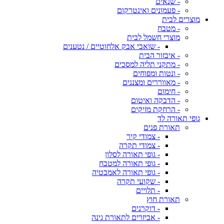
- שנאים
- פעמונים ואינטרקום
מוצרים לבית
- מטבח
מוצרי חשמל לבית
- שואבי אבק אלחוטיים / נטענים
- איבזור הבית
- מתקני תליה למסכים
- ונטות ומפוחים
- מאווררים ומצננים
- חימום
- הדבקה ואיטום
- הרחקת מזיקים
גופי תאורה לד
תאורת פנים
- צמודי קיר
- צמודי תקרה
- גופי תאורה לסלון
- גופי תאורה למטבח
- גופי תאורה לאמבטיה
- שקועי תקרה
- תלויים
תאורת חוץ
- דוקרנים
- אביזרים לתאורת גינה