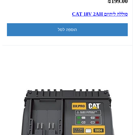
₪199.00
סוללה ליתיום CAT 18V 2AH
הוספה לסל