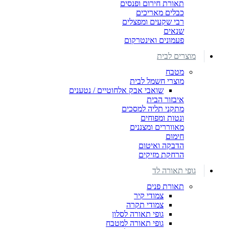
תאורת חירום ופנסים
כבלים מאריכים
רבי שקעים ומפצלים
שנאים
פעמונים ואינטרקום
מוצרים לבית
מטבח
מוצרי חשמל לבית
שואבי אבק אלחוטיים / נטענים
איבזור הבית
מתקני תליה למסכים
ונטות ומפוחים
מאווררים ומצננים
חימום
הדבקה ואיטום
הרחקת מזיקים
גופי תאורה לד
תאורת פנים
צמודי קיר
צמודי תקרה
גופי תאורה לסלון
גופי תאורה למטבח