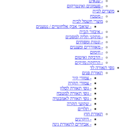
- שנאים
- פעמונים ואינטרקום
מוצרים לבית
- מטבח
מוצרי חשמל לבית
- שואבי אבק אלחוטיים / נטענים
- איבזור הבית
- מתקני תליה למסכים
- ונטות ומפוחים
- מאווררים ומצננים
- חימום
- הדבקה ואיטום
- הרחקת מזיקים
גופי תאורה לד
תאורת פנים
- צמודי קיר
- צמודי תקרה
- גופי תאורה לסלון
- גופי תאורה למטבח
- גופי תאורה לאמבטיה
- שקועי תקרה
- תלויים
תאורת חוץ
- דוקרנים
- אביזרים לתאורת גינה