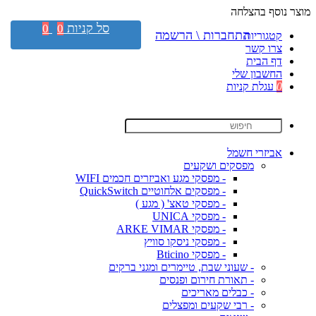
מוצר נוסף בהצלחה
סל קניות
0
0
התחברות \ הרשמה
קטגוריות
צרו קשר
דף הבית
החשבון שלי
0
עגלת קניות
אביזרי חשמל
מפסקים ושקעים
- מפסקי מגע ואביזרים חכמים WIFI
- מפסקים אלחוטיים QuickSwitch
- מפסקי טאצ' ( מגע )
- מפסקי UNICA
- מפסקי ARKE VIMAR
- מפסקי ניסקו סוויץ
- מפסקי Bticino
- שעוני שבת, טיימרים ומגני ברקים
- תאורת חירום ופנסים
- כבלים מאריכים
- רבי שקעים ומפצלים