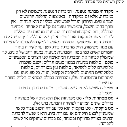
להלן רשימת כלי עבודה לבית:
מקדחה/ מברגה נטענת
- המברגה הנטענת משמשת לא רק
כמברגה, אלא גם כמקדחה - באמצעות החלפת הראשים
המתאימים. היתרון הגדול שבשימוש בכלי זה הוא הנוחות - אין
צורך בחוט חשמל, והמכשיר עצמו גם קל ונוח לאחיזה. מבחינת
הסוללה, רוב המקדחות/מברגות הנטענות מגיעות עם סוללות
ליתיום אשר מספקות אורך חיים ארוך של הסוללה וזמן טעינה קצר
יחסית. הכוח שמספקת הסוללה מאפשר למקדחה/מברגה להתמודד
עם מגוון משימות, החל מהברגת בורג קטן ועד לקידוח בתוך
חומרים קשים כמו בטון. המברגות מגיעות במגוון רחב של סוגים, כך
שמומלץ לבחור את המברגה המתאימה לפי הצרכים הספציפיים.
סולם
- סולמות מגיעות במגוון סוגים וגדלים: ישנם סולמות
אלומיניום קלים לנשיאה, סולמות עץ מסורתיים, סולמות
טלסקופיים הניתנים להארכה ולקיפול, ועוד. כל סוג מגיע עם
היתרונות והחסרונות שלו, והבחירה בסולם המתאים תלויה בצורך
הספציפי.
פלייר
- משמש לאחיזה של חפצים, כמו גם לחיתוך חוטים
ומסמרים.
סט מפתחות אלן
- סט מפתחות אלן הוא אוסף של מפתחות
בגדלים שונים המיועד לפתיחה והברגת ברגי אלן.
סט בוקסות
- סט בוקסות הוא כלי עבודה חשוב עבור כל מי
שמעוניין לבצע תיקונים או עבודות בית. הוא מאפשר להברגת
וברגים בצורה מדויקת ובטוחה, גם בברגים שחוקים או קשים
להברגה.