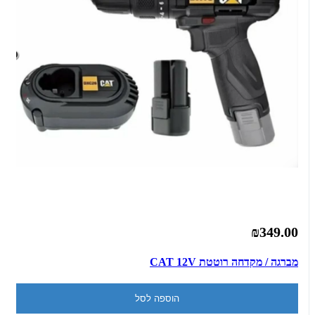
₪349.00
מברגה / מקדחה רוטטת CAT 12V
הוספה לסל