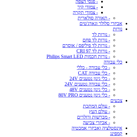
- פנסי הצפה
- צמודי קיר
- צמודי תקרה
- תאורה סולארית
אביזרי סלולר וגאדג'טים
נורות
- נורות לד
- נורות לד פחם
- נורות לד פיליפס / אוסרם
- נורות לד CRI 97
- נורות חכמות Philips Smart LED
כלי עבודה
- כלי עבודה - כללי
- כלי עבודה CAT
- כלי גינון נטענים 24V
- כלי עבודה נטענים 24V
- כלי גינון נטענים 48V
- כלי גינון נטענים 80V PRO
צבעים
- עולם המתכת
- עולם העץ
- מברשות ורולרים
- אביזרי צביעה
אינסטלציה ואביזרי אמבטיה
קמפינג