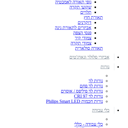
גופי תאורה לאמבטיה
שקועי תקרה
תלויים
תאורת חוץ
דוקרנים
אביזרים לתאורת גינה
פנסי הצפה
צמודי קיר
צמודי תקרה
תאורה סולארית
אביזרי סלולר וגאדג'טים
נורות
נורות לד
נורות לד פחם
נורות לד פיליפס / אוסרם
נורות לד CRI 97
נורות חכמות Philips Smart LED
כלי עבודה
כלי עבודה - כללי