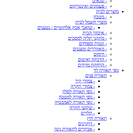
- שנאים
- פעמונים ואינטרקום
מוצרים לבית
- מטבח
מוצרי חשמל לבית
- שואבי אבק אלחוטיים / נטענים
- איבזור הבית
- מתקני תליה למסכים
- ונטות ומפוחים
- מאווררים ומצננים
- חימום
- הדבקה ואיטום
- הרחקת מזיקים
גופי תאורה לד
תאורת פנים
- צמודי קיר
- צמודי תקרה
- גופי תאורה לסלון
- גופי תאורה למטבח
- גופי תאורה לאמבטיה
- שקועי תקרה
- תלויים
תאורת חוץ
- דוקרנים
- אביזרים לתאורת גינה