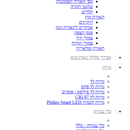
גופי תאורה לאמבטיה
שקועי תקרה
תלויים
תאורת חוץ
דוקרנים
אביזרים לתאורת גינה
פנסי הצפה
צמודי קיר
צמודי תקרה
תאורה סולארית
אביזרי סלולר וגאדג'טים
נורות
נורות לד
נורות לד פחם
נורות לד פיליפס / אוסרם
נורות לד CRI 97
נורות חכמות Philips Smart LED
כלי עבודה
כלי עבודה - כללי