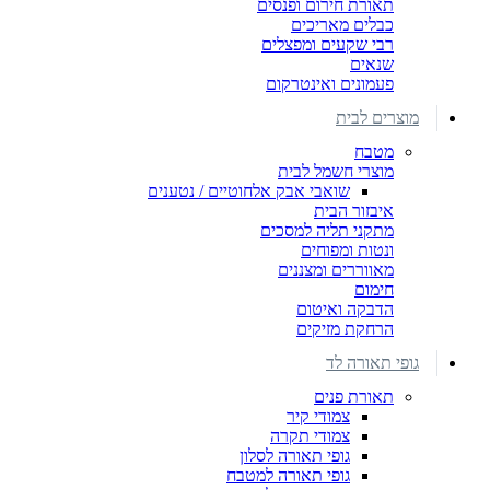
תאורת חירום ופנסים
כבלים מאריכים
רבי שקעים ומפצלים
שנאים
פעמונים ואינטרקום
מוצרים לבית
מטבח
מוצרי חשמל לבית
שואבי אבק אלחוטיים / נטענים
איבזור הבית
מתקני תליה למסכים
ונטות ומפוחים
מאווררים ומצננים
חימום
הדבקה ואיטום
הרחקת מזיקים
גופי תאורה לד
תאורת פנים
צמודי קיר
צמודי תקרה
גופי תאורה לסלון
גופי תאורה למטבח