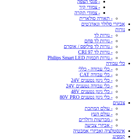
- פנסי הצפה
- צמודי קיר
- צמודי תקרה
- תאורה סולארית
אביזרי סלולר וגאדג'טים
נורות
- נורות לד
- נורות לד פחם
- נורות לד פיליפס / אוסרם
- נורות לד CRI 97
- נורות חכמות Philips Smart LED
כלי עבודה
- כלי עבודה - כללי
- כלי עבודה CAT
- כלי גינון נטענים 24V
- כלי עבודה נטענים 24V
- כלי גינון נטענים 48V
- כלי גינון נטענים 80V PRO
צבעים
- עולם המתכת
- עולם העץ
- מברשות ורולרים
- אביזרי צביעה
אינסטלציה ואביזרי אמבטיה
קמפינג