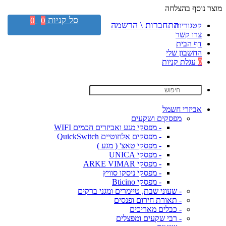
מוצר נוסף בהצלחה
סל קניות
0
0
התחברות \ הרשמה
קטגוריות
צרו קשר
דף הבית
החשבון שלי
0
עגלת קניות
אביזרי חשמל
מפסקים ושקעים
- מפסקי מגע ואביזרים חכמים WIFI
- מפסקים אלחוטיים QuickSwitch
- מפסקי טאצ' ( מגע )
- מפסקי UNICA
- מפסקי ARKE VIMAR
- מפסקי ניסקו סוויץ
- מפסקי Bticino
- שעוני שבת, טיימרים ומגני ברקים
- תאורת חירום ופנסים
- כבלים מאריכים
- רבי שקעים ומפצלים