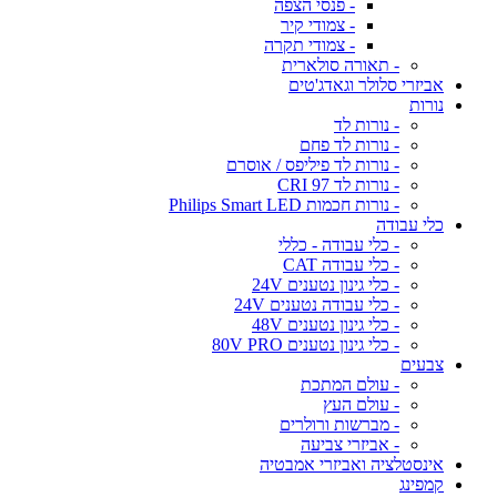
- פנסי הצפה
- צמודי קיר
- צמודי תקרה
- תאורה סולארית
אביזרי סלולר וגאדג'טים
נורות
- נורות לד
- נורות לד פחם
- נורות לד פיליפס / אוסרם
- נורות לד CRI 97
- נורות חכמות Philips Smart LED
כלי עבודה
- כלי עבודה - כללי
- כלי עבודה CAT
- כלי גינון נטענים 24V
- כלי עבודה נטענים 24V
- כלי גינון נטענים 48V
- כלי גינון נטענים 80V PRO
צבעים
- עולם המתכת
- עולם העץ
- מברשות ורולרים
- אביזרי צביעה
אינסטלציה ואביזרי אמבטיה
קמפינג