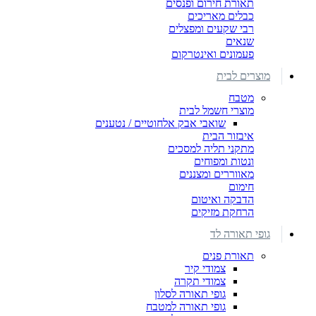
תאורת חירום ופנסים
כבלים מאריכים
רבי שקעים ומפצלים
שנאים
פעמונים ואינטרקום
מוצרים לבית
מטבח
מוצרי חשמל לבית
שואבי אבק אלחוטיים / נטענים
איבזור הבית
מתקני תליה למסכים
ונטות ומפוחים
מאווררים ומצננים
חימום
הדבקה ואיטום
הרחקת מזיקים
גופי תאורה לד
תאורת פנים
צמודי קיר
צמודי תקרה
גופי תאורה לסלון
גופי תאורה למטבח