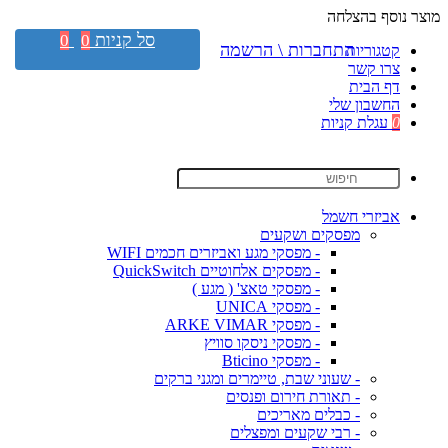
מוצר נוסף בהצלחה
סל קניות
0
0
התחברות \ הרשמה
קטגוריות
צרו קשר
דף הבית
החשבון שלי
0
עגלת קניות
אביזרי חשמל
מפסקים ושקעים
- מפסקי מגע ואביזרים חכמים WIFI
- מפסקים אלחוטיים QuickSwitch
- מפסקי טאצ' ( מגע )
- מפסקי UNICA
- מפסקי ARKE VIMAR
- מפסקי ניסקו סוויץ
- מפסקי Bticino
- שעוני שבת, טיימרים ומגני ברקים
- תאורת חירום ופנסים
- כבלים מאריכים
- רבי שקעים ומפצלים