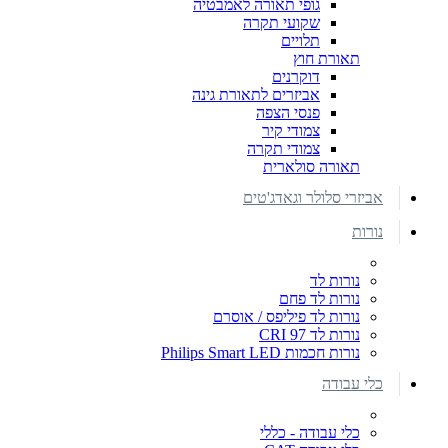
גופי תאורה לאמבטיה
שקועי תקרה
תלויים
תאורת חוץ
דוקרנים
אביזרים לתאורת גינה
פנסי הצפה
צמודי קיר
צמודי תקרה
תאורה סולארית
אביזרי סלולר וגאדג'טים
נורות
נורות לד
נורות לד פחם
נורות לד פיליפס / אוסרם
נורות לד CRI 97
נורות חכמות Philips Smart LED
כלי עבודה
כלי עבודה - כללי