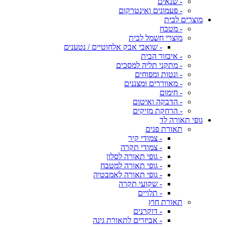
- שנאים
- פעמונים ואינטרקום
מוצרים לבית
- מטבח
מוצרי חשמל לבית
- שואבי אבק אלחוטיים / נטענים
- איבזור הבית
- מתקני תליה למסכים
- ונטות ומפוחים
- מאווררים ומצננים
- חימום
- הדבקה ואיטום
- הרחקת מזיקים
גופי תאורה לד
תאורת פנים
- צמודי קיר
- צמודי תקרה
- גופי תאורה לסלון
- גופי תאורה למטבח
- גופי תאורה לאמבטיה
- שקועי תקרה
- תלויים
תאורת חוץ
- דוקרנים
- אביזרים לתאורת גינה