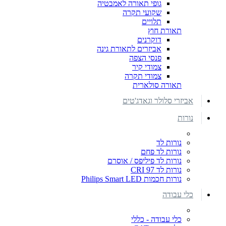
גופי תאורה לאמבטיה
שקועי תקרה
תלויים
תאורת חוץ
דוקרנים
אביזרים לתאורת גינה
פנסי הצפה
צמודי קיר
צמודי תקרה
תאורה סולארית
אביזרי סלולר וגאדג'טים
נורות
נורות לד
נורות לד פחם
נורות לד פיליפס / אוסרם
נורות לד CRI 97
נורות חכמות Philips Smart LED
כלי עבודה
כלי עבודה - כללי