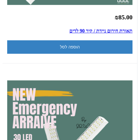
₪85.00
תאורת חירום ניידת / קיר 90 לדים
הוספה לסל