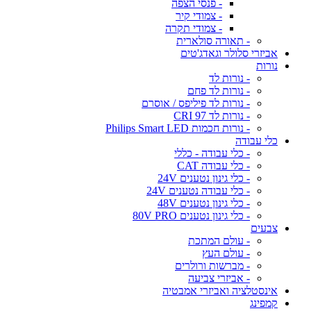
- פנסי הצפה
- צמודי קיר
- צמודי תקרה
- תאורה סולארית
אביזרי סלולר וגאדג'טים
נורות
- נורות לד
- נורות לד פחם
- נורות לד פיליפס / אוסרם
- נורות לד CRI 97
- נורות חכמות Philips Smart LED
כלי עבודה
- כלי עבודה - כללי
- כלי עבודה CAT
- כלי גינון נטענים 24V
- כלי עבודה נטענים 24V
- כלי גינון נטענים 48V
- כלי גינון נטענים 80V PRO
צבעים
- עולם המתכת
- עולם העץ
- מברשות ורולרים
- אביזרי צביעה
אינסטלציה ואביזרי אמבטיה
קמפינג