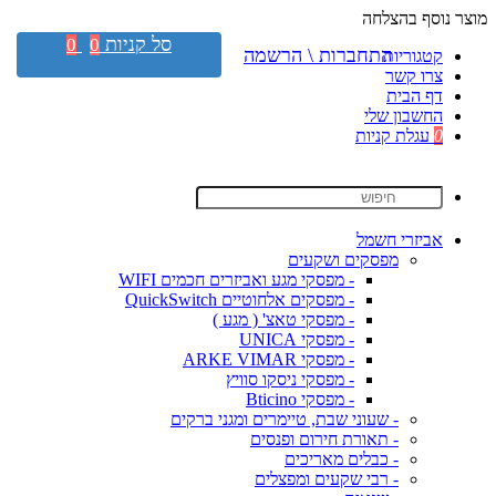
מוצר נוסף בהצלחה
סל קניות
0
0
התחברות \ הרשמה
קטגוריות
צרו קשר
דף הבית
החשבון שלי
0
עגלת קניות
אביזרי חשמל
מפסקים ושקעים
- מפסקי מגע ואביזרים חכמים WIFI
- מפסקים אלחוטיים QuickSwitch
- מפסקי טאצ' ( מגע )
- מפסקי UNICA
- מפסקי ARKE VIMAR
- מפסקי ניסקו סוויץ
- מפסקי Bticino
- שעוני שבת, טיימרים ומגני ברקים
- תאורת חירום ופנסים
- כבלים מאריכים
- רבי שקעים ומפצלים