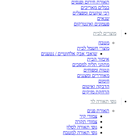
תאורת חירום ופנסים
כבלים מאריכים
רבי שקעים ומפצלים
שנאים
פעמונים ואינטרקום
מוצרים לבית
מטבח
מוצרי חשמל לבית
שואבי אבק אלחוטיים / נטענים
איבזור הבית
מתקני תליה למסכים
ונטות ומפוחים
מאווררים ומצננים
חימום
הדבקה ואיטום
הרחקת מזיקים
גופי תאורה לד
תאורת פנים
צמודי קיר
צמודי תקרה
גופי תאורה לסלון
גופי תאורה למטבח