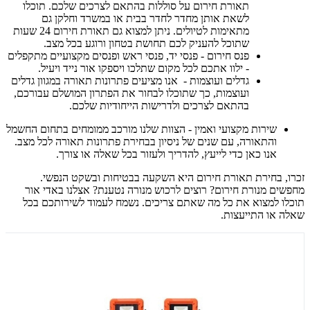
תאורת חירום על סוללות בהתאם לצרכים שלכם. תוכלו
לשאת אותן מחדר לחדר בבית או במשרד וחלקן גם
מתאימות לטיולים. ניתן למצוא גם תאורת חירום 24 שעות
שתוכל להעניק לכם תחושת בטחון ורוגע בכל מצב.
פנס חירום - פנסי יד, פנסי ראש ופנסים מקצועיים מתקפלים
- ילוו אתכם לכל מקום שתלכו ויספקו אור נייד ויעיל.
גדלים ועוצמות - אנו מציעים פתרונות תאורה במגוון גדלים
ועוצמות, כך שתוכלו לבחור את הפתרון המושלם עבורכם,
בהתאם לצרכים ולדרישות הייחודיות שלכם.
שירות מקצועי ואמין - הצוות שלנו מורכב ממומחים בתחום החשמל
והתאורה, עם שנים של ניסיון בבחירת פתרונות תאורה לכל מצב.
אנו כאן כדי לייעץ, להדריך ולעזור בכל שאלה או צורך.
זכרו, בחירת תאורת חירום היא השקעה בבטיחות ובשקט הנפשי.
מחפשים מנורת חירום? רוצים לרכוש מנורה נטענת? אצלנו באדי אור
תוכלו למצוא את כל מה שאתם צריכים. נשמח לעמוד לשירותכם בכל
שאלה או התייעצות.