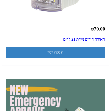
₪70.00
תאורת חירום ניידת 21 לדים
הוספה לסל