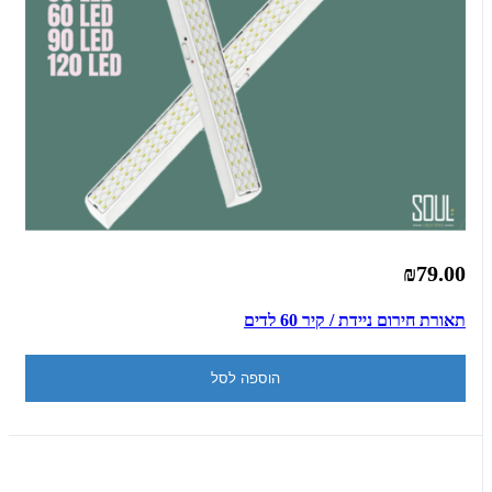
₪79.00
תאורת חירום ניידת / קיר 60 לדים
הוספה לסל