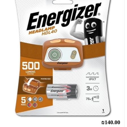
₪140.00