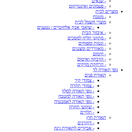
- שנאים
- פעמונים ואינטרקום
מוצרים לבית
- מטבח
מוצרי חשמל לבית
- שואבי אבק אלחוטיים / נטענים
- איבזור הבית
- מתקני תליה למסכים
- ונטות ומפוחים
- מאווררים ומצננים
- חימום
- הדבקה ואיטום
- הרחקת מזיקים
גופי תאורה לד
תאורת פנים
- צמודי קיר
- צמודי תקרה
- גופי תאורה לסלון
- גופי תאורה למטבח
- גופי תאורה לאמבטיה
- שקועי תקרה
- תלויים
תאורת חוץ
- דוקרנים
- אביזרים לתאורת גינה