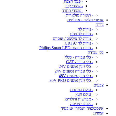
- פנסי הצפה
- צמודי קיר
- צמודי תקרה
- תאורה סולארית
אביזרי סלולר וגאדג'טים
נורות
- נורות לד
- נורות לד פחם
- נורות לד פיליפס / אוסרם
- נורות לד CRI 97
- נורות חכמות Philips Smart LED
כלי עבודה
- כלי עבודה - כללי
- כלי עבודה CAT
- כלי גינון נטענים 24V
- כלי עבודה נטענים 24V
- כלי גינון נטענים 48V
- כלי גינון נטענים 80V PRO
צבעים
- עולם המתכת
- עולם העץ
- מברשות ורולרים
- אביזרי צביעה
אינסטלציה ואביזרי אמבטיה
קמפינג