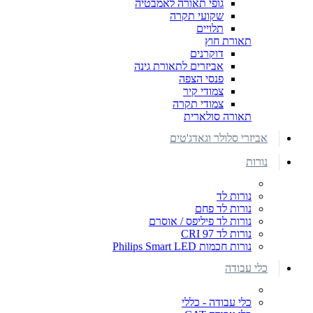
גופי תאורה לאמבטיה
שקועי תקרה
תלויים
תאורת חוץ
דוקרנים
אביזרים לתאורת גינה
פנסי הצפה
צמודי קיר
צמודי תקרה
תאורה סולארית
אביזרי סלולר וגאדג'טים
נורות
נורות לד
נורות לד פחם
נורות לד פיליפס / אוסרם
נורות לד CRI 97
נורות חכמות Philips Smart LED
כלי עבודה
כלי עבודה - כללי