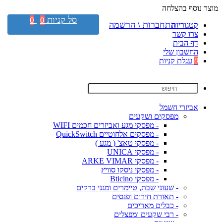
מוצר נוסף בהצלחה
סל קניות
0
0
התחברות \ הרשמה
קטגוריות
צרו קשר
דף הבית
החשבון שלי
0
עגלת קניות
אביזרי חשמל
מפסקים ושקעים
- מפסקי מגע ואביזרים חכמים WIFI
- מפסקים אלחוטיים QuickSwitch
- מפסקי טאצ' ( מגע )
- מפסקי UNICA
- מפסקי ARKE VIMAR
- מפסקי ניסקו סוויץ
- מפסקי Bticino
- שעוני שבת, טיימרים ומגני ברקים
- תאורת חירום ופנסים
- כבלים מאריכים
- רבי שקעים ומפצלים