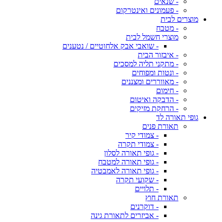
- שנאים
- פעמונים ואינטרקום
מוצרים לבית
- מטבח
מוצרי חשמל לבית
- שואבי אבק אלחוטיים / נטענים
- איבזור הבית
- מתקני תליה למסכים
- ונטות ומפוחים
- מאווררים ומצננים
- חימום
- הדבקה ואיטום
- הרחקת מזיקים
גופי תאורה לד
תאורת פנים
- צמודי קיר
- צמודי תקרה
- גופי תאורה לסלון
- גופי תאורה למטבח
- גופי תאורה לאמבטיה
- שקועי תקרה
- תלויים
תאורת חוץ
- דוקרנים
- אביזרים לתאורת גינה