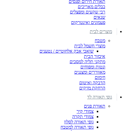
תאורת חירום ופנסים
כבלים מאריכים
רבי שקעים ומפצלים
שנאים
פעמונים ואינטרקום
מוצרים לבית
מטבח
מוצרי חשמל לבית
שואבי אבק אלחוטיים / נטענים
איבזור הבית
מתקני תליה למסכים
ונטות ומפוחים
מאווררים ומצננים
חימום
הדבקה ואיטום
הרחקת מזיקים
גופי תאורה לד
תאורת פנים
צמודי קיר
צמודי תקרה
גופי תאורה לסלון
גופי תאורה למטבח