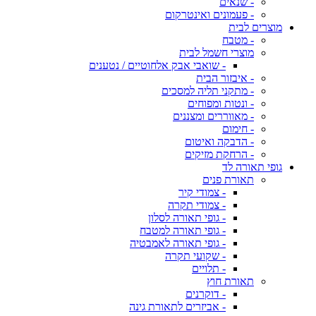
- שנאים
- פעמונים ואינטרקום
מוצרים לבית
- מטבח
מוצרי חשמל לבית
- שואבי אבק אלחוטיים / נטענים
- איבזור הבית
- מתקני תליה למסכים
- ונטות ומפוחים
- מאווררים ומצננים
- חימום
- הדבקה ואיטום
- הרחקת מזיקים
גופי תאורה לד
תאורת פנים
- צמודי קיר
- צמודי תקרה
- גופי תאורה לסלון
- גופי תאורה למטבח
- גופי תאורה לאמבטיה
- שקועי תקרה
- תלויים
תאורת חוץ
- דוקרנים
- אביזרים לתאורת גינה