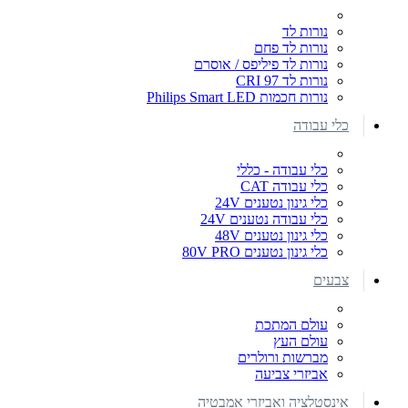
נורות לד
נורות לד פחם
נורות לד פיליפס / אוסרם
נורות לד CRI 97
נורות חכמות Philips Smart LED
כלי עבודה
כלי עבודה - כללי
כלי עבודה CAT
כלי גינון נטענים 24V
כלי עבודה נטענים 24V
כלי גינון נטענים 48V
כלי גינון נטענים 80V PRO
צבעים
עולם המתכת
עולם העץ
מברשות ורולרים
אביזרי צביעה
אינסטלציה ואביזרי אמבטיה