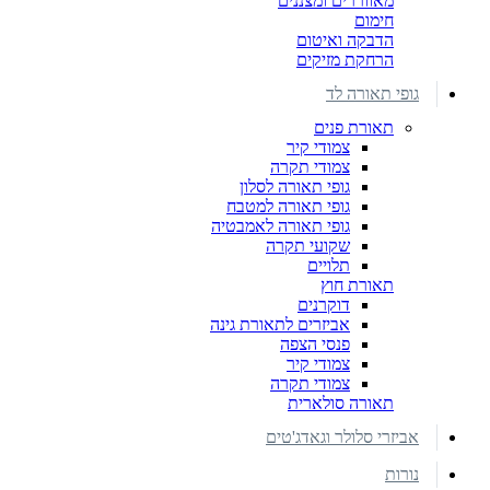
מאווררים ומצננים
חימום
הדבקה ואיטום
הרחקת מזיקים
גופי תאורה לד
תאורת פנים
צמודי קיר
צמודי תקרה
גופי תאורה לסלון
גופי תאורה למטבח
גופי תאורה לאמבטיה
שקועי תקרה
תלויים
תאורת חוץ
דוקרנים
אביזרים לתאורת גינה
פנסי הצפה
צמודי קיר
צמודי תקרה
תאורה סולארית
אביזרי סלולר וגאדג'טים
נורות