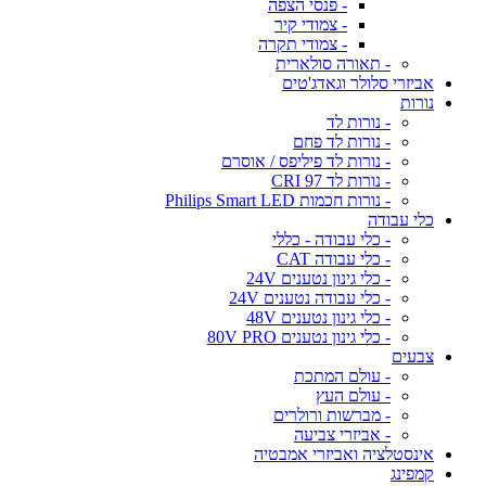
- פנסי הצפה
- צמודי קיר
- צמודי תקרה
- תאורה סולארית
אביזרי סלולר וגאדג'טים
נורות
- נורות לד
- נורות לד פחם
- נורות לד פיליפס / אוסרם
- נורות לד CRI 97
- נורות חכמות Philips Smart LED
כלי עבודה
- כלי עבודה - כללי
- כלי עבודה CAT
- כלי גינון נטענים 24V
- כלי עבודה נטענים 24V
- כלי גינון נטענים 48V
- כלי גינון נטענים 80V PRO
צבעים
- עולם המתכת
- עולם העץ
- מברשות ורולרים
- אביזרי צביעה
אינסטלציה ואביזרי אמבטיה
קמפינג