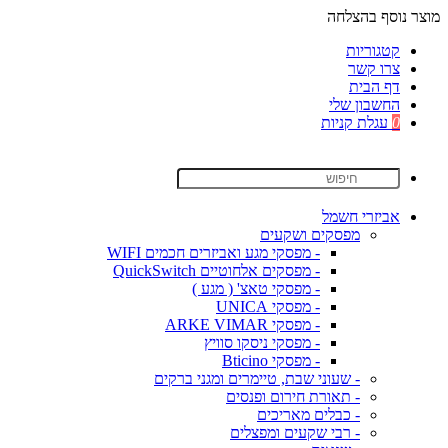
מוצר נוסף בהצלחה
קטגוריות
צרו קשר
דף הבית
החשבון שלי
0
עגלת קניות
אביזרי חשמל
מפסקים ושקעים
- מפסקי מגע ואביזרים חכמים WIFI
- מפסקים אלחוטיים QuickSwitch
- מפסקי טאצ' ( מגע )
- מפסקי UNICA
- מפסקי ARKE VIMAR
- מפסקי ניסקו סוויץ
- מפסקי Bticino
- שעוני שבת, טיימרים ומגני ברקים
- תאורת חירום ופנסים
- כבלים מאריכים
- רבי שקעים ומפצלים