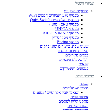
אביזרי חשמל
מפסקים ושקעים
מפסקי מגע ואביזרים חכמים WIFI
מפסקים אלחוטיים QuickSwitch
מפסקי טאצ' ( מגע )
מפסקי UNICA
מפסקי ARKE VIMAR
מפסקי ניסקו סוויץ
מפסקי Bticino
שעוני שבת, טיימרים ומגני ברקים
תאורת חירום ופנסים
כבלים מאריכים
רבי שקעים ומפצלים
שנאים
פעמונים ואינטרקום
מוצרים לבית
מטבח
מוצרי חשמל לבית
שואבי אבק אלחוטיים / נטענים
איבזור הבית
מתקני תליה למסכים
ונטות ומפוחים