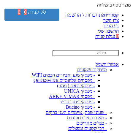
מוצר נוסף בהצלחה
סל קניות
0
0
התחברות \ הרשמה
קטגוריות
צרו קשר
דף הבית
החשבון שלי
0
עגלת קניות
אביזרי חשמל
מפסקים ושקעים
- מפסקי מגע ואביזרים חכמים WIFI
- מפסקים אלחוטיים QuickSwitch
- מפסקי טאצ' ( מגע )
- מפסקי UNICA
- מפסקי ARKE VIMAR
- מפסקי ניסקו סוויץ
- מפסקי Bticino
- שעוני שבת, טיימרים ומגני ברקים
- תאורת חירום ופנסים
- כבלים מאריכים
- רבי שקעים ומפצלים