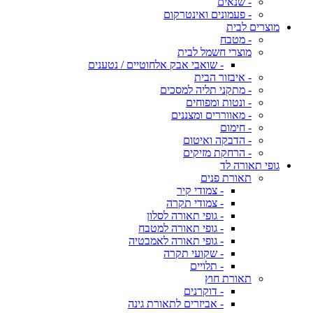
- שנאים
- פעמונים ואינטרקום
מוצרים לבית
- מטבח
מוצרי חשמל לבית
- שואבי אבק אלחוטיים / נטענים
- איבזור הבית
- מתקני תליה למסכים
- ונטות ומפוחים
- מאווררים ומצננים
- חימום
- הדבקה ואיטום
- הרחקת מזיקים
גופי תאורה לד
תאורת פנים
- צמודי קיר
- צמודי תקרה
- גופי תאורה לסלון
- גופי תאורה למטבח
- גופי תאורה לאמבטיה
- שקועי תקרה
- תלויים
תאורת חוץ
- דוקרנים
- אביזרים לתאורת גינה