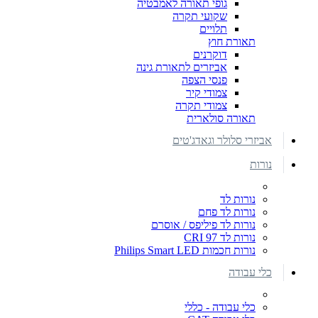
גופי תאורה לאמבטיה
שקועי תקרה
תלויים
תאורת חוץ
דוקרנים
אביזרים לתאורת גינה
פנסי הצפה
צמודי קיר
צמודי תקרה
תאורה סולארית
אביזרי סלולר וגאדג'טים
נורות
נורות לד
נורות לד פחם
נורות לד פיליפס / אוסרם
נורות לד CRI 97
נורות חכמות Philips Smart LED
כלי עבודה
כלי עבודה - כללי