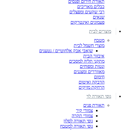
תאורת חירום ופנסים
כבלים מאריכים
רבי שקעים ומפצלים
שנאים
פעמונים ואינטרקום
מוצרים לבית
מטבח
מוצרי חשמל לבית
שואבי אבק אלחוטיים / נטענים
איבזור הבית
מתקני תליה למסכים
ונטות ומפוחים
מאווררים ומצננים
חימום
הדבקה ואיטום
הרחקת מזיקים
גופי תאורה לד
תאורת פנים
צמודי קיר
צמודי תקרה
גופי תאורה לסלון
גופי תאורה למטבח