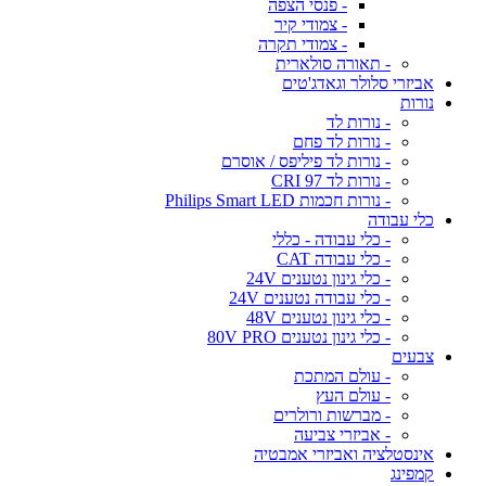
- פנסי הצפה
- צמודי קיר
- צמודי תקרה
- תאורה סולארית
אביזרי סלולר וגאדג'טים
נורות
- נורות לד
- נורות לד פחם
- נורות לד פיליפס / אוסרם
- נורות לד CRI 97
- נורות חכמות Philips Smart LED
כלי עבודה
- כלי עבודה - כללי
- כלי עבודה CAT
- כלי גינון נטענים 24V
- כלי עבודה נטענים 24V
- כלי גינון נטענים 48V
- כלי גינון נטענים 80V PRO
צבעים
- עולם המתכת
- עולם העץ
- מברשות ורולרים
- אביזרי צביעה
אינסטלציה ואביזרי אמבטיה
קמפינג