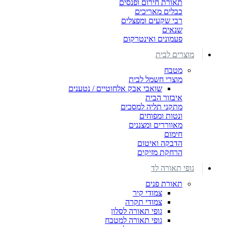
תאורת חירום ופנסים
כבלים מאריכים
רבי שקעים ומפצלים
שנאים
פעמונים ואינטרקום
מוצרים לבית
מטבח
מוצרי חשמל לבית
שואבי אבק אלחוטיים / נטענים
איבזור הבית
מתקני תליה למסכים
ונטות ומפוחים
מאווררים ומצננים
חימום
הדבקה ואיטום
הרחקת מזיקים
גופי תאורה לד
תאורת פנים
צמודי קיר
צמודי תקרה
גופי תאורה לסלון
גופי תאורה למטבח