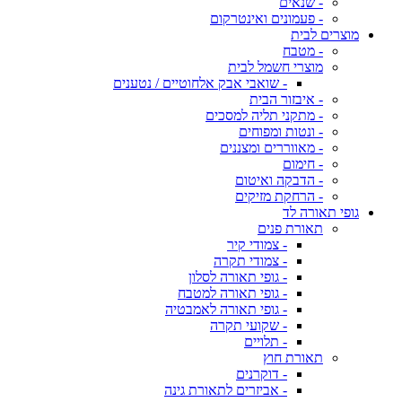
- שנאים
- פעמונים ואינטרקום
מוצרים לבית
- מטבח
מוצרי חשמל לבית
- שואבי אבק אלחוטיים / נטענים
- איבזור הבית
- מתקני תליה למסכים
- ונטות ומפוחים
- מאווררים ומצננים
- חימום
- הדבקה ואיטום
- הרחקת מזיקים
גופי תאורה לד
תאורת פנים
- צמודי קיר
- צמודי תקרה
- גופי תאורה לסלון
- גופי תאורה למטבח
- גופי תאורה לאמבטיה
- שקועי תקרה
- תלויים
תאורת חוץ
- דוקרנים
- אביזרים לתאורת גינה