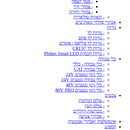
- פנסי הצפה
- צמודי קיר
- צמודי תקרה
- תאורה סולארית
אביזרי סלולר וגאדג'טים
נורות
- נורות לד
- נורות לד פחם
- נורות לד פיליפס / אוסרם
- נורות לד CRI 97
- נורות חכמות Philips Smart LED
כלי עבודה
- כלי עבודה - כללי
- כלי עבודה CAT
- כלי גינון נטענים 24V
- כלי עבודה נטענים 24V
- כלי גינון נטענים 48V
- כלי גינון נטענים 80V PRO
צבעים
- עולם המתכת
- עולם העץ
- מברשות ורולרים
- אביזרי צביעה
אינסטלציה ואביזרי אמבטיה
קמפינג