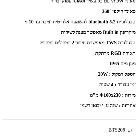
סאונד איכותי עם בס עשיר וסאונד עמוק וברור
סאונד היקפי
360°
טכנולוגיית bluetooth 5.2 להשמעה אלחוטית יציבה עד 10 מ'
מיקרופון Built-in מאפשר מענה לשיחות
טכנולגיית TWS מאפשרת חיבור 2 רמקולים במקביל
תאורת RGB מרתקת
מוגן מים IP65
הספק רמקול : 20W
זמן עבודה : 4 שעות
מידות :
Φ100x230 מ"מ
אחריות : שנה ע"י יבואן רשמי
דגם:
BTS206