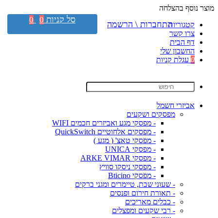
מוצר נוסף בהצלחה
סל קניות
0
0
התחברות \ הרשמה
קטגוריות
צרו קשר
דף הבית
החשבון שלי
0
עגלת קניות
אביזרי חשמל
מפסקים ושקעים
- מפסקי מגע ואביזרים חכמים WIFI
- מפסקים אלחוטיים QuickSwitch
- מפסקי טאצ' ( מגע )
- מפסקי UNICA
- מפסקי ARKE VIMAR
- מפסקי ניסקו סוויץ
- מפסקי Bticino
- שעוני שבת, טיימרים ומגני ברקים
- תאורת חירום ופנסים
- כבלים מאריכים
- רבי שקעים ומפצלים