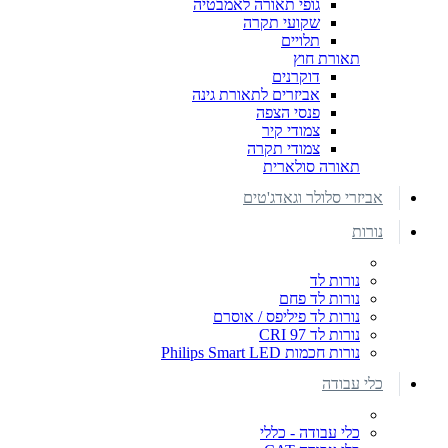
גופי תאורה לאמבטיה
שקועי תקרה
תלויים
תאורת חוץ
דוקרנים
אביזרים לתאורת גינה
פנסי הצפה
צמודי קיר
צמודי תקרה
תאורה סולארית
אביזרי סלולר וגאדג'טים
נורות
נורות לד
נורות לד פחם
נורות לד פיליפס / אוסרם
נורות לד CRI 97
נורות חכמות Philips Smart LED
כלי עבודה
כלי עבודה - כללי