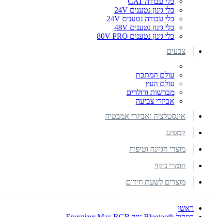
כלי עבודה CAT
כלי גינון נטענים 24V
כלי עבודה נטענים 24V
כלי גינון נטענים 48V
כלי גינון נטענים 80V PRO
צבעים
עולם המתכת
עולם העץ
מברשות ורולרים
אביזרי צביעה
אינסטלציה ואביזרי אמבטיה
קמפינג
מוצרי הגיינה וטיפוח
חומרי ניקוי
מוצרים לשעת חירום
ראשי
רמקול Bluetooth נייד Energizer Max RGB