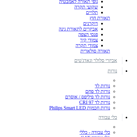
גופי תאורה לאמבטיה
שקועי תקרה
תלויים
תאורת חוץ
דוקרנים
אביזרים לתאורת גינה
פנסי הצפה
צמודי קיר
צמודי תקרה
תאורה סולארית
אביזרי סלולר וגאדג'טים
נורות
נורות לד
נורות לד פחם
נורות לד פיליפס / אוסרם
נורות לד CRI 97
נורות חכמות Philips Smart LED
כלי עבודה
כלי עבודה - כללי