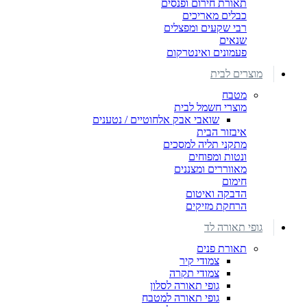
תאורת חירום ופנסים
כבלים מאריכים
רבי שקעים ומפצלים
שנאים
פעמונים ואינטרקום
מוצרים לבית
מטבח
מוצרי חשמל לבית
שואבי אבק אלחוטיים / נטענים
איבזור הבית
מתקני תליה למסכים
ונטות ומפוחים
מאווררים ומצננים
חימום
הדבקה ואיטום
הרחקת מזיקים
גופי תאורה לד
תאורת פנים
צמודי קיר
צמודי תקרה
גופי תאורה לסלון
גופי תאורה למטבח