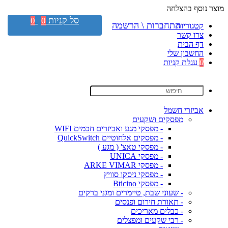
מוצר נוסף בהצלחה
סל קניות
0
0
התחברות \ הרשמה
קטגוריות
צרו קשר
דף הבית
החשבון שלי
0
עגלת קניות
אביזרי חשמל
מפסקים ושקעים
- מפסקי מגע ואביזרים חכמים WIFI
- מפסקים אלחוטיים QuickSwitch
- מפסקי טאצ' ( מגע )
- מפסקי UNICA
- מפסקי ARKE VIMAR
- מפסקי ניסקו סוויץ
- מפסקי Bticino
- שעוני שבת, טיימרים ומגני ברקים
- תאורת חירום ופנסים
- כבלים מאריכים
- רבי שקעים ומפצלים