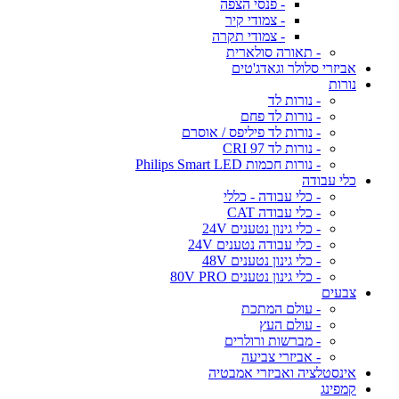
- פנסי הצפה
- צמודי קיר
- צמודי תקרה
- תאורה סולארית
אביזרי סלולר וגאדג'טים
נורות
- נורות לד
- נורות לד פחם
- נורות לד פיליפס / אוסרם
- נורות לד CRI 97
- נורות חכמות Philips Smart LED
כלי עבודה
- כלי עבודה - כללי
- כלי עבודה CAT
- כלי גינון נטענים 24V
- כלי עבודה נטענים 24V
- כלי גינון נטענים 48V
- כלי גינון נטענים 80V PRO
צבעים
- עולם המתכת
- עולם העץ
- מברשות ורולרים
- אביזרי צביעה
אינסטלציה ואביזרי אמבטיה
קמפינג