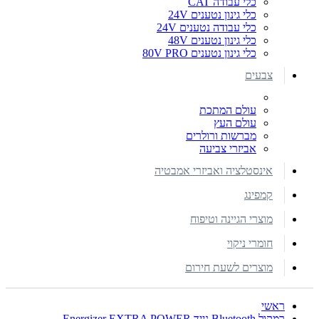
כלי עבודה CAT
כלי גינון נטענים 24V
כלי עבודה נטענים 24V
כלי גינון נטענים 48V
כלי גינון נטענים 80V PRO
צבעים
עולם המתכת
עולם העץ
מברשות ורולרים
אביזרי צביעה
אינסטלציה ואביזרי אמבטיה
קמפינג
מוצרי הגיינה וטיפוח
חומרי ניקוי
מוצרים לשעת חירום
ראשי
רמקול Bluetooth נייד Energizer EXTRA POWER