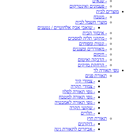
- שנאים
- פעמונים ואינטרקום
מוצרים לבית
- מטבח
מוצרי חשמל לבית
- שואבי אבק אלחוטיים / נטענים
- איבזור הבית
- מתקני תליה למסכים
- ונטות ומפוחים
- מאווררים ומצננים
- חימום
- הדבקה ואיטום
- הרחקת מזיקים
גופי תאורה לד
תאורת פנים
- צמודי קיר
- צמודי תקרה
- גופי תאורה לסלון
- גופי תאורה למטבח
- גופי תאורה לאמבטיה
- שקועי תקרה
- תלויים
תאורת חוץ
- דוקרנים
- אביזרים לתאורת גינה