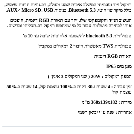
רמקול נייד ועוצמתי המשלב איכות שמע מעולה, רב-גוניות ונוחות שימוש,
כולל מיקרופון חוטי, Bluetooth 5.3, כניסות Micro SD, USB ו-AUX.
העיצוב הנייד והקומפקטי שלו, יחד עם תאורת RGB דינמית, הופכים
אותו לבחירה מושלמת עבור כל מי שמחפש רמקול רב-תכליתי ומרשים.
טכנולוגיית bluetooth 5.3 להשמעה אלחוטית יציבה עד 10 מ'
טכנולגיית TWS מאפשרת חיבור 2 רמקולים במקביל
תאורת RGB דינמית
מוגן מים IP65
הספק רמקולים : 20W ( שני רמקולים 3 אינץ' )
זמן עבודה :
4 שעות ו-30 דקות ב-100% עוצמת קול, 14 שעות ב-50%
עוצמת קול
מידות :
368x139x182 מ"מ
אחריות : שנה ע"י יבואן רשמי