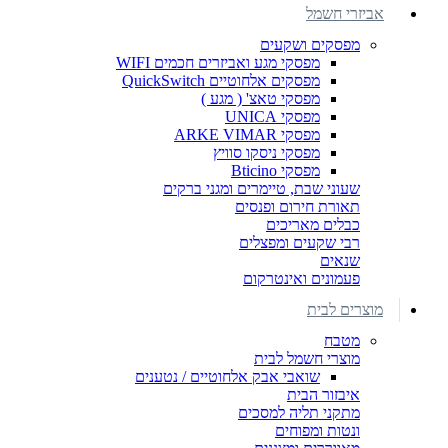
אביזרי חשמל
מפסקים ושקעים
מפסקי מגע ואביזרים חכמים WIFI
מפסקים אלחוטיים QuickSwitch
מפסקי טאצ' ( מגע )
מפסקי UNICA
מפסקי ARKE VIMAR
מפסקי ניסקו סוויץ
מפסקי Bticino
שעוני שבת, טיימרים ומגני ברקים
תאורת חירום ופנסים
כבלים מאריכים
רבי שקעים ומפצלים
שנאים
פעמונים ואינטרקום
מוצרים לבית
מטבח
מוצרי חשמל לבית
שואבי אבק אלחוטיים / נטענים
איבזור הבית
מתקני תליה למסכים
ונטות ומפוחים