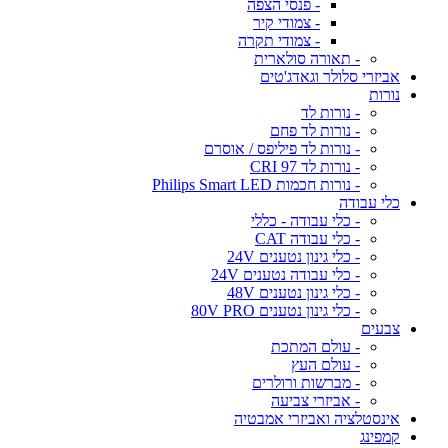
- פנסי הצפה
- צמודי קיר
- צמודי תקרה
- תאורה סולארית
אביזרי סלולר וגאדג'טים
נורות
- נורות לד
- נורות לד פחם
- נורות לד פיליפס / אוסרם
- נורות לד CRI 97
- נורות חכמות Philips Smart LED
כלי עבודה
- כלי עבודה - כללי
- כלי עבודה CAT
- כלי גינון נטענים 24V
- כלי עבודה נטענים 24V
- כלי גינון נטענים 48V
- כלי גינון נטענים 80V PRO
צבעים
- עולם המתכת
- עולם העץ
- מברשות ורולרים
- אביזרי צביעה
אינסטלציה ואביזרי אמבטיה
קמפינג