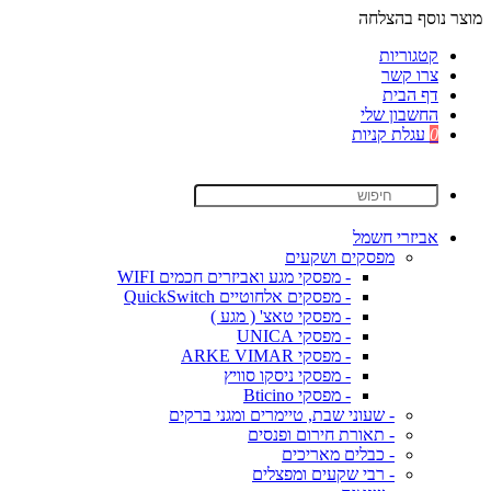
מוצר נוסף בהצלחה
קטגוריות
צרו קשר
דף הבית
החשבון שלי
0
עגלת קניות
אביזרי חשמל
מפסקים ושקעים
- מפסקי מגע ואביזרים חכמים WIFI
- מפסקים אלחוטיים QuickSwitch
- מפסקי טאצ' ( מגע )
- מפסקי UNICA
- מפסקי ARKE VIMAR
- מפסקי ניסקו סוויץ
- מפסקי Bticino
- שעוני שבת, טיימרים ומגני ברקים
- תאורת חירום ופנסים
- כבלים מאריכים
- רבי שקעים ומפצלים