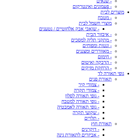
- שנאים
- פעמונים ואינטרקום
מוצרים לבית
- מטבח
מוצרי חשמל לבית
- שואבי אבק אלחוטיים / נטענים
- איבזור הבית
- מתקני תליה למסכים
- ונטות ומפוחים
- מאווררים ומצננים
- חימום
- הדבקה ואיטום
- הרחקת מזיקים
גופי תאורה לד
תאורת פנים
- צמודי קיר
- צמודי תקרה
- גופי תאורה לסלון
- גופי תאורה למטבח
- גופי תאורה לאמבטיה
- שקועי תקרה
- תלויים
תאורת חוץ
- דוקרנים
- אביזרים לתאורת גינה