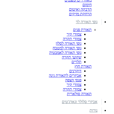
מאווררים ומצננים
חימום
הדבקה ואיטום
הרחקת מזיקים
גופי תאורה לד
תאורת פנים
צמודי קיר
צמודי תקרה
גופי תאורה לסלון
גופי תאורה למטבח
גופי תאורה לאמבטיה
שקועי תקרה
תלויים
תאורת חוץ
דוקרנים
אביזרים לתאורת גינה
פנסי הצפה
צמודי קיר
צמודי תקרה
תאורה סולארית
אביזרי סלולר וגאדג'טים
נורות