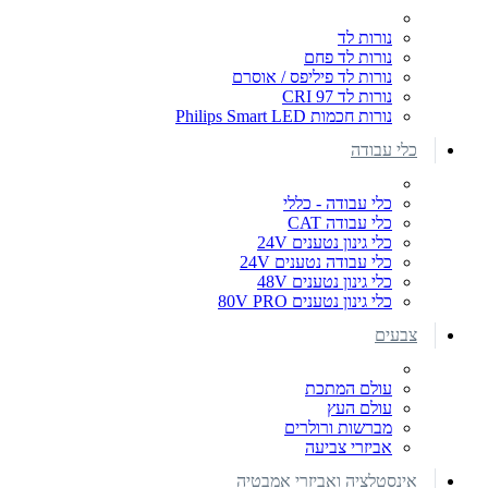
נורות לד
נורות לד פחם
נורות לד פיליפס / אוסרם
נורות לד CRI 97
נורות חכמות Philips Smart LED
כלי עבודה
כלי עבודה - כללי
כלי עבודה CAT
כלי גינון נטענים 24V
כלי עבודה נטענים 24V
כלי גינון נטענים 48V
כלי גינון נטענים 80V PRO
צבעים
עולם המתכת
עולם העץ
מברשות ורולרים
אביזרי צביעה
אינסטלציה ואביזרי אמבטיה