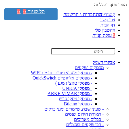
מוצר נוסף בהצלחה
סל קניות
0
0
התחברות \ הרשמה
קטגוריות
צרו קשר
דף הבית
החשבון שלי
0
עגלת קניות
אביזרי חשמל
מפסקים ושקעים
- מפסקי מגע ואביזרים חכמים WIFI
- מפסקים אלחוטיים QuickSwitch
- מפסקי טאצ' ( מגע )
- מפסקי UNICA
- מפסקי ARKE VIMAR
- מפסקי ניסקו סוויץ
- מפסקי Bticino
- שעוני שבת, טיימרים ומגני ברקים
- תאורת חירום ופנסים
- כבלים מאריכים
- רבי שקעים ומפצלים