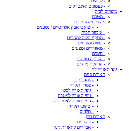
- שנאים
- פעמונים ואינטרקום
מוצרים לבית
- מטבח
מוצרי חשמל לבית
- שואבי אבק אלחוטיים / נטענים
- איבזור הבית
- מתקני תליה למסכים
- ונטות ומפוחים
- מאווררים ומצננים
- חימום
- הדבקה ואיטום
- הרחקת מזיקים
גופי תאורה לד
תאורת פנים
- צמודי קיר
- צמודי תקרה
- גופי תאורה לסלון
- גופי תאורה למטבח
- גופי תאורה לאמבטיה
- שקועי תקרה
- תלויים
תאורת חוץ
- דוקרנים
- אביזרים לתאורת גינה