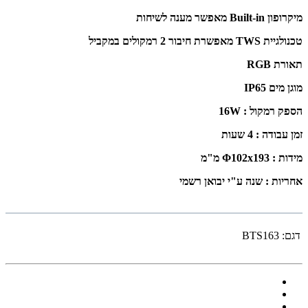
מיקרופון Built-in מאפשר מענה לשיחות
טכנולגיית TWS מאפשרת חיבור 2 רמקולים במקביל
תאורת RGB
מוגן מים IP65
הספק רמקול : 16W
זמן עבודה : 4 שעות
מידות :
Φ102x193 מ"מ
אחריות : שנה ע"י יבואן רשמי
דגם:
BTS163