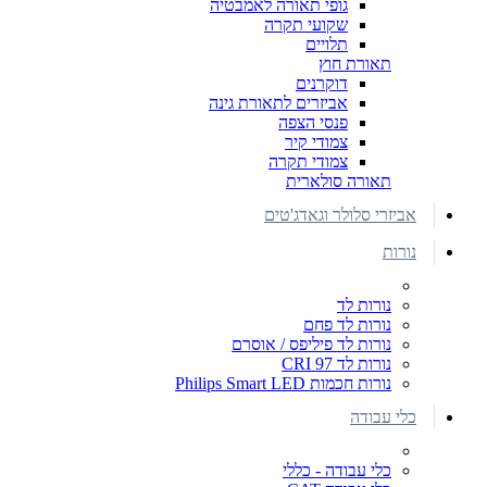
גופי תאורה לאמבטיה
שקועי תקרה
תלויים
תאורת חוץ
דוקרנים
אביזרים לתאורת גינה
פנסי הצפה
צמודי קיר
צמודי תקרה
תאורה סולארית
אביזרי סלולר וגאדג'טים
נורות
נורות לד
נורות לד פחם
נורות לד פיליפס / אוסרם
נורות לד CRI 97
נורות חכמות Philips Smart LED
כלי עבודה
כלי עבודה - כללי