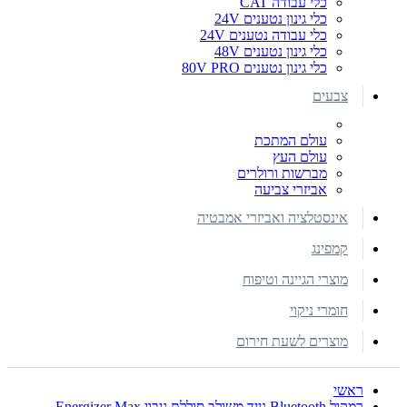
כלי עבודה CAT
כלי גינון נטענים 24V
כלי עבודה נטענים 24V
כלי גינון נטענים 48V
כלי גינון נטענים 80V PRO
צבעים
עולם המתכת
עולם העץ
מברשות ורולרים
אביזרי צביעה
אינסטלציה ואביזרי אמבטיה
קמפינג
מוצרי הגיינה וטיפוח
חומרי ניקוי
מוצרים לשעת חירום
ראשי
רמקול Bluetooth נייד משולב סוללת גיבוי Energizer Max