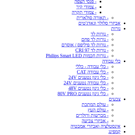
- פנסי הצפה
- צמודי קיר
- צמודי תקרה
- תאורה סולארית
אביזרי סלולר וגאדג'טים
נורות
- נורות לד
- נורות לד פחם
- נורות לד פיליפס / אוסרם
- נורות לד CRI 97
- נורות חכמות Philips Smart LED
כלי עבודה
- כלי עבודה - כללי
- כלי עבודה CAT
- כלי גינון נטענים 24V
- כלי עבודה נטענים 24V
- כלי גינון נטענים 48V
- כלי גינון נטענים 80V PRO
צבעים
- עולם המתכת
- עולם העץ
- מברשות ורולרים
- אביזרי צביעה
אינסטלציה ואביזרי אמבטיה
קמפינג