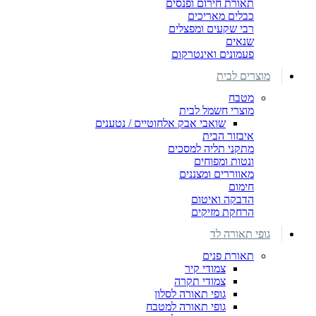
תאורת חירום ופנסים
כבלים מאריכים
רבי שקעים ומפצלים
שנאים
פעמונים ואינטרקום
מוצרים לבית
מטבח
מוצרי חשמל לבית
שואבי אבק אלחוטיים / נטענים
איבזור הבית
מתקני תליה למסכים
ונטות ומפוחים
מאווררים ומצננים
חימום
הדבקה ואיטום
הרחקת מזיקים
גופי תאורה לד
תאורת פנים
צמודי קיר
צמודי תקרה
גופי תאורה לסלון
גופי תאורה למטבח