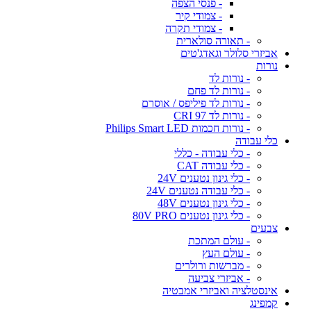
- פנסי הצפה
- צמודי קיר
- צמודי תקרה
- תאורה סולארית
אביזרי סלולר וגאדג'טים
נורות
- נורות לד
- נורות לד פחם
- נורות לד פיליפס / אוסרם
- נורות לד CRI 97
- נורות חכמות Philips Smart LED
כלי עבודה
- כלי עבודה - כללי
- כלי עבודה CAT
- כלי גינון נטענים 24V
- כלי עבודה נטענים 24V
- כלי גינון נטענים 48V
- כלי גינון נטענים 80V PRO
צבעים
- עולם המתכת
- עולם העץ
- מברשות ורולרים
- אביזרי צביעה
אינסטלציה ואביזרי אמבטיה
קמפינג