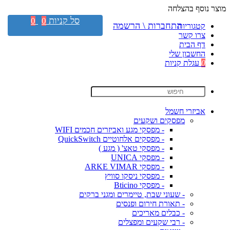
מוצר נוסף בהצלחה
סל קניות
0
0
התחברות \ הרשמה
קטגוריות
צרו קשר
דף הבית
החשבון שלי
0
עגלת קניות
אביזרי חשמל
מפסקים ושקעים
- מפסקי מגע ואביזרים חכמים WIFI
- מפסקים אלחוטיים QuickSwitch
- מפסקי טאצ' ( מגע )
- מפסקי UNICA
- מפסקי ARKE VIMAR
- מפסקי ניסקו סוויץ
- מפסקי Bticino
- שעוני שבת, טיימרים ומגני ברקים
- תאורת חירום ופנסים
- כבלים מאריכים
- רבי שקעים ומפצלים