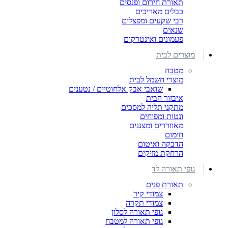
תאורת חירום ופנסים
כבלים מאריכים
רבי שקעים ומפצלים
שנאים
פעמונים ואינטרקום
מוצרים לבית
מטבח
מוצרי חשמל לבית
שואבי אבק אלחוטיים / נטענים
איבזור הבית
מתקני תליה למסכים
ונטות ומפוחים
מאווררים ומצננים
חימום
הדבקה ואיטום
הרחקת מזיקים
גופי תאורה לד
תאורת פנים
צמודי קיר
צמודי תקרה
גופי תאורה לסלון
גופי תאורה למטבח