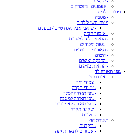
- שנאים
- פעמונים ואינטרקום
מוצרים לבית
- מטבח
מוצרי חשמל לבית
- שואבי אבק אלחוטיים / נטענים
- איבזור הבית
- מתקני תליה למסכים
- ונטות ומפוחים
- מאווררים ומצננים
- חימום
- הדבקה ואיטום
- הרחקת מזיקים
גופי תאורה לד
תאורת פנים
- צמודי קיר
- צמודי תקרה
- גופי תאורה לסלון
- גופי תאורה למטבח
- גופי תאורה לאמבטיה
- שקועי תקרה
- תלויים
תאורת חוץ
- דוקרנים
- אביזרים לתאורת גינה