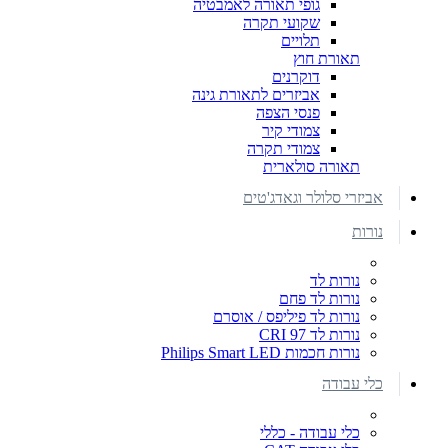
גופי תאורה לאמבטיה
שקועי תקרה
תלויים
תאורת חוץ
דוקרנים
אביזרים לתאורת גינה
פנסי הצפה
צמודי קיר
צמודי תקרה
תאורה סולארית
אביזרי סלולר וגאדג'טים
נורות
נורות לד
נורות לד פחם
נורות לד פיליפס / אוסרם
נורות לד CRI 97
נורות חכמות Philips Smart LED
כלי עבודה
כלי עבודה - כללי