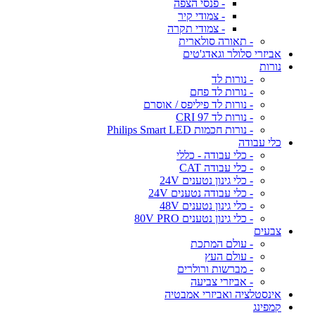
- פנסי הצפה
- צמודי קיר
- צמודי תקרה
- תאורה סולארית
אביזרי סלולר וגאדג'טים
נורות
- נורות לד
- נורות לד פחם
- נורות לד פיליפס / אוסרם
- נורות לד CRI 97
- נורות חכמות Philips Smart LED
כלי עבודה
- כלי עבודה - כללי
- כלי עבודה CAT
- כלי גינון נטענים 24V
- כלי עבודה נטענים 24V
- כלי גינון נטענים 48V
- כלי גינון נטענים 80V PRO
צבעים
- עולם המתכת
- עולם העץ
- מברשות ורולרים
- אביזרי צביעה
אינסטלציה ואביזרי אמבטיה
קמפינג