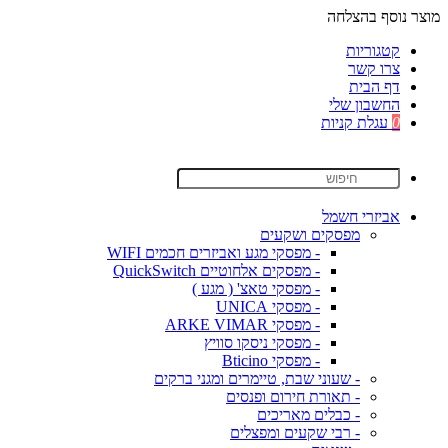
מוצר נוסף בהצלחה
קטגוריות
צרו קשר
דף הבית
החשבון שלי
0
עגלת קניות
אביזרי חשמל
מפסקים ושקעים
- מפסקי מגע ואביזרים חכמים WIFI
- מפסקים אלחוטיים QuickSwitch
- מפסקי טאצ' ( מגע )
- מפסקי UNICA
- מפסקי ARKE VIMAR
- מפסקי ניסקו סוויץ
- מפסקי Bticino
- שעוני שבת, טיימרים ומגני ברקים
- תאורת חירום ופנסים
- כבלים מאריכים
- רבי שקעים ומפצלים