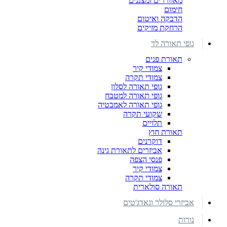
מאווררים ומצננים
חימום
הדבקה ואיטום
הרחקת מזיקים
גופי תאורה לד
תאורת פנים
צמודי קיר
צמודי תקרה
גופי תאורה לסלון
גופי תאורה למטבח
גופי תאורה לאמבטיה
שקועי תקרה
תלויים
תאורת חוץ
דוקרנים
אביזרים לתאורת גינה
פנסי הצפה
צמודי קיר
צמודי תקרה
תאורה סולארית
אביזרי סלולר וגאדג'טים
נורות