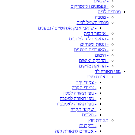
- שנאים
- פעמונים ואינטרקום
מוצרים לבית
- מטבח
מוצרי חשמל לבית
- שואבי אבק אלחוטיים / נטענים
- איבזור הבית
- מתקני תליה למסכים
- ונטות ומפוחים
- מאווררים ומצננים
- חימום
- הדבקה ואיטום
- הרחקת מזיקים
גופי תאורה לד
תאורת פנים
- צמודי קיר
- צמודי תקרה
- גופי תאורה לסלון
- גופי תאורה למטבח
- גופי תאורה לאמבטיה
- שקועי תקרה
- תלויים
תאורת חוץ
- דוקרנים
- אביזרים לתאורת גינה