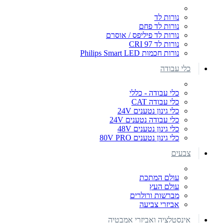
נורות לד
נורות לד פחם
נורות לד פיליפס / אוסרם
נורות לד CRI 97
נורות חכמות Philips Smart LED
כלי עבודה
כלי עבודה - כללי
כלי עבודה CAT
כלי גינון נטענים 24V
כלי עבודה נטענים 24V
כלי גינון נטענים 48V
כלי גינון נטענים 80V PRO
צבעים
עולם המתכת
עולם העץ
מברשות ורולרים
אביזרי צביעה
אינסטלציה ואביזרי אמבטיה