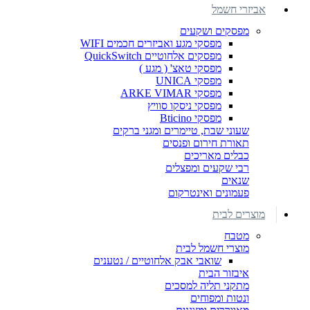
אביזרי חשמל
מפסקים ושקעים
מפסקי מגע ואביזרים חכמים WIFI
מפסקים אלחוטיים QuickSwitch
מפסקי טאצ' ( מגע )
מפסקי UNICA
מפסקי ARKE VIMAR
מפסקי ניסקו סוויץ
מפסקי Bticino
שעוני שבת, טיימרים ומגני ברקים
תאורת חירום ופנסים
כבלים מאריכים
רבי שקעים ומפצלים
שנאים
פעמונים ואינטרקום
מוצרים לבית
מטבח
מוצרי חשמל לבית
שואבי אבק אלחוטיים / נטענים
איבזור הבית
מתקני תליה למסכים
ונטות ומפוחים