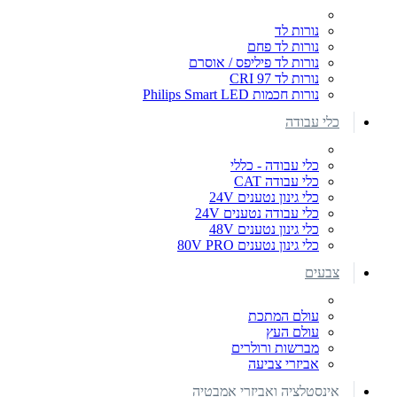
נורות לד
נורות לד פחם
נורות לד פיליפס / אוסרם
נורות לד CRI 97
נורות חכמות Philips Smart LED
כלי עבודה
כלי עבודה - כללי
כלי עבודה CAT
כלי גינון נטענים 24V
כלי עבודה נטענים 24V
כלי גינון נטענים 48V
כלי גינון נטענים 80V PRO
צבעים
עולם המתכת
עולם העץ
מברשות ורולרים
אביזרי צביעה
אינסטלציה ואביזרי אמבטיה