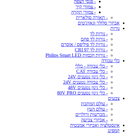
- פנסי הצפה
- צמודי קיר
- צמודי תקרה
- תאורה סולארית
אביזרי סלולר וגאדג'טים
נורות
- נורות לד
- נורות לד פחם
- נורות לד פיליפס / אוסרם
- נורות לד CRI 97
- נורות חכמות Philips Smart LED
כלי עבודה
- כלי עבודה - כללי
- כלי עבודה CAT
- כלי גינון נטענים 24V
- כלי עבודה נטענים 24V
- כלי גינון נטענים 48V
- כלי גינון נטענים 80V PRO
צבעים
- עולם המתכת
- עולם העץ
- מברשות ורולרים
- אביזרי צביעה
אינסטלציה ואביזרי אמבטיה
קמפינג