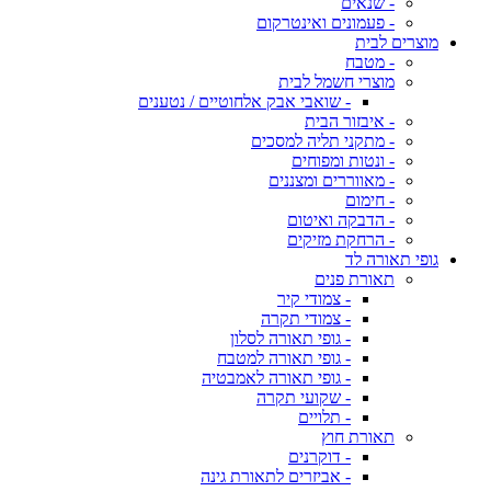
- שנאים
- פעמונים ואינטרקום
מוצרים לבית
- מטבח
מוצרי חשמל לבית
- שואבי אבק אלחוטיים / נטענים
- איבזור הבית
- מתקני תליה למסכים
- ונטות ומפוחים
- מאווררים ומצננים
- חימום
- הדבקה ואיטום
- הרחקת מזיקים
גופי תאורה לד
תאורת פנים
- צמודי קיר
- צמודי תקרה
- גופי תאורה לסלון
- גופי תאורה למטבח
- גופי תאורה לאמבטיה
- שקועי תקרה
- תלויים
תאורת חוץ
- דוקרנים
- אביזרים לתאורת גינה