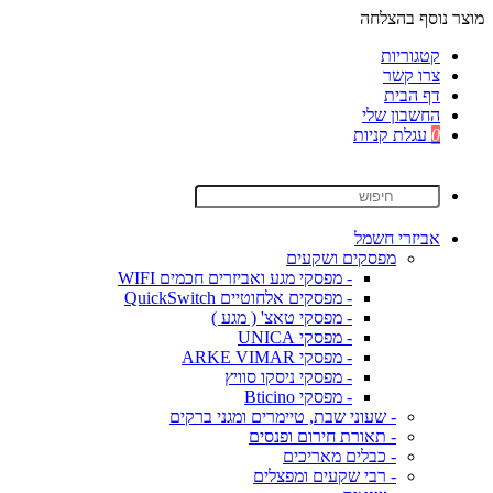
מוצר נוסף בהצלחה
קטגוריות
צרו קשר
דף הבית
החשבון שלי
0
עגלת קניות
אביזרי חשמל
מפסקים ושקעים
- מפסקי מגע ואביזרים חכמים WIFI
- מפסקים אלחוטיים QuickSwitch
- מפסקי טאצ' ( מגע )
- מפסקי UNICA
- מפסקי ARKE VIMAR
- מפסקי ניסקו סוויץ
- מפסקי Bticino
- שעוני שבת, טיימרים ומגני ברקים
- תאורת חירום ופנסים
- כבלים מאריכים
- רבי שקעים ומפצלים