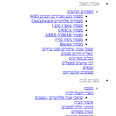
אביזרי חשמל
מפסקים ושקעים
מפסקי מגע ואביזרים חכמים WIFI
מפסקים אלחוטיים QuickSwitch
מפסקי טאצ' ( מגע )
מפסקי UNICA
מפסקי ARKE VIMAR
מפסקי ניסקו סוויץ
מפסקי Bticino
שעוני שבת, טיימרים ומגני ברקים
תאורת חירום ופנסים
כבלים מאריכים
רבי שקעים ומפצלים
שנאים
פעמונים ואינטרקום
מוצרים לבית
מטבח
מוצרי חשמל לבית
שואבי אבק אלחוטיים / נטענים
איבזור הבית
מתקני תליה למסכים
ונטות ומפוחים