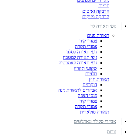
מאווררים ומצננים
חימום
הדבקה ואיטום
הרחקת מזיקים
גופי תאורה לד
תאורת פנים
צמודי קיר
צמודי תקרה
גופי תאורה לסלון
גופי תאורה למטבח
גופי תאורה לאמבטיה
שקועי תקרה
תלויים
תאורת חוץ
דוקרנים
אביזרים לתאורת גינה
פנסי הצפה
צמודי קיר
צמודי תקרה
תאורה סולארית
אביזרי סלולר וגאדג'טים
נורות