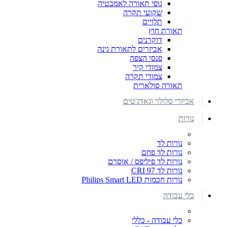
גופי תאורה לאמבטיה
שקועי תקרה
תלויים
תאורת חוץ
דוקרנים
אביזרים לתאורת גינה
פנסי הצפה
צמודי קיר
צמודי תקרה
תאורה סולארית
אביזרי סלולר וגאדג'טים
נורות
נורות לד
נורות לד פחם
נורות לד פיליפס / אוסרם
נורות לד CRI 97
נורות חכמות Philips Smart LED
כלי עבודה
כלי עבודה - כללי