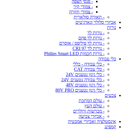
- פנסי הצפה
- צמודי קיר
- צמודי תקרה
- תאורה סולארית
אביזרי סלולר וגאדג'טים
נורות
- נורות לד
- נורות לד פחם
- נורות לד פיליפס / אוסרם
- נורות לד CRI 97
- נורות חכמות Philips Smart LED
כלי עבודה
- כלי עבודה - כללי
- כלי עבודה CAT
- כלי גינון נטענים 24V
- כלי עבודה נטענים 24V
- כלי גינון נטענים 48V
- כלי גינון נטענים 80V PRO
צבעים
- עולם המתכת
- עולם העץ
- מברשות ורולרים
- אביזרי צביעה
אינסטלציה ואביזרי אמבטיה
קמפינג