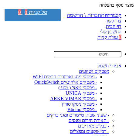
מוצר נוסף בהצלחה
סל קניות
0
0
התחברות \ הרשמה
קטגוריות
צרו קשר
דף הבית
החשבון שלי
0
עגלת קניות
אביזרי חשמל
מפסקים ושקעים
- מפסקי מגע ואביזרים חכמים WIFI
- מפסקים אלחוטיים QuickSwitch
- מפסקי טאצ' ( מגע )
- מפסקי UNICA
- מפסקי ARKE VIMAR
- מפסקי ניסקו סוויץ
- מפסקי Bticino
- שעוני שבת, טיימרים ומגני ברקים
- תאורת חירום ופנסים
- כבלים מאריכים
- רבי שקעים ומפצלים