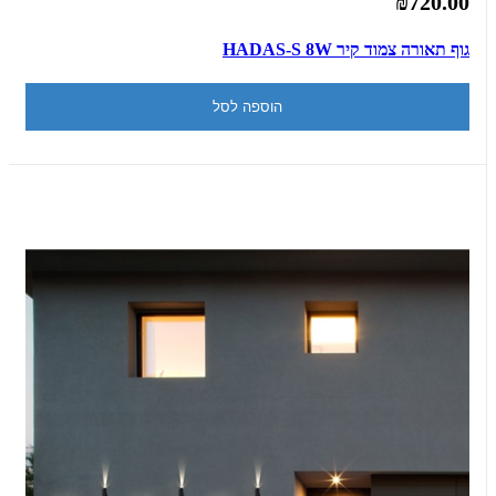
₪720.00
גוף תאורה צמוד קיר HADAS-S 8W
הוספה לסל