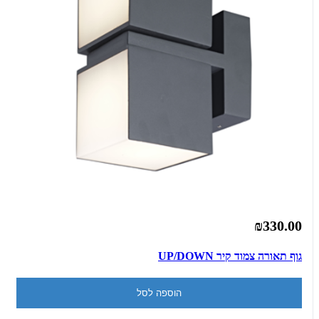
₪330.00
גוף תאורה צמוד קיר UP/DOWN
הוספה לסל