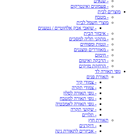
- שנאים
- פעמונים ואינטרקום
מוצרים לבית
- מטבח
מוצרי חשמל לבית
- שואבי אבק אלחוטיים / נטענים
- איבזור הבית
- מתקני תליה למסכים
- ונטות ומפוחים
- מאווררים ומצננים
- חימום
- הדבקה ואיטום
- הרחקת מזיקים
גופי תאורה לד
תאורת פנים
- צמודי קיר
- צמודי תקרה
- גופי תאורה לסלון
- גופי תאורה למטבח
- גופי תאורה לאמבטיה
- שקועי תקרה
- תלויים
תאורת חוץ
- דוקרנים
- אביזרים לתאורת גינה