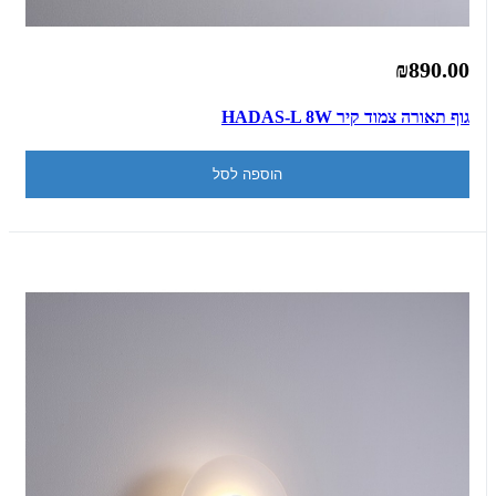
₪890.00
גוף תאורה צמוד קיר HADAS-L 8W
הוספה לסל