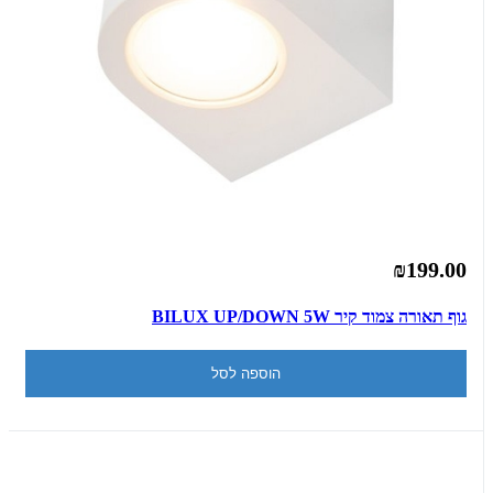
₪199.00
גוף תאורה צמוד קיר BILUX UP/DOWN 5W
הוספה לסל