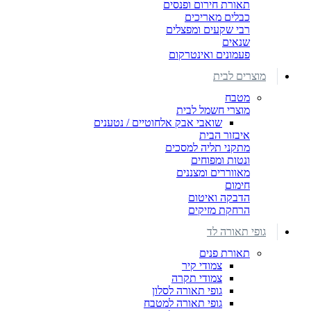
תאורת חירום ופנסים
כבלים מאריכים
רבי שקעים ומפצלים
שנאים
פעמונים ואינטרקום
מוצרים לבית
מטבח
מוצרי חשמל לבית
שואבי אבק אלחוטיים / נטענים
איבזור הבית
מתקני תליה למסכים
ונטות ומפוחים
מאווררים ומצננים
חימום
הדבקה ואיטום
הרחקת מזיקים
גופי תאורה לד
תאורת פנים
צמודי קיר
צמודי תקרה
גופי תאורה לסלון
גופי תאורה למטבח