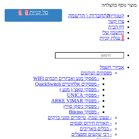
מוצר נוסף בהצלחה
סל קניות
0
0
התחברות \ הרשמה
קטגוריות
צרו קשר
דף הבית
החשבון שלי
0
עגלת קניות
אביזרי חשמל
מפסקים ושקעים
- מפסקי מגע ואביזרים חכמים WIFI
- מפסקים אלחוטיים QuickSwitch
- מפסקי טאצ' ( מגע )
- מפסקי UNICA
- מפסקי ARKE VIMAR
- מפסקי ניסקו סוויץ
- מפסקי Bticino
- שעוני שבת, טיימרים ומגני ברקים
- תאורת חירום ופנסים
- כבלים מאריכים
- רבי שקעים ומפצלים