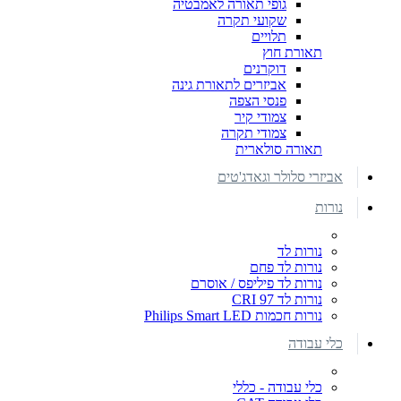
גופי תאורה לאמבטיה
שקועי תקרה
תלויים
תאורת חוץ
דוקרנים
אביזרים לתאורת גינה
פנסי הצפה
צמודי קיר
צמודי תקרה
תאורה סולארית
אביזרי סלולר וגאדג'טים
נורות
נורות לד
נורות לד פחם
נורות לד פיליפס / אוסרם
נורות לד CRI 97
נורות חכמות Philips Smart LED
כלי עבודה
כלי עבודה - כללי