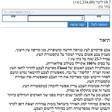
18.7 ליטר
(₪1,334.00+)
בחר גוון
--- בחרו אפשרויות ---
הוספה לסל
קנה עכשיו
תיאור
צבע פרימיום לעץ בגרסה חדשה ומשופרת, מגן ומייפה עץ חיצוני.
מעניק צבע אטום עשיר ושומר על טקסטורת העץ.
עמיד ל-25 שנה על בתי עץ !
על בסיס 100% אקרילי בשילוב פוליאוריתן.
טכנולוגיית הצבע האטום של Flood מסייעת לצבע לחדור לתאי העץ
ואינה יוצרת "קליפה" על גביו, מאפשרת לצבע להישאר גמיש ונושם
לאחר הייבוש ובכך מאריכה את חיי הצבע ומאפשרת את שמירת
טקסטורת העץ.
למרות אטימות הצבע עדיין אפשר להבחין בטקסטורת העץ.
מוצר זה אינו מתקלף או נסדק.
הצבע מגן על העץ למשך שנים רבות מפני שני האויבים הגדולים ביותר
שלו - קרני השמש והמים.
מתאים במיוחד למזג האוויר בישראל בזכות עמידות יוצאת דופן לקרני
השמש וטווח טמפרטורה רחב במיוחד ליישום הצבע.