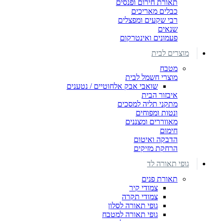
תאורת חירום ופנסים
כבלים מאריכים
רבי שקעים ומפצלים
שנאים
פעמונים ואינטרקום
מוצרים לבית
מטבח
מוצרי חשמל לבית
שואבי אבק אלחוטיים / נטענים
איבזור הבית
מתקני תליה למסכים
ונטות ומפוחים
מאווררים ומצננים
חימום
הדבקה ואיטום
הרחקת מזיקים
גופי תאורה לד
תאורת פנים
צמודי קיר
צמודי תקרה
גופי תאורה לסלון
גופי תאורה למטבח