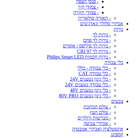
- פנסי הצפה
- צמודי קיר
- צמודי תקרה
- תאורה סולארית
אביזרי סלולר וגאדג'טים
נורות
- נורות לד
- נורות לד פחם
- נורות לד פיליפס / אוסרם
- נורות לד CRI 97
- נורות חכמות Philips Smart LED
כלי עבודה
- כלי עבודה - כללי
- כלי עבודה CAT
- כלי גינון נטענים 24V
- כלי עבודה נטענים 24V
- כלי גינון נטענים 48V
- כלי גינון נטענים 80V PRO
צבעים
- עולם המתכת
- עולם העץ
- מברשות ורולרים
- אביזרי צביעה
אינסטלציה ואביזרי אמבטיה
קמפינג