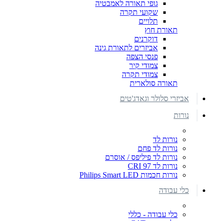
גופי תאורה לאמבטיה
שקועי תקרה
תלויים
תאורת חוץ
דוקרנים
אביזרים לתאורת גינה
פנסי הצפה
צמודי קיר
צמודי תקרה
תאורה סולארית
אביזרי סלולר וגאדג'טים
נורות
נורות לד
נורות לד פחם
נורות לד פיליפס / אוסרם
נורות לד CRI 97
נורות חכמות Philips Smart LED
כלי עבודה
כלי עבודה - כללי