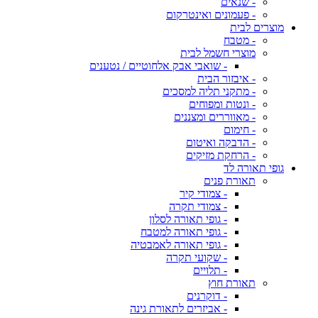
- שנאים
- פעמונים ואינטרקום
מוצרים לבית
- מטבח
מוצרי חשמל לבית
- שואבי אבק אלחוטיים / נטענים
- איבזור הבית
- מתקני תליה למסכים
- ונטות ומפוחים
- מאווררים ומצננים
- חימום
- הדבקה ואיטום
- הרחקת מזיקים
גופי תאורה לד
תאורת פנים
- צמודי קיר
- צמודי תקרה
- גופי תאורה לסלון
- גופי תאורה למטבח
- גופי תאורה לאמבטיה
- שקועי תקרה
- תלויים
תאורת חוץ
- דוקרנים
- אביזרים לתאורת גינה