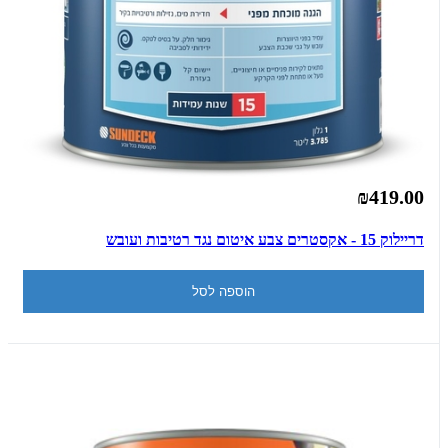
₪419.00
דריילוק 15 - אקסטרים צבע איטום נגד רטיבות ועובש
הוספה לסל