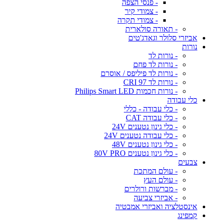
- פנסי הצפה
- צמודי קיר
- צמודי תקרה
- תאורה סולארית
אביזרי סלולר וגאדג'טים
נורות
- נורות לד
- נורות לד פחם
- נורות לד פיליפס / אוסרם
- נורות לד CRI 97
- נורות חכמות Philips Smart LED
כלי עבודה
- כלי עבודה - כללי
- כלי עבודה CAT
- כלי גינון נטענים 24V
- כלי עבודה נטענים 24V
- כלי גינון נטענים 48V
- כלי גינון נטענים 80V PRO
צבעים
- עולם המתכת
- עולם העץ
- מברשות ורולרים
- אביזרי צביעה
אינסטלציה ואביזרי אמבטיה
קמפינג