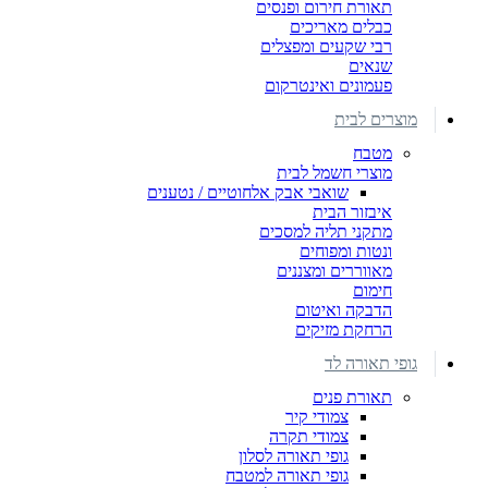
תאורת חירום ופנסים
כבלים מאריכים
רבי שקעים ומפצלים
שנאים
פעמונים ואינטרקום
מוצרים לבית
מטבח
מוצרי חשמל לבית
שואבי אבק אלחוטיים / נטענים
איבזור הבית
מתקני תליה למסכים
ונטות ומפוחים
מאווררים ומצננים
חימום
הדבקה ואיטום
הרחקת מזיקים
גופי תאורה לד
תאורת פנים
צמודי קיר
צמודי תקרה
גופי תאורה לסלון
גופי תאורה למטבח