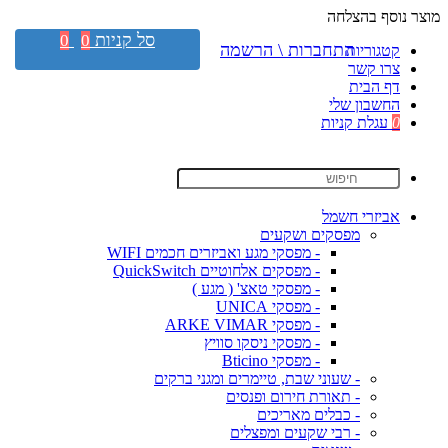
מוצר נוסף בהצלחה
סל קניות
0
0
התחברות \ הרשמה
קטגוריות
צרו קשר
דף הבית
החשבון שלי
0
עגלת קניות
אביזרי חשמל
מפסקים ושקעים
- מפסקי מגע ואביזרים חכמים WIFI
- מפסקים אלחוטיים QuickSwitch
- מפסקי טאצ' ( מגע )
- מפסקי UNICA
- מפסקי ARKE VIMAR
- מפסקי ניסקו סוויץ
- מפסקי Bticino
- שעוני שבת, טיימרים ומגני ברקים
- תאורת חירום ופנסים
- כבלים מאריכים
- רבי שקעים ומפצלים