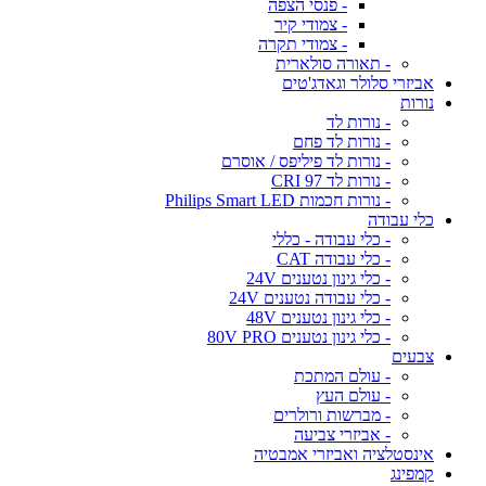
- פנסי הצפה
- צמודי קיר
- צמודי תקרה
- תאורה סולארית
אביזרי סלולר וגאדג'טים
נורות
- נורות לד
- נורות לד פחם
- נורות לד פיליפס / אוסרם
- נורות לד CRI 97
- נורות חכמות Philips Smart LED
כלי עבודה
- כלי עבודה - כללי
- כלי עבודה CAT
- כלי גינון נטענים 24V
- כלי עבודה נטענים 24V
- כלי גינון נטענים 48V
- כלי גינון נטענים 80V PRO
צבעים
- עולם המתכת
- עולם העץ
- מברשות ורולרים
- אביזרי צביעה
אינסטלציה ואביזרי אמבטיה
קמפינג