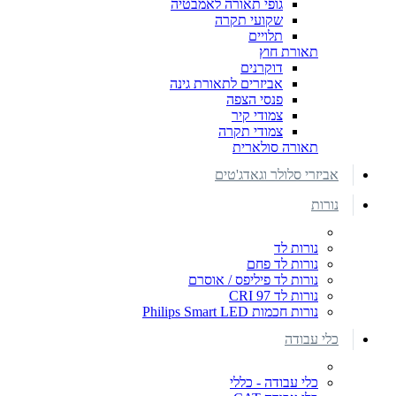
גופי תאורה לאמבטיה
שקועי תקרה
תלויים
תאורת חוץ
דוקרנים
אביזרים לתאורת גינה
פנסי הצפה
צמודי קיר
צמודי תקרה
תאורה סולארית
אביזרי סלולר וגאדג'טים
נורות
נורות לד
נורות לד פחם
נורות לד פיליפס / אוסרם
נורות לד CRI 97
נורות חכמות Philips Smart LED
כלי עבודה
כלי עבודה - כללי