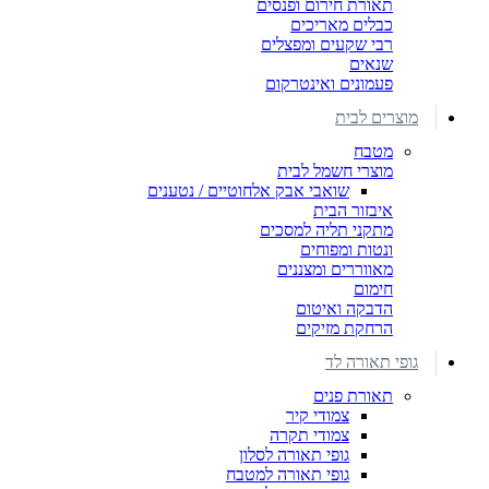
תאורת חירום ופנסים
כבלים מאריכים
רבי שקעים ומפצלים
שנאים
פעמונים ואינטרקום
מוצרים לבית
מטבח
מוצרי חשמל לבית
שואבי אבק אלחוטיים / נטענים
איבזור הבית
מתקני תליה למסכים
ונטות ומפוחים
מאווררים ומצננים
חימום
הדבקה ואיטום
הרחקת מזיקים
גופי תאורה לד
תאורת פנים
צמודי קיר
צמודי תקרה
גופי תאורה לסלון
גופי תאורה למטבח