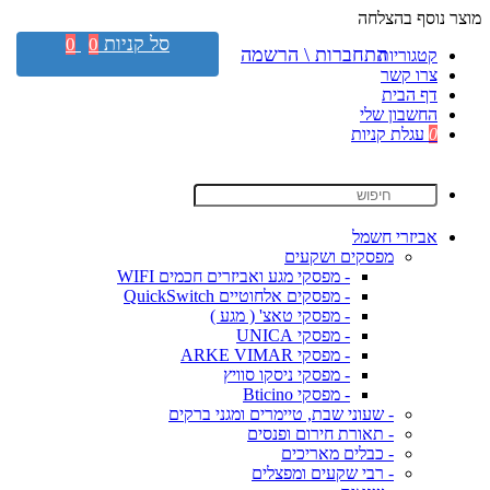
מוצר נוסף בהצלחה
סל קניות
0
0
התחברות \ הרשמה
קטגוריות
צרו קשר
דף הבית
החשבון שלי
0
עגלת קניות
אביזרי חשמל
מפסקים ושקעים
- מפסקי מגע ואביזרים חכמים WIFI
- מפסקים אלחוטיים QuickSwitch
- מפסקי טאצ' ( מגע )
- מפסקי UNICA
- מפסקי ARKE VIMAR
- מפסקי ניסקו סוויץ
- מפסקי Bticino
- שעוני שבת, טיימרים ומגני ברקים
- תאורת חירום ופנסים
- כבלים מאריכים
- רבי שקעים ומפצלים