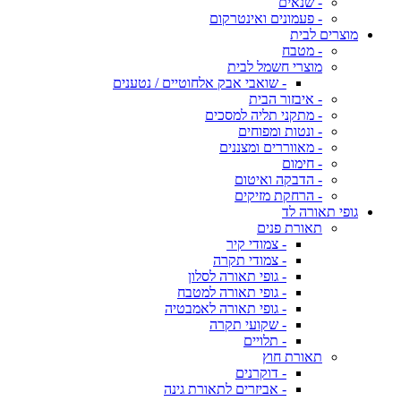
- שנאים
- פעמונים ואינטרקום
מוצרים לבית
- מטבח
מוצרי חשמל לבית
- שואבי אבק אלחוטיים / נטענים
- איבזור הבית
- מתקני תליה למסכים
- ונטות ומפוחים
- מאווררים ומצננים
- חימום
- הדבקה ואיטום
- הרחקת מזיקים
גופי תאורה לד
תאורת פנים
- צמודי קיר
- צמודי תקרה
- גופי תאורה לסלון
- גופי תאורה למטבח
- גופי תאורה לאמבטיה
- שקועי תקרה
- תלויים
תאורת חוץ
- דוקרנים
- אביזרים לתאורת גינה