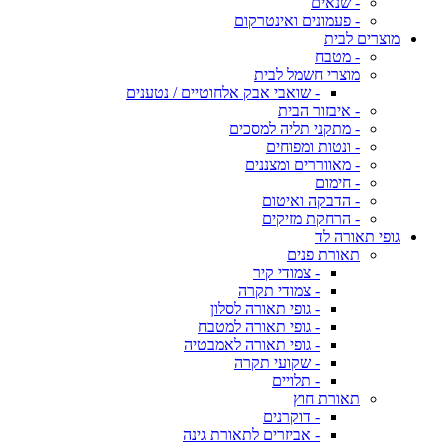
- שנאים
- פעמונים ואינטרקום
מוצרים לבית
- מטבח
מוצרי חשמל לבית
- שואבי אבק אלחוטיים / נטענים
- איבזור הבית
- מתקני תליה למסכים
- ונטות ומפוחים
- מאווררים ומצננים
- חימום
- הדבקה ואיטום
- הרחקת מזיקים
גופי תאורה לד
תאורת פנים
- צמודי קיר
- צמודי תקרה
- גופי תאורה לסלון
- גופי תאורה למטבח
- גופי תאורה לאמבטיה
- שקועי תקרה
- תלויים
תאורת חוץ
- דוקרנים
- אביזרים לתאורת גינה