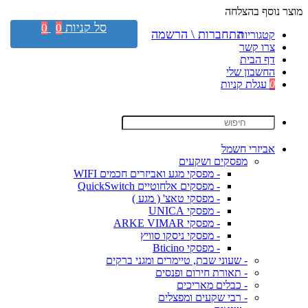
מוצר נוסף בהצלחה
סל קניות
0
0
התחברות \ הרשמה
קטגוריות
צרו קשר
דף הבית
החשבון שלי
0
עגלת קניות
אביזרי חשמל
מפסקים ושקעים
- מפסקי מגע ואביזרים חכמים WIFI
- מפסקים אלחוטיים QuickSwitch
- מפסקי טאצ' ( מגע )
- מפסקי UNICA
- מפסקי ARKE VIMAR
- מפסקי ניסקו סוויץ
- מפסקי Bticino
- שעוני שבת, טיימרים ומגני ברקים
- תאורת חירום ופנסים
- כבלים מאריכים
- רבי שקעים ומפצלים