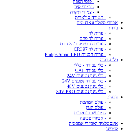
- פנסי הצפה
- צמודי קיר
- צמודי תקרה
- תאורה סולארית
אביזרי סלולר וגאדג'טים
נורות
- נורות לד
- נורות לד פחם
- נורות לד פיליפס / אוסרם
- נורות לד CRI 97
- נורות חכמות Philips Smart LED
כלי עבודה
- כלי עבודה - כללי
- כלי עבודה CAT
- כלי גינון נטענים 24V
- כלי עבודה נטענים 24V
- כלי גינון נטענים 48V
- כלי גינון נטענים 80V PRO
צבעים
- עולם המתכת
- עולם העץ
- מברשות ורולרים
- אביזרי צביעה
אינסטלציה ואביזרי אמבטיה
קמפינג