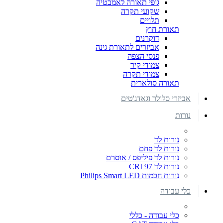
גופי תאורה לאמבטיה
שקועי תקרה
תלויים
תאורת חוץ
דוקרנים
אביזרים לתאורת גינה
פנסי הצפה
צמודי קיר
צמודי תקרה
תאורה סולארית
אביזרי סלולר וגאדג'טים
נורות
נורות לד
נורות לד פחם
נורות לד פיליפס / אוסרם
נורות לד CRI 97
נורות חכמות Philips Smart LED
כלי עבודה
כלי עבודה - כללי