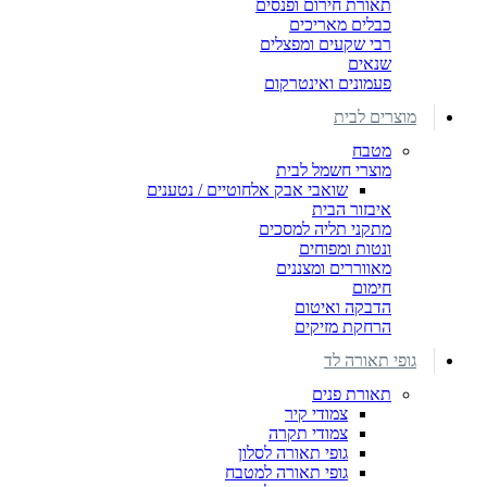
תאורת חירום ופנסים
כבלים מאריכים
רבי שקעים ומפצלים
שנאים
פעמונים ואינטרקום
מוצרים לבית
מטבח
מוצרי חשמל לבית
שואבי אבק אלחוטיים / נטענים
איבזור הבית
מתקני תליה למסכים
ונטות ומפוחים
מאווררים ומצננים
חימום
הדבקה ואיטום
הרחקת מזיקים
גופי תאורה לד
תאורת פנים
צמודי קיר
צמודי תקרה
גופי תאורה לסלון
גופי תאורה למטבח