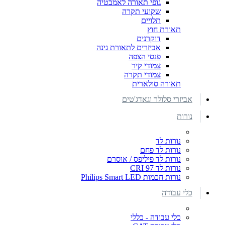
גופי תאורה לאמבטיה
שקועי תקרה
תלויים
תאורת חוץ
דוקרנים
אביזרים לתאורת גינה
פנסי הצפה
צמודי קיר
צמודי תקרה
תאורה סולארית
אביזרי סלולר וגאדג'טים
נורות
נורות לד
נורות לד פחם
נורות לד פיליפס / אוסרם
נורות לד CRI 97
נורות חכמות Philips Smart LED
כלי עבודה
כלי עבודה - כללי