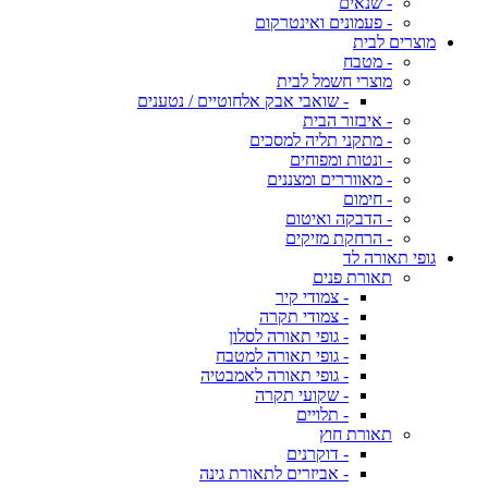
- שנאים
- פעמונים ואינטרקום
מוצרים לבית
- מטבח
מוצרי חשמל לבית
- שואבי אבק אלחוטיים / נטענים
- איבזור הבית
- מתקני תליה למסכים
- ונטות ומפוחים
- מאווררים ומצננים
- חימום
- הדבקה ואיטום
- הרחקת מזיקים
גופי תאורה לד
תאורת פנים
- צמודי קיר
- צמודי תקרה
- גופי תאורה לסלון
- גופי תאורה למטבח
- גופי תאורה לאמבטיה
- שקועי תקרה
- תלויים
תאורת חוץ
- דוקרנים
- אביזרים לתאורת גינה