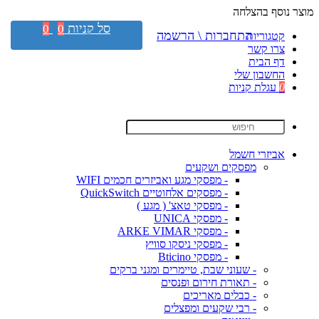
מוצר נוסף בהצלחה
סל קניות
0
0
התחברות \ הרשמה
קטגוריות
צרו קשר
דף הבית
החשבון שלי
0
עגלת קניות
אביזרי חשמל
מפסקים ושקעים
- מפסקי מגע ואביזרים חכמים WIFI
- מפסקים אלחוטיים QuickSwitch
- מפסקי טאצ' ( מגע )
- מפסקי UNICA
- מפסקי ARKE VIMAR
- מפסקי ניסקו סוויץ
- מפסקי Bticino
- שעוני שבת, טיימרים ומגני ברקים
- תאורת חירום ופנסים
- כבלים מאריכים
- רבי שקעים ומפצלים