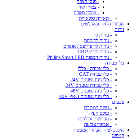
- פנסי הצפה
- צמודי קיר
- צמודי תקרה
- תאורה סולארית
אביזרי סלולר וגאדג'טים
נורות
- נורות לד
- נורות לד פחם
- נורות לד פיליפס / אוסרם
- נורות לד CRI 97
- נורות חכמות Philips Smart LED
כלי עבודה
- כלי עבודה - כללי
- כלי עבודה CAT
- כלי גינון נטענים 24V
- כלי עבודה נטענים 24V
- כלי גינון נטענים 48V
- כלי גינון נטענים 80V PRO
צבעים
- עולם המתכת
- עולם העץ
- מברשות ורולרים
- אביזרי צביעה
אינסטלציה ואביזרי אמבטיה
קמפינג