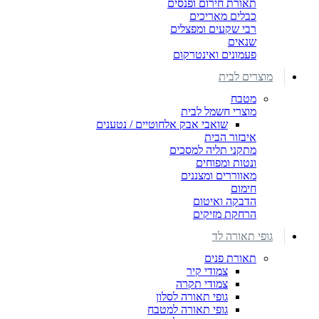
תאורת חירום ופנסים
כבלים מאריכים
רבי שקעים ומפצלים
שנאים
פעמונים ואינטרקום
מוצרים לבית
מטבח
מוצרי חשמל לבית
שואבי אבק אלחוטיים / נטענים
איבזור הבית
מתקני תליה למסכים
ונטות ומפוחים
מאווררים ומצננים
חימום
הדבקה ואיטום
הרחקת מזיקים
גופי תאורה לד
תאורת פנים
צמודי קיר
צמודי תקרה
גופי תאורה לסלון
גופי תאורה למטבח