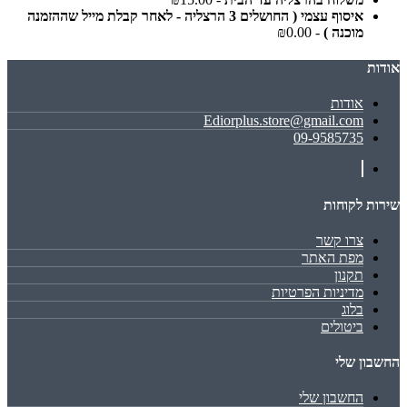
איסוף עצמי ( החושלים 3 הרצליה - לאחר קבלת מייל שההזמנה
מוכנה )
- ₪0.00
אודות
אודות
Ediorplus.store@gmail.com
09-9585735
שירות לקוחות
צרו קשר
מפת האתר
תקנון
מדיניות הפרטיות
בלוג
ביטולים
החשבון שלי
החשבון שלי