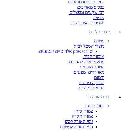
תאורת חירום ופנסים
כבלים מאריכים
רבי שקעים ומפצלים
שנאים
פעמונים ואינטרקום
מוצרים לבית
מטבח
מוצרי חשמל לבית
שואבי אבק אלחוטיים / נטענים
איבזור הבית
מתקני תליה למסכים
ונטות ומפוחים
מאווררים ומצננים
חימום
הדבקה ואיטום
הרחקת מזיקים
גופי תאורה לד
תאורת פנים
צמודי קיר
צמודי תקרה
גופי תאורה לסלון
גופי תאורה למטבח