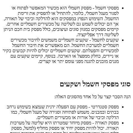
מפסקי חשמל - מפסק חשמלי הוא מכשיר המאפשר לפתוח או
לסגור מעגל חשמלי, כלומר, להתחיל או להפסיק את זרימת
החשמל. השימוש הנפוץ במפסקים הוא להדלקה וכיבוי של תאורה,
אך הם יכולים לשמש גם לשליטה על מכשירים חשמליים אחרים.
קיימים מפסקים במגוון סוגים ועיצובים, כולל מפסק בית חכם הניתן
לשליטה דרך אפליקציה.
שקעים לחשמל - שקעים חשמליים משמשים לחיבור מכשירים
חשמליים למערכת החשמל. הם מאפשרים את חיבור החשמל
למכשירים והפעלתם. שקעים חשמליים יכולים להיות קבועים בקיר
או ניידים, כחלק ממפצל או הארכה. בנוסף, קיימים שקעים עם
מגנים מובנים להגנה מפני עומס יתר או קצרים.
סוגי מפסקי חשמל ושקעים
הנה הסבר קצר על כל אחד מהסוגים האלה:
מפסק סטנדרטי - מפסק עם הפעלה ידנית שנמצא בשימוש נרחב
בבתים ובמבנים. משמש לפתיחה וסגירה של מעגל חשמלי, כמו
הדלקה וכיבוי של אורות או מכשירים חשמליים.
מפסק תאורה - מפסק מיוחד שמטרתו היא שליטה על מערכות
תאורה. יכול להיות מפסק יחיד או מפסק מחליף (למשל, מפסק