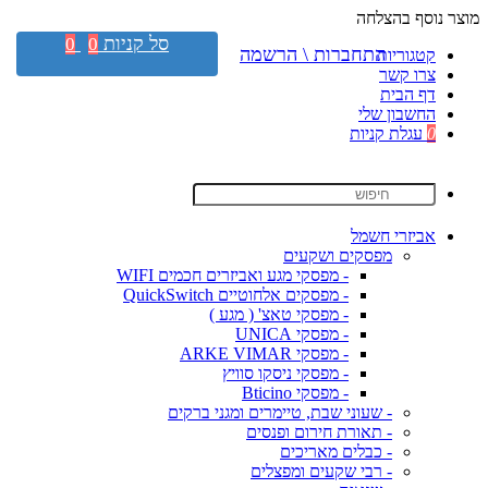
מוצר נוסף בהצלחה
סל קניות
0
0
התחברות \ הרשמה
קטגוריות
צרו קשר
דף הבית
החשבון שלי
0
עגלת קניות
אביזרי חשמל
מפסקים ושקעים
- מפסקי מגע ואביזרים חכמים WIFI
- מפסקים אלחוטיים QuickSwitch
- מפסקי טאצ' ( מגע )
- מפסקי UNICA
- מפסקי ARKE VIMAR
- מפסקי ניסקו סוויץ
- מפסקי Bticino
- שעוני שבת, טיימרים ומגני ברקים
- תאורת חירום ופנסים
- כבלים מאריכים
- רבי שקעים ומפצלים