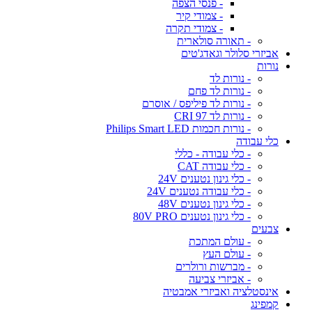
- פנסי הצפה
- צמודי קיר
- צמודי תקרה
- תאורה סולארית
אביזרי סלולר וגאדג'טים
נורות
- נורות לד
- נורות לד פחם
- נורות לד פיליפס / אוסרם
- נורות לד CRI 97
- נורות חכמות Philips Smart LED
כלי עבודה
- כלי עבודה - כללי
- כלי עבודה CAT
- כלי גינון נטענים 24V
- כלי עבודה נטענים 24V
- כלי גינון נטענים 48V
- כלי גינון נטענים 80V PRO
צבעים
- עולם המתכת
- עולם העץ
- מברשות ורולרים
- אביזרי צביעה
אינסטלציה ואביזרי אמבטיה
קמפינג