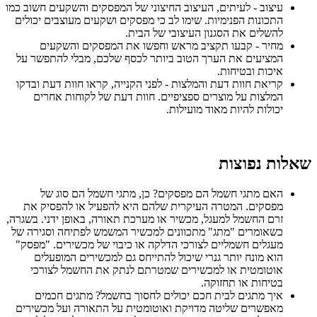
עיצוב - לעיתים, העיצוב החיצוני של המפסקים והשקעים חשוב כמו
התכונות הפנימיות. שימו לב כי מפסקים ושקעים מעוצבים יכולים
להשלים את הסגנון העיצובי של הבית.
מחיר - קבעו תקציב מראש וחפשו את המפסקים והשקעים
המציעים את הערך הטוב ביותר לכסף שלכם, מבלי להתפשר על
איכות ובטיחות.
קריאת חוות דעת והמלצות - לפני הקנייה, קראו חוות דעת ובדקו
המלצות על מוצרים ספציפיים. חוות דעת של לקוחות אחרים
יכולות להיות מאוד מועילות.
שאלות נפוצות
האם מתגי חשמל הם מפסקים? כן, מתגי חשמל הם סוג של
מפסקים. המטרה העיקרית שלהם היא להפעיל או להפסיק את
זרם החשמל למעגל, מכשיר או מערכת תאורה, באופן ידני. בשגרה,
כשאומרים "מתג" מתכוונים למכשיר המשמש לפתיחה וסגירה של
מעגלים חשמליים לצורכי הדלקה או כיבוי של מכשירים. "מפסק"
הוא מונח יותר גנרי שיכול להתייחס גם למכשירים המופעלים
אוטומטית או למכשירים שמטרתם לנתק את החשמל לצורכי
בטיחות או תחזוקה.
איך מתגים לבית חכם יכולים לחסוך בחשמל? מתגים חכמים
מאפשרים שליטה מדויקת ואוטומטית על התאורה ועל מכשירים