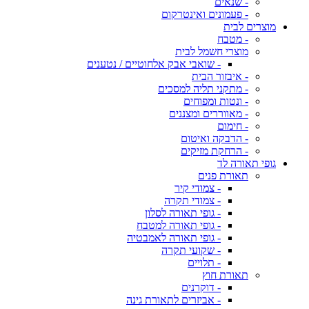
- שנאים
- פעמונים ואינטרקום
מוצרים לבית
- מטבח
מוצרי חשמל לבית
- שואבי אבק אלחוטיים / נטענים
- איבזור הבית
- מתקני תליה למסכים
- ונטות ומפוחים
- מאווררים ומצננים
- חימום
- הדבקה ואיטום
- הרחקת מזיקים
גופי תאורה לד
תאורת פנים
- צמודי קיר
- צמודי תקרה
- גופי תאורה לסלון
- גופי תאורה למטבח
- גופי תאורה לאמבטיה
- שקועי תקרה
- תלויים
תאורת חוץ
- דוקרנים
- אביזרים לתאורת גינה