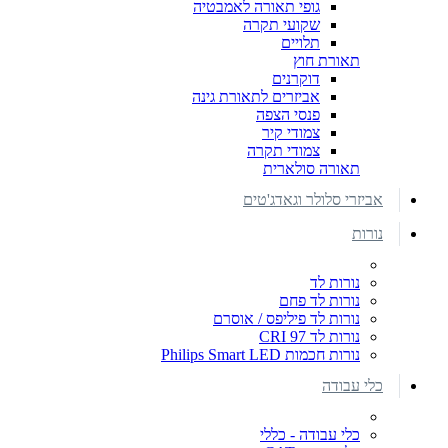
גופי תאורה לאמבטיה
שקועי תקרה
תלויים
תאורת חוץ
דוקרנים
אביזרים לתאורת גינה
פנסי הצפה
צמודי קיר
צמודי תקרה
תאורה סולארית
אביזרי סלולר וגאדג'טים
נורות
נורות לד
נורות לד פחם
נורות לד פיליפס / אוסרם
נורות לד CRI 97
נורות חכמות Philips Smart LED
כלי עבודה
כלי עבודה - כללי