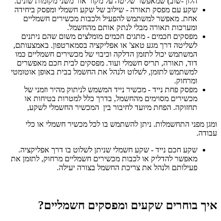
הלוך-שוב) שמאפשר שליטה על מקור אור משני מקומות שונים.
שקע עם מפסק תאורה - שילוב של שקע חשמלי ומפסק ביחידה
אחת. מאפשר למשתמש להפעיל ולכבות מכשירים חשמליים
ומערכות תאורה מבלי לנתק אותם מהחשמל.
מפסקים חכמים - מתגים חכמים מומלצים משום שהם ניתנים
לשליטה דרך מגע טאצ' או אפליקציה בסמארטפון. באמצעותם,
המשתמש יכול לתזמן הדלקה וכיבוי של מכשירים חשמליים כמו
דוד, תאורה, תריס חשמלי ועוד. מפסקים לבית חכם מאפשרים
למשתמש לתזמן, לשלוט ולנהל את החשמל בבית באופן אוטומטי
ומרחוק.
מפסק פחת נייד - מכשיר נייד המשמש לניתוק מהיר וזמני של
מכשירים מסוימים מהחשמל, בדרך כלל למטרות בטיחות או
תחזוקה. הפחת מיועד לחיבור בין המכשיר החשמלי לשקע,
ומגן מפני התחשמלות. ניתן להשתמש בו לכל מכשיר חשמלי או כלי
עבודה.
שקע חכם נייד - שקע חשמלי שניתן לשלוט בו דרך אפליקציה.
מאפשר להדליק או לכבות מכשירים חשמליים מרחוק, לתזמן את
פעילותם ולנהל את צריכת החשמל בצורה יעילה.
איך בוחרים שקעים ומפסקים חשמליים?