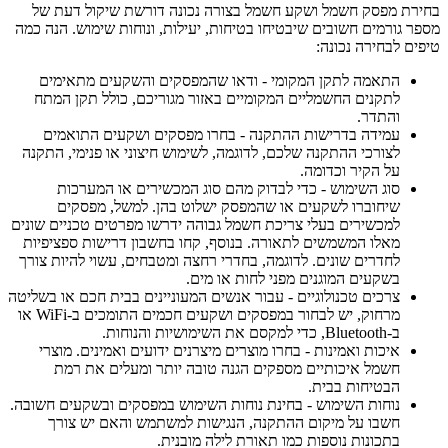
בחירת מפסק חשמל ושקע חשמל בצורה נכונה דורשת שיקול דעת של
מספר גורמים חשובים שיבטיחו בטיחות, יעילות, ונוחות שימוש. הנה כמה
טיפים לבחירה נכונה:
התאמה לתקן המקומי - ודאו שהמפסקים והשקעים מתאימים
לתקנים החשמליים המקומיים באזור מגוריכם, כולל תקן המתח
והתדר.
עמידה בדרישות ההתקנה - בחרו מפסקים ושקעים התואמים
לצורכי ההתקנה שלכם, לדוגמה, לשימוש חיצוני או פנימי, התקנה
על הקיר וכדומה.
סוג השימוש - כדי לבדוק מהם סוג המכשירים או המערכות
שיחוברו לשקעים או שהמפסק ישלוט בהן. למשל, מפסקים
למכשירים בעלי צריכת חשמל גבוהה ידרשו מפרטים טכניים שונים
מאלו המשמשים לתאורה. בנוסף, קחו בחשבון דרישות ספציפיות
לחדרים שונים. לדוגמה, בחדרי רחצה ומטבחים, עשוי להיות צורך
בשקעים המוגנים מפני לחות או מים.
צרכים טכנולוגיים - עבור אנשים המעוניינים בבית חכם או בשליטה
מרחוק, יש לבחור במפסקים ושקעים חכמים התומכים ב-WiFi או
ב-Bluetooth, כדי למקסם את השימושיות והנוחות.
איכות ואמינות - בחרו מוצרים מיצרנים ידועים ואמינים. מוצרי
חשמל איכותיים מספקים הגנה טובה יותר ומעלים את רמת
הבטיחות בבית.
נוחות השימוש - בחינת נוחות השימוש במפסקים ובשקעים חשובה.
חשבו על מיקום ההתקנה, הנגישות למשתמש והאם יש צורך
בתכונות נוספות כמו תאורת לילה מובנית.