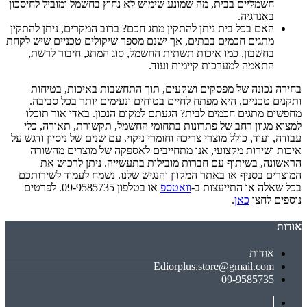
חשמליים בבית, מה שמונע שימוש לא נחוץ בחשמל ומוביל לחיסכון
באנרגיה.
האם בכל בית ניתן להתקין מתג חכם? ברוב המקרים, ניתן להתקין
מתגים חכמים בבתים, אך ישנם מספר שיקולים טכניים שיש לקחת
בחשבון, כמו איכות תשתית החשמל, סוג המתג, חיבור לרשת,
התאמה למערכות קיימות ועוד.
בחירה נכונה של מפסקים ושקעים, תוך התחשבות באיכות, בטיחות
ותקנים טכניים, היא מפתח לחיים בטוחים ונעימים יותר בכל סביבה.
מחפשים מתגים חכמים לבית? הגעתם למקום הנכון. באדי אור תוכלו
למצוא מגוון רחב של פתרונות בתחומי החשמל, תקשורת, תאורה, כלי
עבודה, ועוד, כולל מוצרי צריכה וחומרי ניקוי. עם שנים של ניסיון ודגש על
איכות ושירות מקצועי, אנו מתחייבים לאספקה של מוצרים מהשורה
הראשונה, בשיתוף עם חברות מובילות בתעשייה. ניתן לרכוש את
המוצרים בסניף או באתר המקוון והנגיש שלנו. נשמח לעמוד לשירותכם
בכל שאלה או התייעצות ב-
וואטספ
או בטלפון 09-9585735. לפרטים
נוספים לחצו
כאן
.
אודות
אודות
Ediorplus.store@gmail.com
09-9585735