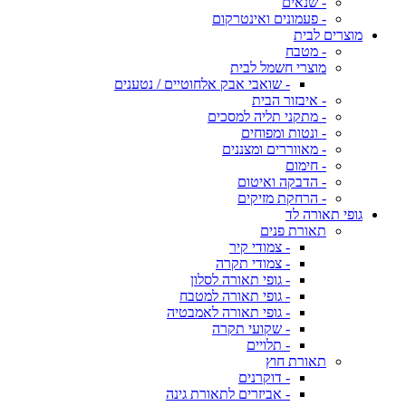
- שנאים
- פעמונים ואינטרקום
מוצרים לבית
- מטבח
מוצרי חשמל לבית
- שואבי אבק אלחוטיים / נטענים
- איבזור הבית
- מתקני תליה למסכים
- ונטות ומפוחים
- מאווררים ומצננים
- חימום
- הדבקה ואיטום
- הרחקת מזיקים
גופי תאורה לד
תאורת פנים
- צמודי קיר
- צמודי תקרה
- גופי תאורה לסלון
- גופי תאורה למטבח
- גופי תאורה לאמבטיה
- שקועי תקרה
- תלויים
תאורת חוץ
- דוקרנים
- אביזרים לתאורת גינה