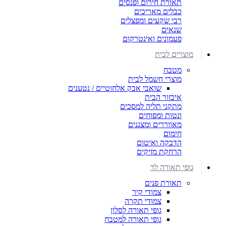
תאורת חירום ופנסים
כבלים מאריכים
רבי שקעים ומפצלים
שנאים
פעמונים ואינטרקום
מוצרים לבית
מטבח
מוצרי חשמל לבית
שואבי אבק אלחוטיים / נטענים
איבזור הבית
מתקני תליה למסכים
ונטות ומפוחים
מאווררים ומצננים
חימום
הדבקה ואיטום
הרחקת מזיקים
גופי תאורה לד
תאורת פנים
צמודי קיר
צמודי תקרה
גופי תאורה לסלון
גופי תאורה למטבח