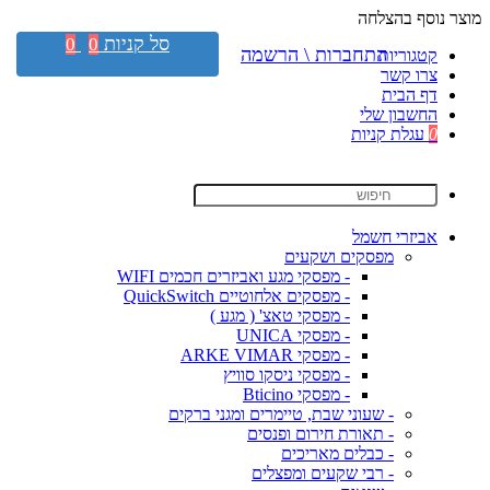
מוצר נוסף בהצלחה
סל קניות
0
0
התחברות \ הרשמה
קטגוריות
צרו קשר
דף הבית
החשבון שלי
0
עגלת קניות
אביזרי חשמל
מפסקים ושקעים
- מפסקי מגע ואביזרים חכמים WIFI
- מפסקים אלחוטיים QuickSwitch
- מפסקי טאצ' ( מגע )
- מפסקי UNICA
- מפסקי ARKE VIMAR
- מפסקי ניסקו סוויץ
- מפסקי Bticino
- שעוני שבת, טיימרים ומגני ברקים
- תאורת חירום ופנסים
- כבלים מאריכים
- רבי שקעים ומפצלים