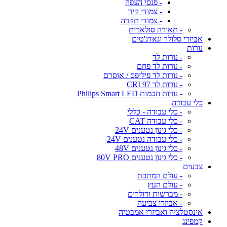
- פנסי הצפה
- צמודי קיר
- צמודי תקרה
- תאורה סולארית
אביזרי סלולר וגאדג'טים
נורות
- נורות לד
- נורות לד פחם
- נורות לד פיליפס / אוסרם
- נורות לד CRI 97
- נורות חכמות Philips Smart LED
כלי עבודה
- כלי עבודה - כללי
- כלי עבודה CAT
- כלי גינון נטענים 24V
- כלי עבודה נטענים 24V
- כלי גינון נטענים 48V
- כלי גינון נטענים 80V PRO
צבעים
- עולם המתכת
- עולם העץ
- מברשות ורולרים
- אביזרי צביעה
אינסטלציה ואביזרי אמבטיה
קמפינג