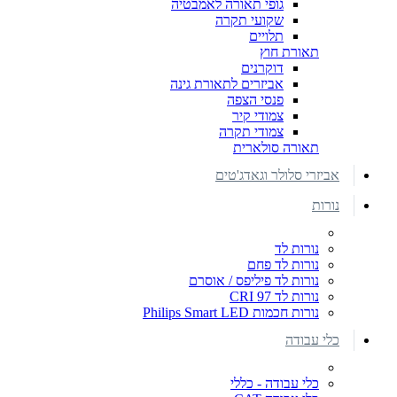
גופי תאורה לאמבטיה
שקועי תקרה
תלויים
תאורת חוץ
דוקרנים
אביזרים לתאורת גינה
פנסי הצפה
צמודי קיר
צמודי תקרה
תאורה סולארית
אביזרי סלולר וגאדג'טים
נורות
נורות לד
נורות לד פחם
נורות לד פיליפס / אוסרם
נורות לד CRI 97
נורות חכמות Philips Smart LED
כלי עבודה
כלי עבודה - כללי