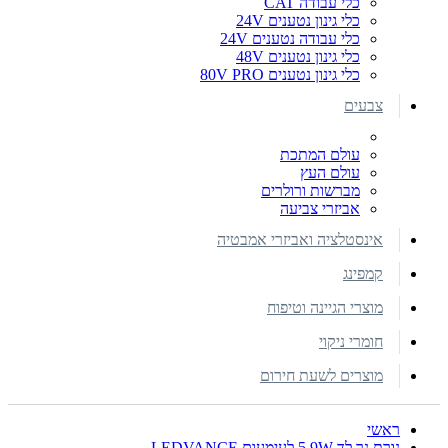
כלי עבודה CAT
כלי גינון נטענים 24V
כלי עבודה נטענים 24V
כלי גינון נטענים 48V
כלי גינון נטענים 80V PRO
צבעים
עולם המתכת
עולם העץ
מברשות ורולרים
אביזרי צביעה
אינסטלציה ואביזרי אמבטיה
קמפינג
מוצרי הגיינה וטיפוח
חומרי ניקוי
מוצרים לשעת חירום
ראשי
נורת נר לד 5.9W לעימעום LEDVANCE