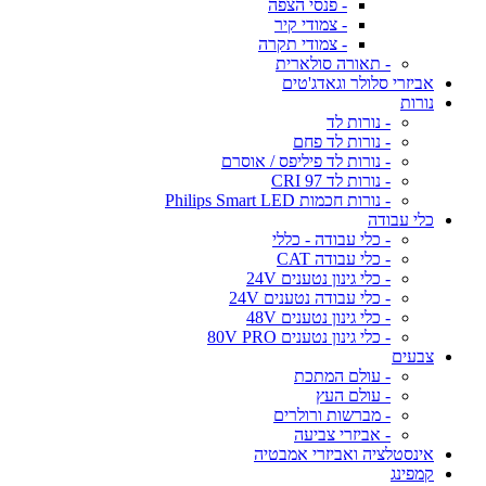
- פנסי הצפה
- צמודי קיר
- צמודי תקרה
- תאורה סולארית
אביזרי סלולר וגאדג'טים
נורות
- נורות לד
- נורות לד פחם
- נורות לד פיליפס / אוסרם
- נורות לד CRI 97
- נורות חכמות Philips Smart LED
כלי עבודה
- כלי עבודה - כללי
- כלי עבודה CAT
- כלי גינון נטענים 24V
- כלי עבודה נטענים 24V
- כלי גינון נטענים 48V
- כלי גינון נטענים 80V PRO
צבעים
- עולם המתכת
- עולם העץ
- מברשות ורולרים
- אביזרי צביעה
אינסטלציה ואביזרי אמבטיה
קמפינג