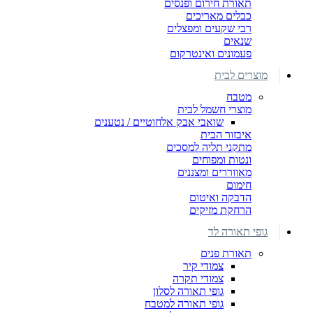
תאורת חירום ופנסים
כבלים מאריכים
רבי שקעים ומפצלים
שנאים
פעמונים ואינטרקום
מוצרים לבית
מטבח
מוצרי חשמל לבית
שואבי אבק אלחוטיים / נטענים
איבזור הבית
מתקני תליה למסכים
ונטות ומפוחים
מאווררים ומצננים
חימום
הדבקה ואיטום
הרחקת מזיקים
גופי תאורה לד
תאורת פנים
צמודי קיר
צמודי תקרה
גופי תאורה לסלון
גופי תאורה למטבח