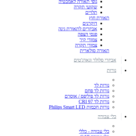
גופי תאורה לאמבטיה
שקועי תקרה
תלויים
תאורת חוץ
דוקרנים
אביזרים לתאורת גינה
פנסי הצפה
צמודי קיר
צמודי תקרה
תאורה סולארית
אביזרי סלולר וגאדג'טים
נורות
נורות לד
נורות לד פחם
נורות לד פיליפס / אוסרם
נורות לד CRI 97
נורות חכמות Philips Smart LED
כלי עבודה
כלי עבודה - כללי