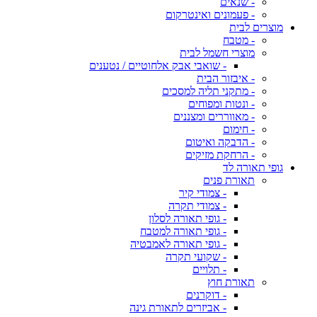
- שנאים
- פעמונים ואינטרקום
מוצרים לבית
- מטבח
מוצרי חשמל לבית
- שואבי אבק אלחוטיים / נטענים
- איבזור הבית
- מתקני תליה למסכים
- ונטות ומפוחים
- מאווררים ומצננים
- חימום
- הדבקה ואיטום
- הרחקת מזיקים
גופי תאורה לד
תאורת פנים
- צמודי קיר
- צמודי תקרה
- גופי תאורה לסלון
- גופי תאורה למטבח
- גופי תאורה לאמבטיה
- שקועי תקרה
- תלויים
תאורת חוץ
- דוקרנים
- אביזרים לתאורת גינה