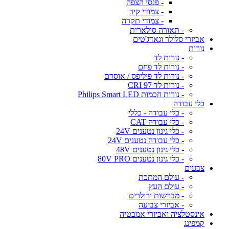
- פנסי הצפה
- צמודי קיר
- צמודי תקרה
- תאורה סולארית
אביזרי סלולר וגאדג'טים
נורות
- נורות לד
- נורות לד פחם
- נורות לד פיליפס / אוסרם
- נורות לד CRI 97
- נורות חכמות Philips Smart LED
כלי עבודה
- כלי עבודה - כללי
- כלי עבודה CAT
- כלי גינון נטענים 24V
- כלי עבודה נטענים 24V
- כלי גינון נטענים 48V
- כלי גינון נטענים 80V PRO
צבעים
- עולם המתכת
- עולם העץ
- מברשות ורולרים
- אביזרי צביעה
אינסטלציה ואביזרי אמבטיה
קמפינג