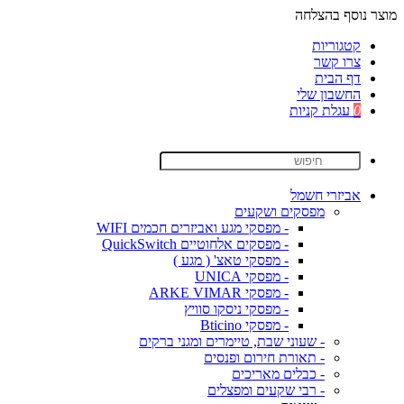
מוצר נוסף בהצלחה
קטגוריות
צרו קשר
דף הבית
החשבון שלי
0
עגלת קניות
אביזרי חשמל
מפסקים ושקעים
- מפסקי מגע ואביזרים חכמים WIFI
- מפסקים אלחוטיים QuickSwitch
- מפסקי טאצ' ( מגע )
- מפסקי UNICA
- מפסקי ARKE VIMAR
- מפסקי ניסקו סוויץ
- מפסקי Bticino
- שעוני שבת, טיימרים ומגני ברקים
- תאורת חירום ופנסים
- כבלים מאריכים
- רבי שקעים ומפצלים