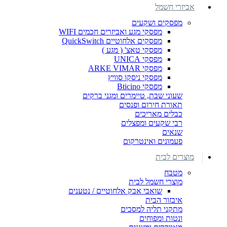
אביזרי חשמל
מפסקים ושקעים
מפסקי מגע ואביזרים חכמים WIFI
מפסקים אלחוטיים QuickSwitch
מפסקי טאצ' ( מגע )
מפסקי UNICA
מפסקי ARKE VIMAR
מפסקי ניסקו סוויץ
מפסקי Bticino
שעוני שבת, טיימרים ומגני ברקים
תאורת חירום ופנסים
כבלים מאריכים
רבי שקעים ומפצלים
שנאים
פעמונים ואינטרקום
מוצרים לבית
מטבח
מוצרי חשמל לבית
שואבי אבק אלחוטיים / נטענים
איבזור הבית
מתקני תליה למסכים
ונטות ומפוחים