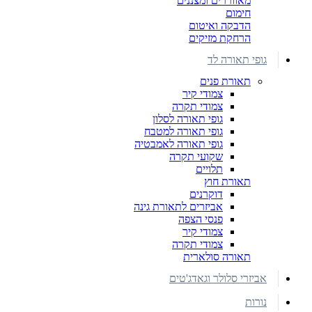
מאווררים ומצננים
חימום
הדבקה ואיטום
הרחקת מזיקים
גופי תאורה לד
תאורת פנים
צמודי קיר
צמודי תקרה
גופי תאורה לסלון
גופי תאורה למטבח
גופי תאורה לאמבטיה
שקועי תקרה
תלויים
תאורת חוץ
דוקרנים
אביזרים לתאורת גינה
פנסי הצפה
צמודי קיר
צמודי תקרה
תאורה סולארית
אביזרי סלולר וגאדג'טים
נורות