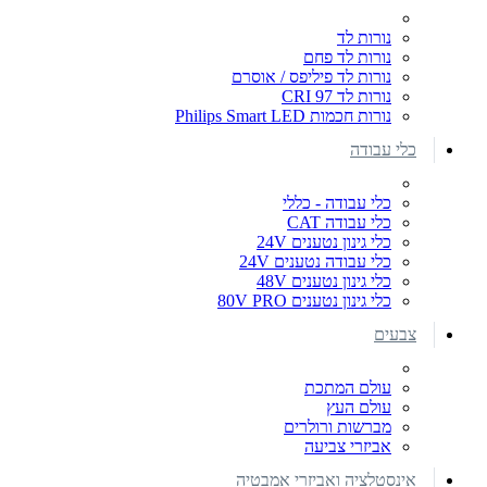
נורות לד
נורות לד פחם
נורות לד פיליפס / אוסרם
נורות לד CRI 97
נורות חכמות Philips Smart LED
כלי עבודה
כלי עבודה - כללי
כלי עבודה CAT
כלי גינון נטענים 24V
כלי עבודה נטענים 24V
כלי גינון נטענים 48V
כלי גינון נטענים 80V PRO
צבעים
עולם המתכת
עולם העץ
מברשות ורולרים
אביזרי צביעה
אינסטלציה ואביזרי אמבטיה