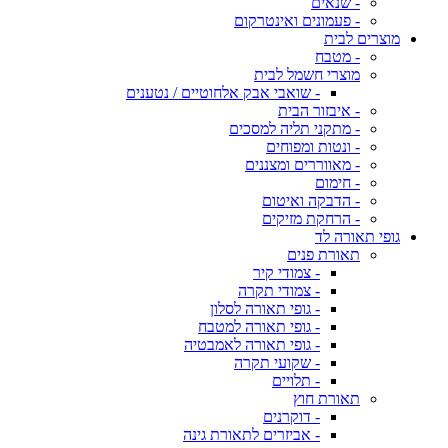
- שנאים
- פעמונים ואינטרקום
מוצרים לבית
- מטבח
מוצרי חשמל לבית
- שואבי אבק אלחוטיים / נטענים
- איבזור הבית
- מתקני תליה למסכים
- ונטות ומפוחים
- מאווררים ומצננים
- חימום
- הדבקה ואיטום
- הרחקת מזיקים
גופי תאורה לד
תאורת פנים
- צמודי קיר
- צמודי תקרה
- גופי תאורה לסלון
- גופי תאורה למטבח
- גופי תאורה לאמבטיה
- שקועי תקרה
- תלויים
תאורת חוץ
- דוקרנים
- אביזרים לתאורת גינה