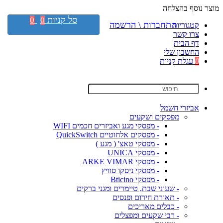
מוצר נוסף בהצלחה
סל קניות
0
0
התחברות \ הרשמה
קטגוריות
צרו קשר
דף הבית
החשבון שלי
0
עגלת קניות
אביזרי חשמל
מפסקים ושקעים
- מפסקי מגע ואביזרים חכמים WIFI
- מפסקים אלחוטיים QuickSwitch
- מפסקי טאצ' ( מגע )
- מפסקי UNICA
- מפסקי ARKE VIMAR
- מפסקי ניסקו סוויץ
- מפסקי Bticino
- שעוני שבת, טיימרים ומגני ברקים
- תאורת חירום ופנסים
- כבלים מאריכים
- רבי שקעים ומפצלים