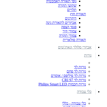
גופי תאורה לאמבטיה
שקועי תקרה
תלויים
תאורת חוץ
דוקרנים
אביזרים לתאורת גינה
פנסי הצפה
צמודי קיר
צמודי תקרה
תאורה סולארית
אביזרי סלולר וגאדג'טים
נורות
נורות לד
נורות לד פחם
נורות לד פיליפס / אוסרם
נורות לד CRI 97
נורות חכמות Philips Smart LED
כלי עבודה
כלי עבודה - כללי