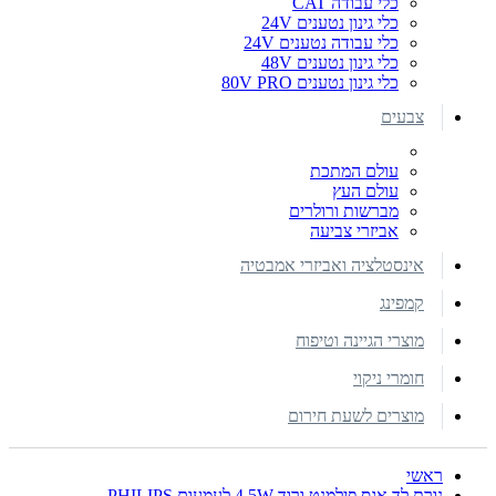
כלי עבודה CAT
כלי גינון נטענים 24V
כלי עבודה נטענים 24V
כלי גינון נטענים 48V
כלי גינון נטענים 80V PRO
צבעים
עולם המתכת
עולם העץ
מברשות ורולרים
אביזרי צביעה
אינסטלציה ואביזרי אמבטיה
קמפינג
מוצרי הגיינה וטיפוח
חומרי ניקוי
מוצרים לשעת חירום
ראשי
נורת לד אגס פילמנט ורוד 4.5W לעמעום PHILIPS