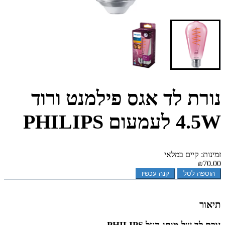
נורת לד אגס פילמנט ורוד
4.5W לעמעום PHILIPS
זמינות: קיים במלאי
₪70.00
הוספה לסל
קנה עכשיו
תיאור
נורת לד של מותג העל PHILIPS