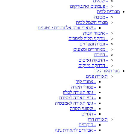
- שנאים
- פעמונים ואינטרקום
מוצרים לבית
- מטבח
מוצרי חשמל לבית
- שואבי אבק אלחוטיים / נטענים
- איבזור הבית
- מתקני תליה למסכים
- ונטות ומפוחים
- מאווררים ומצננים
- חימום
- הדבקה ואיטום
- הרחקת מזיקים
גופי תאורה לד
תאורת פנים
- צמודי קיר
- צמודי תקרה
- גופי תאורה לסלון
- גופי תאורה למטבח
- גופי תאורה לאמבטיה
- שקועי תקרה
- תלויים
תאורת חוץ
- דוקרנים
- אביזרים לתאורת גינה