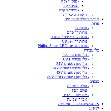
- פנסי הצפה
- צמודי קיר
- צמודי תקרה
- תאורה סולארית
אביזרי סלולר וגאדג'טים
נורות
- נורות לד
- נורות לד פחם
- נורות לד פיליפס / אוסרם
- נורות לד CRI 97
- נורות חכמות Philips Smart LED
כלי עבודה
- כלי עבודה - כללי
- כלי עבודה CAT
- כלי גינון נטענים 24V
- כלי עבודה נטענים 24V
- כלי גינון נטענים 48V
- כלי גינון נטענים 80V PRO
צבעים
- עולם המתכת
- עולם העץ
- מברשות ורולרים
- אביזרי צביעה
אינסטלציה ואביזרי אמבטיה
קמפינג