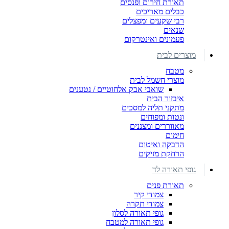
תאורת חירום ופנסים
כבלים מאריכים
רבי שקעים ומפצלים
שנאים
פעמונים ואינטרקום
מוצרים לבית
מטבח
מוצרי חשמל לבית
שואבי אבק אלחוטיים / נטענים
איבזור הבית
מתקני תליה למסכים
ונטות ומפוחים
מאווררים ומצננים
חימום
הדבקה ואיטום
הרחקת מזיקים
גופי תאורה לד
תאורת פנים
צמודי קיר
צמודי תקרה
גופי תאורה לסלון
גופי תאורה למטבח