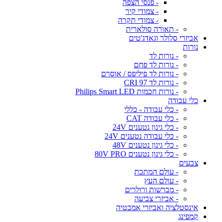
- פנסי הצפה
- צמודי קיר
- צמודי תקרה
- תאורה סולארית
אביזרי סלולר וגאדג'טים
נורות
- נורות לד
- נורות לד פחם
- נורות לד פיליפס / אוסרם
- נורות לד CRI 97
- נורות חכמות Philips Smart LED
כלי עבודה
- כלי עבודה - כללי
- כלי עבודה CAT
- כלי גינון נטענים 24V
- כלי עבודה נטענים 24V
- כלי גינון נטענים 48V
- כלי גינון נטענים 80V PRO
צבעים
- עולם המתכת
- עולם העץ
- מברשות ורולרים
- אביזרי צביעה
אינסטלציה ואביזרי אמבטיה
קמפינג