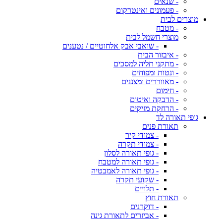
- שנאים
- פעמונים ואינטרקום
מוצרים לבית
- מטבח
מוצרי חשמל לבית
- שואבי אבק אלחוטיים / נטענים
- איבזור הבית
- מתקני תליה למסכים
- ונטות ומפוחים
- מאווררים ומצננים
- חימום
- הדבקה ואיטום
- הרחקת מזיקים
גופי תאורה לד
תאורת פנים
- צמודי קיר
- צמודי תקרה
- גופי תאורה לסלון
- גופי תאורה למטבח
- גופי תאורה לאמבטיה
- שקועי תקרה
- תלויים
תאורת חוץ
- דוקרנים
- אביזרים לתאורת גינה