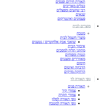
תאורת חירום ופנסים
כבלים מאריכים
רבי שקעים ומפצלים
שנאים
פעמונים ואינטרקום
מוצרים לבית
מטבח
מוצרי חשמל לבית
שואבי אבק אלחוטיים / נטענים
איבזור הבית
מתקני תליה למסכים
ונטות ומפוחים
מאווררים ומצננים
חימום
הדבקה ואיטום
הרחקת מזיקים
גופי תאורה לד
תאורת פנים
צמודי קיר
צמודי תקרה
גופי תאורה לסלון
גופי תאורה למטבח