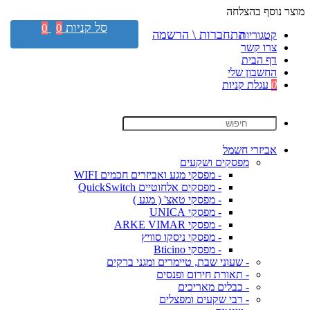
מוצר נוסף בהצלחה
סל קניות
0
0
התחברות \ הרשמה
קטגוריות
צרו קשר
דף הבית
החשבון שלי
0
עגלת קניות
אביזרי חשמל
מפסקים ושקעים
- מפסקי מגע ואביזרים חכמים WIFI
- מפסקים אלחוטיים QuickSwitch
- מפסקי טאצ' ( מגע )
- מפסקי UNICA
- מפסקי ARKE VIMAR
- מפסקי ניסקו סוויץ
- מפסקי Bticino
- שעוני שבת, טיימרים ומגני ברקים
- תאורת חירום ופנסים
- כבלים מאריכים
- רבי שקעים ומפצלים