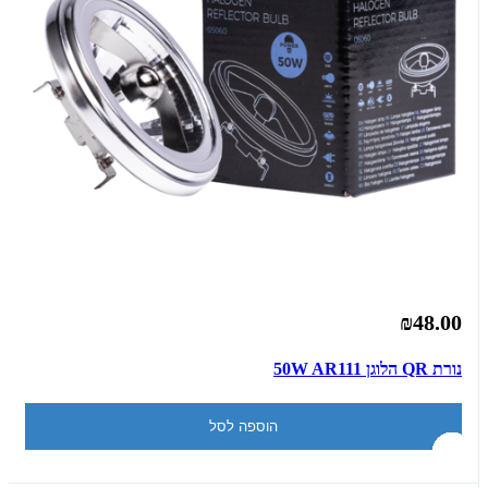
₪48.00
נורת QR הלוגן 50W AR111
הוספה לסל