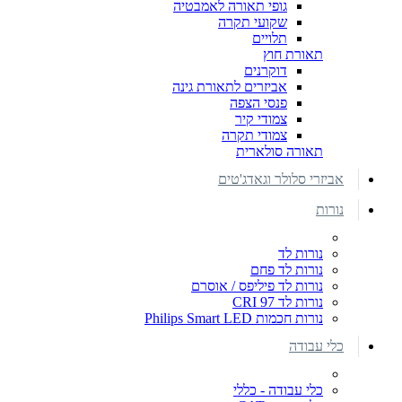
גופי תאורה לאמבטיה
שקועי תקרה
תלויים
תאורת חוץ
דוקרנים
אביזרים לתאורת גינה
פנסי הצפה
צמודי קיר
צמודי תקרה
תאורה סולארית
אביזרי סלולר וגאדג'טים
נורות
נורות לד
נורות לד פחם
נורות לד פיליפס / אוסרם
נורות לד CRI 97
נורות חכמות Philips Smart LED
כלי עבודה
כלי עבודה - כללי