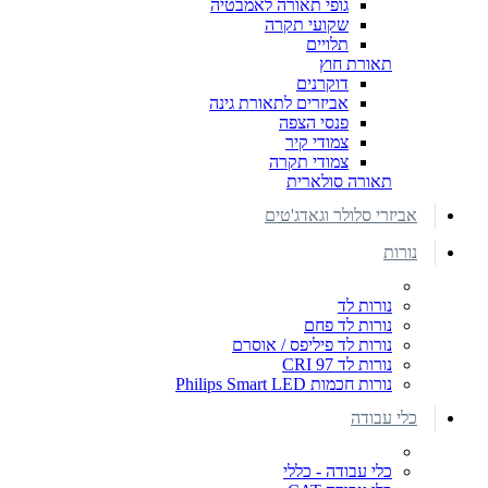
גופי תאורה לאמבטיה
שקועי תקרה
תלויים
תאורת חוץ
דוקרנים
אביזרים לתאורת גינה
פנסי הצפה
צמודי קיר
צמודי תקרה
תאורה סולארית
אביזרי סלולר וגאדג'טים
נורות
נורות לד
נורות לד פחם
נורות לד פיליפס / אוסרם
נורות לד CRI 97
נורות חכמות Philips Smart LED
כלי עבודה
כלי עבודה - כללי