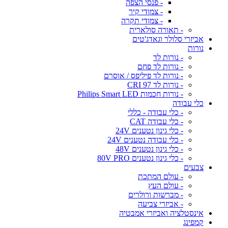
- פנסי הצפה
- צמודי קיר
- צמודי תקרה
- תאורה סולארית
אביזרי סלולר וגאדג'טים
נורות
- נורות לד
- נורות לד פחם
- נורות לד פיליפס / אוסרם
- נורות לד CRI 97
- נורות חכמות Philips Smart LED
כלי עבודה
- כלי עבודה - כללי
- כלי עבודה CAT
- כלי גינון נטענים 24V
- כלי עבודה נטענים 24V
- כלי גינון נטענים 48V
- כלי גינון נטענים 80V PRO
צבעים
- עולם המתכת
- עולם העץ
- מברשות ורולרים
- אביזרי צביעה
אינסטלציה ואביזרי אמבטיה
קמפינג