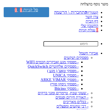
מוצר נוסף בהצלחה
סל קניות
0
0
התחברות \ הרשמה
קטגוריות
צרו קשר
דף הבית
החשבון שלי
0
עגלת קניות
אביזרי חשמל
מפסקים ושקעים
- מפסקי מגע ואביזרים חכמים WIFI
- מפסקים אלחוטיים QuickSwitch
- מפסקי טאצ' ( מגע )
- מפסקי UNICA
- מפסקי ARKE VIMAR
- מפסקי ניסקו סוויץ
- מפסקי Bticino
- שעוני שבת, טיימרים ומגני ברקים
- תאורת חירום ופנסים
- כבלים מאריכים
- רבי שקעים ומפצלים