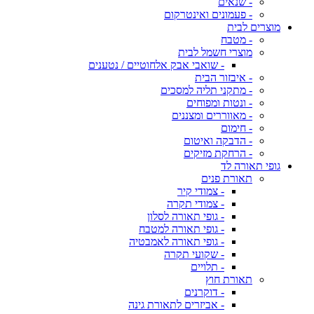
- שנאים
- פעמונים ואינטרקום
מוצרים לבית
- מטבח
מוצרי חשמל לבית
- שואבי אבק אלחוטיים / נטענים
- איבזור הבית
- מתקני תליה למסכים
- ונטות ומפוחים
- מאווררים ומצננים
- חימום
- הדבקה ואיטום
- הרחקת מזיקים
גופי תאורה לד
תאורת פנים
- צמודי קיר
- צמודי תקרה
- גופי תאורה לסלון
- גופי תאורה למטבח
- גופי תאורה לאמבטיה
- שקועי תקרה
- תלויים
תאורת חוץ
- דוקרנים
- אביזרים לתאורת גינה