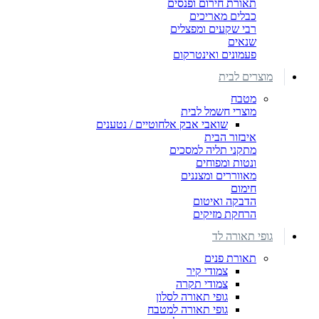
תאורת חירום ופנסים
כבלים מאריכים
רבי שקעים ומפצלים
שנאים
פעמונים ואינטרקום
מוצרים לבית
מטבח
מוצרי חשמל לבית
שואבי אבק אלחוטיים / נטענים
איבזור הבית
מתקני תליה למסכים
ונטות ומפוחים
מאווררים ומצננים
חימום
הדבקה ואיטום
הרחקת מזיקים
גופי תאורה לד
תאורת פנים
צמודי קיר
צמודי תקרה
גופי תאורה לסלון
גופי תאורה למטבח