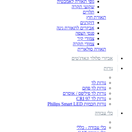
גופי תאורה לאמבטיה
שקועי תקרה
תלויים
תאורת חוץ
דוקרנים
אביזרים לתאורת גינה
פנסי הצפה
צמודי קיר
צמודי תקרה
תאורה סולארית
אביזרי סלולר וגאדג'טים
נורות
נורות לד
נורות לד פחם
נורות לד פיליפס / אוסרם
נורות לד CRI 97
נורות חכמות Philips Smart LED
כלי עבודה
כלי עבודה - כללי