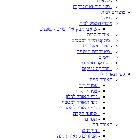
- שנאים
- פעמונים ואינטרקום
מוצרים לבית
- מטבח
מוצרי חשמל לבית
- שואבי אבק אלחוטיים / נטענים
- איבזור הבית
- מתקני תליה למסכים
- ונטות ומפוחים
- מאווררים ומצננים
- חימום
- הדבקה ואיטום
- הרחקת מזיקים
גופי תאורה לד
תאורת פנים
- צמודי קיר
- צמודי תקרה
- גופי תאורה לסלון
- גופי תאורה למטבח
- גופי תאורה לאמבטיה
- שקועי תקרה
- תלויים
תאורת חוץ
- דוקרנים
- אביזרים לתאורת גינה