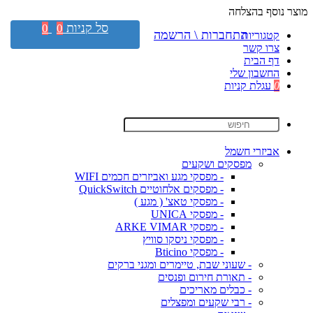
מוצר נוסף בהצלחה
סל קניות
0
0
התחברות \ הרשמה
קטגוריות
צרו קשר
דף הבית
החשבון שלי
0
עגלת קניות
אביזרי חשמל
מפסקים ושקעים
- מפסקי מגע ואביזרים חכמים WIFI
- מפסקים אלחוטיים QuickSwitch
- מפסקי טאצ' ( מגע )
- מפסקי UNICA
- מפסקי ARKE VIMAR
- מפסקי ניסקו סוויץ
- מפסקי Bticino
- שעוני שבת, טיימרים ומגני ברקים
- תאורת חירום ופנסים
- כבלים מאריכים
- רבי שקעים ומפצלים