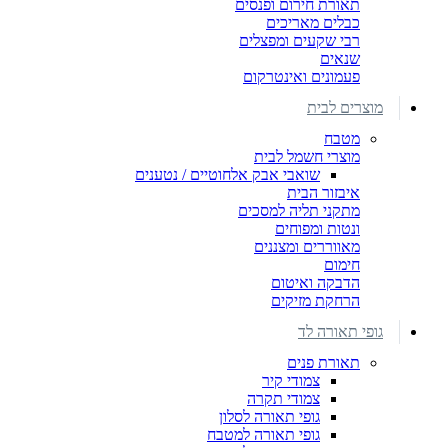
תאורת חירום ופנסים
כבלים מאריכים
רבי שקעים ומפצלים
שנאים
פעמונים ואינטרקום
מוצרים לבית
מטבח
מוצרי חשמל לבית
שואבי אבק אלחוטיים / נטענים
איבזור הבית
מתקני תליה למסכים
ונטות ומפוחים
מאווררים ומצננים
חימום
הדבקה ואיטום
הרחקת מזיקים
גופי תאורה לד
תאורת פנים
צמודי קיר
צמודי תקרה
גופי תאורה לסלון
גופי תאורה למטבח