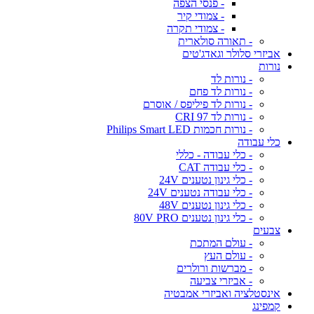
- פנסי הצפה
- צמודי קיר
- צמודי תקרה
- תאורה סולארית
אביזרי סלולר וגאדג'טים
נורות
- נורות לד
- נורות לד פחם
- נורות לד פיליפס / אוסרם
- נורות לד CRI 97
- נורות חכמות Philips Smart LED
כלי עבודה
- כלי עבודה - כללי
- כלי עבודה CAT
- כלי גינון נטענים 24V
- כלי עבודה נטענים 24V
- כלי גינון נטענים 48V
- כלי גינון נטענים 80V PRO
צבעים
- עולם המתכת
- עולם העץ
- מברשות ורולרים
- אביזרי צביעה
אינסטלציה ואביזרי אמבטיה
קמפינג