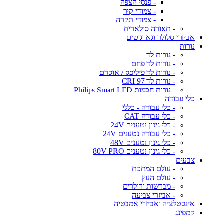
- פנסי הצפה
- צמודי קיר
- צמודי תקרה
- תאורה סולארית
אביזרי סלולר וגאדג'טים
נורות
- נורות לד
- נורות לד פחם
- נורות לד פיליפס / אוסרם
- נורות לד CRI 97
- נורות חכמות Philips Smart LED
כלי עבודה
- כלי עבודה - כללי
- כלי עבודה CAT
- כלי גינון נטענים 24V
- כלי עבודה נטענים 24V
- כלי גינון נטענים 48V
- כלי גינון נטענים 80V PRO
צבעים
- עולם המתכת
- עולם העץ
- מברשות ורולרים
- אביזרי צביעה
אינסטלציה ואביזרי אמבטיה
קמפינג