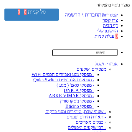
מוצר נוסף בהצלחה
סל קניות
0
0
התחברות \ הרשמה
קטגוריות
צרו קשר
דף הבית
החשבון שלי
0
עגלת קניות
אביזרי חשמל
מפסקים ושקעים
- מפסקי מגע ואביזרים חכמים WIFI
- מפסקים אלחוטיים QuickSwitch
- מפסקי טאצ' ( מגע )
- מפסקי UNICA
- מפסקי ARKE VIMAR
- מפסקי ניסקו סוויץ
- מפסקי Bticino
- שעוני שבת, טיימרים ומגני ברקים
- תאורת חירום ופנסים
- כבלים מאריכים
- רבי שקעים ומפצלים