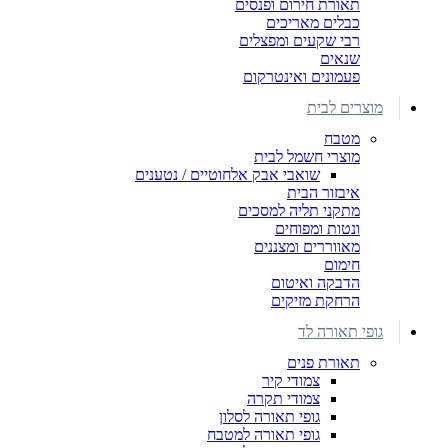
תאורת חירום ופנסים
כבלים מאריכים
רבי שקעים ומפצלים
שנאים
פעמונים ואינטרקום
מוצרים לבית
מטבח
מוצרי חשמל לבית
שואבי אבק אלחוטיים / נטענים
איבזור הבית
מתקני תליה למסכים
ונטות ומפוחים
מאווררים ומצננים
חימום
הדבקה ואיטום
הרחקת מזיקים
גופי תאורה לד
תאורת פנים
צמודי קיר
צמודי תקרה
גופי תאורה לסלון
גופי תאורה למטבח