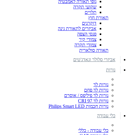
גופי תאורה לאמבטיה
שקועי תקרה
תלויים
תאורת חוץ
דוקרנים
אביזרים לתאורת גינה
פנסי הצפה
צמודי קיר
צמודי תקרה
תאורה סולארית
אביזרי סלולר וגאדג'טים
נורות
נורות לד
נורות לד פחם
נורות לד פיליפס / אוסרם
נורות לד CRI 97
נורות חכמות Philips Smart LED
כלי עבודה
כלי עבודה - כללי