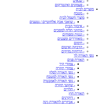
- שנאים
- פעמונים ואינטרקום
מוצרים לבית
- מטבח
מוצרי חשמל לבית
- שואבי אבק אלחוטיים / נטענים
- איבזור הבית
- מתקני תליה למסכים
- ונטות ומפוחים
- מאווררים ומצננים
- חימום
- הדבקה ואיטום
- הרחקת מזיקים
גופי תאורה לד
תאורת פנים
- צמודי קיר
- צמודי תקרה
- גופי תאורה לסלון
- גופי תאורה למטבח
- גופי תאורה לאמבטיה
- שקועי תקרה
- תלויים
תאורת חוץ
- דוקרנים
- אביזרים לתאורת גינה