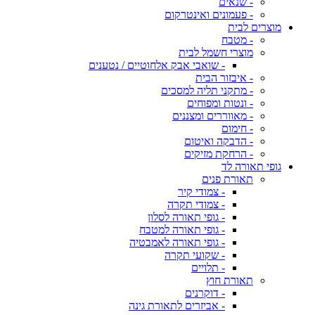
- שנאים
- פעמונים ואינטרקום
מוצרים לבית
- מטבח
מוצרי חשמל לבית
- שואבי אבק אלחוטיים / נטענים
- איבזור הבית
- מתקני תליה למסכים
- ונטות ומפוחים
- מאווררים ומצננים
- חימום
- הדבקה ואיטום
- הרחקת מזיקים
גופי תאורה לד
תאורת פנים
- צמודי קיר
- צמודי תקרה
- גופי תאורה לסלון
- גופי תאורה למטבח
- גופי תאורה לאמבטיה
- שקועי תקרה
- תלויים
תאורת חוץ
- דוקרנים
- אביזרים לתאורת גינה