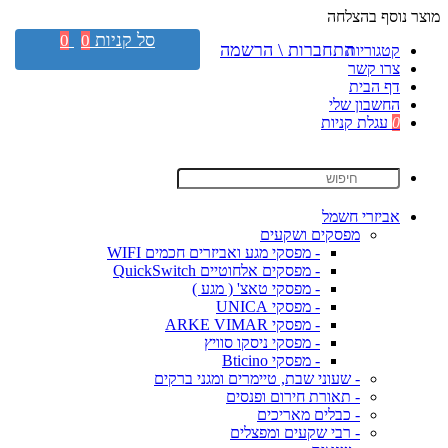
מוצר נוסף בהצלחה
סל קניות
0
0
התחברות \ הרשמה
קטגוריות
צרו קשר
דף הבית
החשבון שלי
0
עגלת קניות
אביזרי חשמל
מפסקים ושקעים
- מפסקי מגע ואביזרים חכמים WIFI
- מפסקים אלחוטיים QuickSwitch
- מפסקי טאצ' ( מגע )
- מפסקי UNICA
- מפסקי ARKE VIMAR
- מפסקי ניסקו סוויץ
- מפסקי Bticino
- שעוני שבת, טיימרים ומגני ברקים
- תאורת חירום ופנסים
- כבלים מאריכים
- רבי שקעים ומפצלים