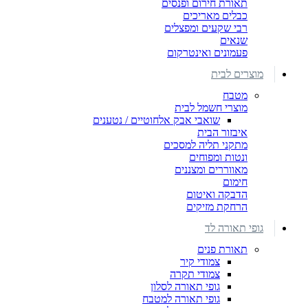
תאורת חירום ופנסים
כבלים מאריכים
רבי שקעים ומפצלים
שנאים
פעמונים ואינטרקום
מוצרים לבית
מטבח
מוצרי חשמל לבית
שואבי אבק אלחוטיים / נטענים
איבזור הבית
מתקני תליה למסכים
ונטות ומפוחים
מאווררים ומצננים
חימום
הדבקה ואיטום
הרחקת מזיקים
גופי תאורה לד
תאורת פנים
צמודי קיר
צמודי תקרה
גופי תאורה לסלון
גופי תאורה למטבח