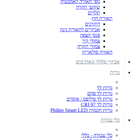
גופי תאורה לאמבטיה
שקועי תקרה
תלויים
תאורת חוץ
דוקרנים
אביזרים לתאורת גינה
פנסי הצפה
צמודי קיר
צמודי תקרה
תאורה סולארית
אביזרי סלולר וגאדג'טים
נורות
נורות לד
נורות לד פחם
נורות לד פיליפס / אוסרם
נורות לד CRI 97
נורות חכמות Philips Smart LED
כלי עבודה
כלי עבודה - כללי