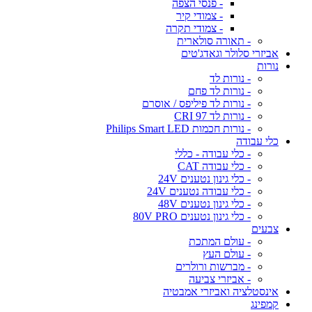
- פנסי הצפה
- צמודי קיר
- צמודי תקרה
- תאורה סולארית
אביזרי סלולר וגאדג'טים
נורות
- נורות לד
- נורות לד פחם
- נורות לד פיליפס / אוסרם
- נורות לד CRI 97
- נורות חכמות Philips Smart LED
כלי עבודה
- כלי עבודה - כללי
- כלי עבודה CAT
- כלי גינון נטענים 24V
- כלי עבודה נטענים 24V
- כלי גינון נטענים 48V
- כלי גינון נטענים 80V PRO
צבעים
- עולם המתכת
- עולם העץ
- מברשות ורולרים
- אביזרי צביעה
אינסטלציה ואביזרי אמבטיה
קמפינג