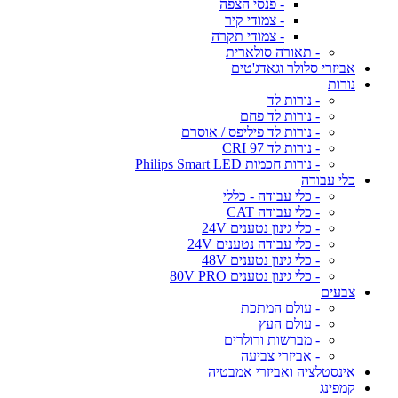
- פנסי הצפה
- צמודי קיר
- צמודי תקרה
- תאורה סולארית
אביזרי סלולר וגאדג'טים
נורות
- נורות לד
- נורות לד פחם
- נורות לד פיליפס / אוסרם
- נורות לד CRI 97
- נורות חכמות Philips Smart LED
כלי עבודה
- כלי עבודה - כללי
- כלי עבודה CAT
- כלי גינון נטענים 24V
- כלי עבודה נטענים 24V
- כלי גינון נטענים 48V
- כלי גינון נטענים 80V PRO
צבעים
- עולם המתכת
- עולם העץ
- מברשות ורולרים
- אביזרי צביעה
אינסטלציה ואביזרי אמבטיה
קמפינג