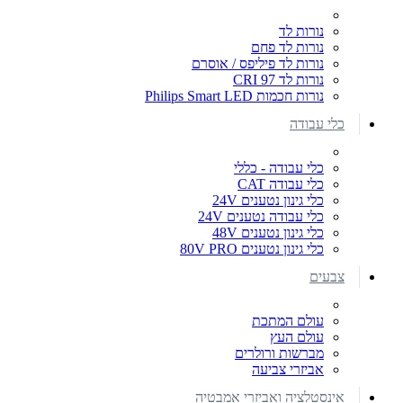
נורות לד
נורות לד פחם
נורות לד פיליפס / אוסרם
נורות לד CRI 97
נורות חכמות Philips Smart LED
כלי עבודה
כלי עבודה - כללי
כלי עבודה CAT
כלי גינון נטענים 24V
כלי עבודה נטענים 24V
כלי גינון נטענים 48V
כלי גינון נטענים 80V PRO
צבעים
עולם המתכת
עולם העץ
מברשות ורולרים
אביזרי צביעה
אינסטלציה ואביזרי אמבטיה