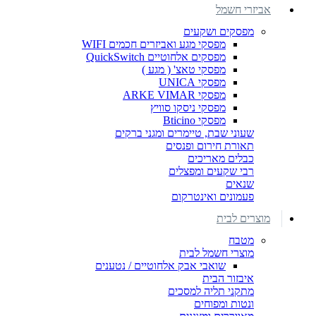
אביזרי חשמל
מפסקים ושקעים
מפסקי מגע ואביזרים חכמים WIFI
מפסקים אלחוטיים QuickSwitch
מפסקי טאצ' ( מגע )
מפסקי UNICA
מפסקי ARKE VIMAR
מפסקי ניסקו סוויץ
מפסקי Bticino
שעוני שבת, טיימרים ומגני ברקים
תאורת חירום ופנסים
כבלים מאריכים
רבי שקעים ומפצלים
שנאים
פעמונים ואינטרקום
מוצרים לבית
מטבח
מוצרי חשמל לבית
שואבי אבק אלחוטיים / נטענים
איבזור הבית
מתקני תליה למסכים
ונטות ומפוחים