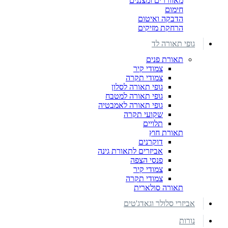
מאווררים ומצננים
חימום
הדבקה ואיטום
הרחקת מזיקים
גופי תאורה לד
תאורת פנים
צמודי קיר
צמודי תקרה
גופי תאורה לסלון
גופי תאורה למטבח
גופי תאורה לאמבטיה
שקועי תקרה
תלויים
תאורת חוץ
דוקרנים
אביזרים לתאורת גינה
פנסי הצפה
צמודי קיר
צמודי תקרה
תאורה סולארית
אביזרי סלולר וגאדג'טים
נורות