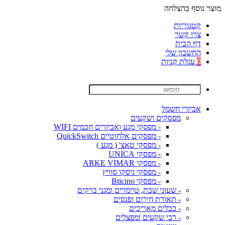
מוצר נוסף בהצלחה
קטגוריות
צרו קשר
דף הבית
החשבון שלי
0
עגלת קניות
אביזרי חשמל
מפסקים ושקעים
- מפסקי מגע ואביזרים חכמים WIFI
- מפסקים אלחוטיים QuickSwitch
- מפסקי טאצ' ( מגע )
- מפסקי UNICA
- מפסקי ARKE VIMAR
- מפסקי ניסקו סוויץ
- מפסקי Bticino
- שעוני שבת, טיימרים ומגני ברקים
- תאורת חירום ופנסים
- כבלים מאריכים
- רבי שקעים ומפצלים