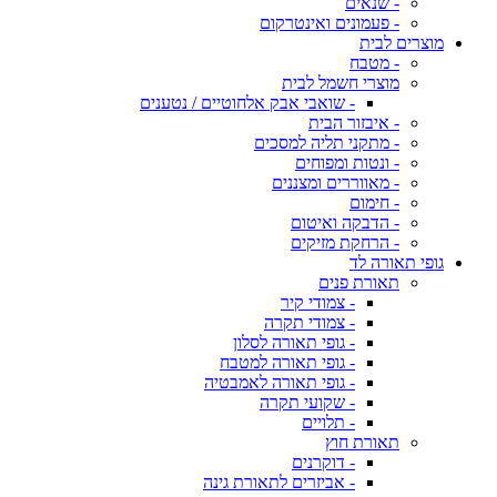
- שנאים
- פעמונים ואינטרקום
מוצרים לבית
- מטבח
מוצרי חשמל לבית
- שואבי אבק אלחוטיים / נטענים
- איבזור הבית
- מתקני תליה למסכים
- ונטות ומפוחים
- מאווררים ומצננים
- חימום
- הדבקה ואיטום
- הרחקת מזיקים
גופי תאורה לד
תאורת פנים
- צמודי קיר
- צמודי תקרה
- גופי תאורה לסלון
- גופי תאורה למטבח
- גופי תאורה לאמבטיה
- שקועי תקרה
- תלויים
תאורת חוץ
- דוקרנים
- אביזרים לתאורת גינה