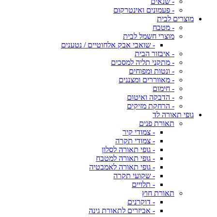
- שנאים
- פעמונים ואינטרקום
מוצרים לבית
- מטבח
מוצרי חשמל לבית
- שואבי אבק אלחוטיים / נטענים
- איבזור הבית
- מתקני תליה למסכים
- ונטות ומפוחים
- מאווררים ומצננים
- חימום
- הדבקה ואיטום
- הרחקת מזיקים
גופי תאורה לד
תאורת פנים
- צמודי קיר
- צמודי תקרה
- גופי תאורה לסלון
- גופי תאורה למטבח
- גופי תאורה לאמבטיה
- שקועי תקרה
- תלויים
תאורת חוץ
- דוקרנים
- אביזרים לתאורת גינה