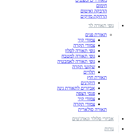
מאווררים ומצננים
חימום
הדבקה ואיטום
הרחקת מזיקים
גופי תאורה לד
תאורת פנים
צמודי קיר
צמודי תקרה
גופי תאורה לסלון
גופי תאורה למטבח
גופי תאורה לאמבטיה
שקועי תקרה
תלויים
תאורת חוץ
דוקרנים
אביזרים לתאורת גינה
פנסי הצפה
צמודי קיר
צמודי תקרה
תאורה סולארית
אביזרי סלולר וגאדג'טים
נורות