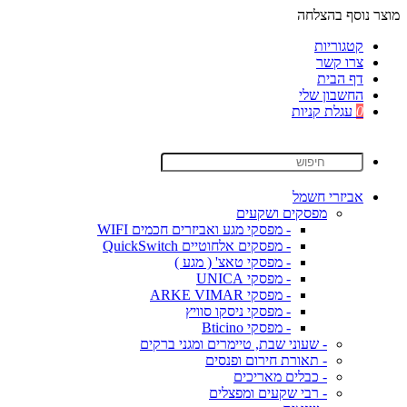
מוצר נוסף בהצלחה
קטגוריות
צרו קשר
דף הבית
החשבון שלי
0
עגלת קניות
אביזרי חשמל
מפסקים ושקעים
- מפסקי מגע ואביזרים חכמים WIFI
- מפסקים אלחוטיים QuickSwitch
- מפסקי טאצ' ( מגע )
- מפסקי UNICA
- מפסקי ARKE VIMAR
- מפסקי ניסקו סוויץ
- מפסקי Bticino
- שעוני שבת, טיימרים ומגני ברקים
- תאורת חירום ופנסים
- כבלים מאריכים
- רבי שקעים ומפצלים