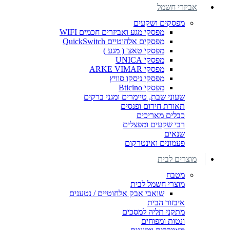
אביזרי חשמל
מפסקים ושקעים
מפסקי מגע ואביזרים חכמים WIFI
מפסקים אלחוטיים QuickSwitch
מפסקי טאצ' ( מגע )
מפסקי UNICA
מפסקי ARKE VIMAR
מפסקי ניסקו סוויץ
מפסקי Bticino
שעוני שבת, טיימרים ומגני ברקים
תאורת חירום ופנסים
כבלים מאריכים
רבי שקעים ומפצלים
שנאים
פעמונים ואינטרקום
מוצרים לבית
מטבח
מוצרי חשמל לבית
שואבי אבק אלחוטיים / נטענים
איבזור הבית
מתקני תליה למסכים
ונטות ומפוחים