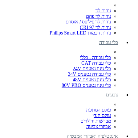
נורות לד
נורות לד פחם
נורות לד פיליפס / אוסרם
נורות לד CRI 97
נורות חכמות Philips Smart LED
כלי עבודה
כלי עבודה - כללי
כלי עבודה CAT
כלי גינון נטענים 24V
כלי עבודה נטענים 24V
כלי גינון נטענים 48V
כלי גינון נטענים 80V PRO
צבעים
עולם המתכת
עולם העץ
מברשות ורולרים
אביזרי צביעה
אינסטלציה ואביזרי אמבטיה