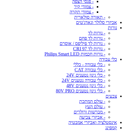
- פנסי הצפה
- צמודי קיר
- צמודי תקרה
- תאורה סולארית
אביזרי סלולר וגאדג'טים
נורות
- נורות לד
- נורות לד פחם
- נורות לד פיליפס / אוסרם
- נורות לד CRI 97
- נורות חכמות Philips Smart LED
כלי עבודה
- כלי עבודה - כללי
- כלי עבודה CAT
- כלי גינון נטענים 24V
- כלי עבודה נטענים 24V
- כלי גינון נטענים 48V
- כלי גינון נטענים 80V PRO
צבעים
- עולם המתכת
- עולם העץ
- מברשות ורולרים
- אביזרי צביעה
אינסטלציה ואביזרי אמבטיה
קמפינג