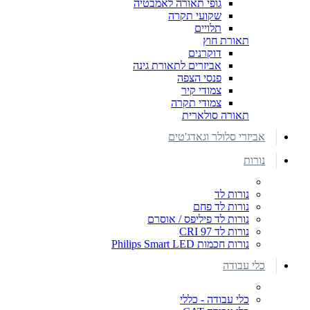
גופי תאורה לאמבטיה
שקועי תקרה
תלויים
תאורת חוץ
דוקרנים
אביזרים לתאורת גינה
פנסי הצפה
צמודי קיר
צמודי תקרה
תאורה סולארית
אביזרי סלולר וגאדג'טים
נורות
נורות לד
נורות לד פחם
נורות לד פיליפס / אוסרם
נורות לד CRI 97
נורות חכמות Philips Smart LED
כלי עבודה
כלי עבודה - כללי