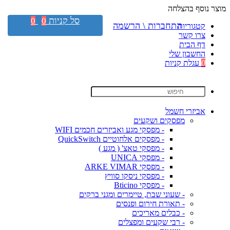
מוצר נוסף בהצלחה
סל קניות
0
0
התחברות \ הרשמה
קטגוריות
צרו קשר
דף הבית
החשבון שלי
0
עגלת קניות
אביזרי חשמל
מפסקים ושקעים
- מפסקי מגע ואביזרים חכמים WIFI
- מפסקים אלחוטיים QuickSwitch
- מפסקי טאצ' ( מגע )
- מפסקי UNICA
- מפסקי ARKE VIMAR
- מפסקי ניסקו סוויץ
- מפסקי Bticino
- שעוני שבת, טיימרים ומגני ברקים
- תאורת חירום ופנסים
- כבלים מאריכים
- רבי שקעים ומפצלים