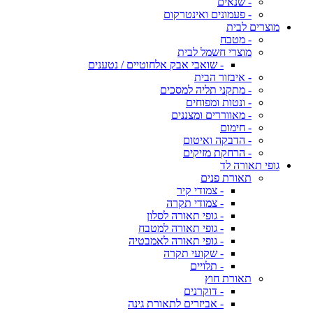
- שנאים
- פעמונים ואינטרקום
מוצרים לבית
- מטבח
מוצרי חשמל לבית
- שואבי אבק אלחוטיים / נטענים
- איבזור הבית
- מתקני תליה למסכים
- ונטות ומפוחים
- מאווררים ומצננים
- חימום
- הדבקה ואיטום
- הרחקת מזיקים
גופי תאורה לד
תאורת פנים
- צמודי קיר
- צמודי תקרה
- גופי תאורה לסלון
- גופי תאורה למטבח
- גופי תאורה לאמבטיה
- שקועי תקרה
- תלויים
תאורת חוץ
- דוקרנים
- אביזרים לתאורת גינה