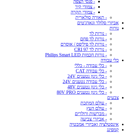
- פנסי הצפה
- צמודי קיר
- צמודי תקרה
- תאורה סולארית
אביזרי סלולר וגאדג'טים
נורות
- נורות לד
- נורות לד פחם
- נורות לד פיליפס / אוסרם
- נורות לד CRI 97
- נורות חכמות Philips Smart LED
כלי עבודה
- כלי עבודה - כללי
- כלי עבודה CAT
- כלי גינון נטענים 24V
- כלי עבודה נטענים 24V
- כלי גינון נטענים 48V
- כלי גינון נטענים 80V PRO
צבעים
- עולם המתכת
- עולם העץ
- מברשות ורולרים
- אביזרי צביעה
אינסטלציה ואביזרי אמבטיה
קמפינג