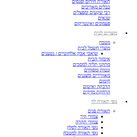
תאורת חירום ופנסים
כבלים מאריכים
רבי שקעים ומפצלים
שנאים
פעמונים ואינטרקום
מוצרים לבית
מטבח
מוצרי חשמל לבית
שואבי אבק אלחוטיים / נטענים
איבזור הבית
מתקני תליה למסכים
ונטות ומפוחים
מאווררים ומצננים
חימום
הדבקה ואיטום
הרחקת מזיקים
גופי תאורה לד
תאורת פנים
צמודי קיר
צמודי תקרה
גופי תאורה לסלון
גופי תאורה למטבח