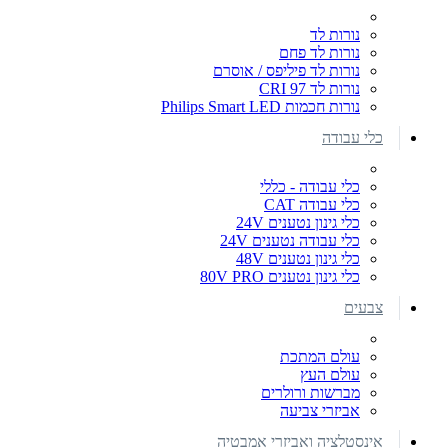
נורות לד
נורות לד פחם
נורות לד פיליפס / אוסרם
נורות לד CRI 97
נורות חכמות Philips Smart LED
כלי עבודה
כלי עבודה - כללי
כלי עבודה CAT
כלי גינון נטענים 24V
כלי עבודה נטענים 24V
כלי גינון נטענים 48V
כלי גינון נטענים 80V PRO
צבעים
עולם המתכת
עולם העץ
מברשות ורולרים
אביזרי צביעה
אינסטלציה ואביזרי אמבטיה