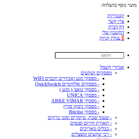
מוצר נוסף בהצלחה
קטגוריות
צרו קשר
דף הבית
החשבון שלי
0
עגלת קניות
אביזרי חשמל
מפסקים ושקעים
- מפסקי מגע ואביזרים חכמים WIFI
- מפסקים אלחוטיים QuickSwitch
- מפסקי טאצ' ( מגע )
- מפסקי UNICA
- מפסקי ARKE VIMAR
- מפסקי ניסקו סוויץ
- מפסקי Bticino
- שעוני שבת, טיימרים ומגני ברקים
- תאורת חירום ופנסים
- כבלים מאריכים
- רבי שקעים ומפצלים