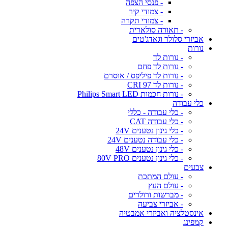
- פנסי הצפה
- צמודי קיר
- צמודי תקרה
- תאורה סולארית
אביזרי סלולר וגאדג'טים
נורות
- נורות לד
- נורות לד פחם
- נורות לד פיליפס / אוסרם
- נורות לד CRI 97
- נורות חכמות Philips Smart LED
כלי עבודה
- כלי עבודה - כללי
- כלי עבודה CAT
- כלי גינון נטענים 24V
- כלי עבודה נטענים 24V
- כלי גינון נטענים 48V
- כלי גינון נטענים 80V PRO
צבעים
- עולם המתכת
- עולם העץ
- מברשות ורולרים
- אביזרי צביעה
אינסטלציה ואביזרי אמבטיה
קמפינג