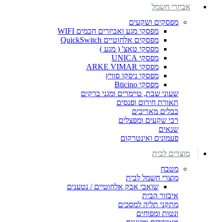
אביזרי חשמל
מפסקים ושקעים
מפסקי מגע ואביזרים חכמים WIFI
מפסקים אלחוטיים QuickSwitch
מפסקי טאצ' ( מגע )
מפסקי UNICA
מפסקי ARKE VIMAR
מפסקי ניסקו סוויץ
מפסקי Bticino
שעוני שבת, טיימרים ומגני ברקים
תאורת חירום ופנסים
כבלים מאריכים
רבי שקעים ומפצלים
שנאים
פעמונים ואינטרקום
מוצרים לבית
מטבח
מוצרי חשמל לבית
שואבי אבק אלחוטיים / נטענים
איבזור הבית
מתקני תליה למסכים
ונטות ומפוחים