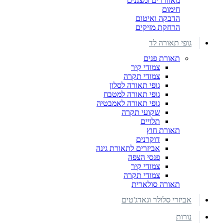
מאווררים ומצננים
חימום
הדבקה ואיטום
הרחקת מזיקים
גופי תאורה לד
תאורת פנים
צמודי קיר
צמודי תקרה
גופי תאורה לסלון
גופי תאורה למטבח
גופי תאורה לאמבטיה
שקועי תקרה
תלויים
תאורת חוץ
דוקרנים
אביזרים לתאורת גינה
פנסי הצפה
צמודי קיר
צמודי תקרה
תאורה סולארית
אביזרי סלולר וגאדג'טים
נורות