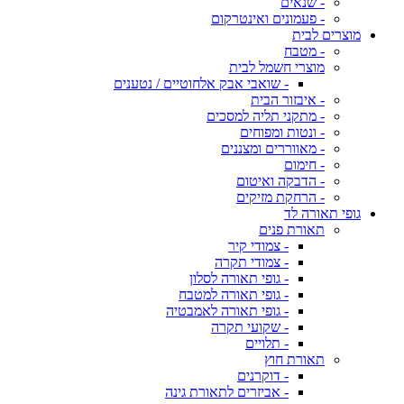
- שנאים
- פעמונים ואינטרקום
מוצרים לבית
- מטבח
מוצרי חשמל לבית
- שואבי אבק אלחוטיים / נטענים
- איבזור הבית
- מתקני תליה למסכים
- ונטות ומפוחים
- מאווררים ומצננים
- חימום
- הדבקה ואיטום
- הרחקת מזיקים
גופי תאורה לד
תאורת פנים
- צמודי קיר
- צמודי תקרה
- גופי תאורה לסלון
- גופי תאורה למטבח
- גופי תאורה לאמבטיה
- שקועי תקרה
- תלויים
תאורת חוץ
- דוקרנים
- אביזרים לתאורת גינה