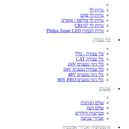
נורות לד
נורות לד פחם
נורות לד פיליפס / אוסרם
נורות לד CRI 97
נורות חכמות Philips Smart LED
כלי עבודה
כלי עבודה - כללי
כלי עבודה CAT
כלי גינון נטענים 24V
כלי עבודה נטענים 24V
כלי גינון נטענים 48V
כלי גינון נטענים 80V PRO
צבעים
עולם המתכת
עולם העץ
מברשות ורולרים
אביזרי צביעה
אינסטלציה ואביזרי אמבטיה