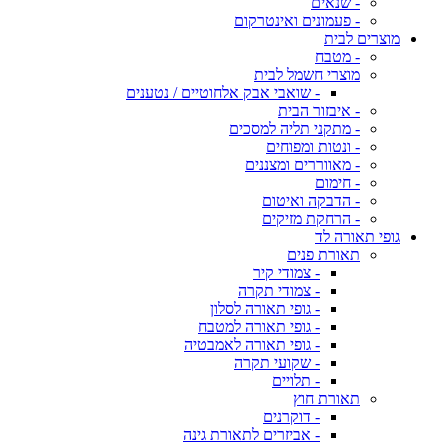
- שנאים
- פעמונים ואינטרקום
מוצרים לבית
- מטבח
מוצרי חשמל לבית
- שואבי אבק אלחוטיים / נטענים
- איבזור הבית
- מתקני תליה למסכים
- ונטות ומפוחים
- מאווררים ומצננים
- חימום
- הדבקה ואיטום
- הרחקת מזיקים
גופי תאורה לד
תאורת פנים
- צמודי קיר
- צמודי תקרה
- גופי תאורה לסלון
- גופי תאורה למטבח
- גופי תאורה לאמבטיה
- שקועי תקרה
- תלויים
תאורת חוץ
- דוקרנים
- אביזרים לתאורת גינה