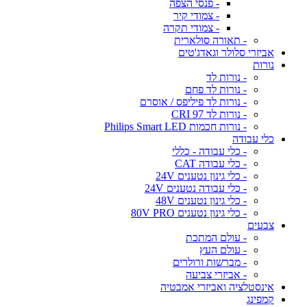
- פנסי הצפה
- צמודי קיר
- צמודי תקרה
- תאורה סולארית
אביזרי סלולר וגאדג'טים
נורות
- נורות לד
- נורות לד פחם
- נורות לד פיליפס / אוסרם
- נורות לד CRI 97
- נורות חכמות Philips Smart LED
כלי עבודה
- כלי עבודה - כללי
- כלי עבודה CAT
- כלי גינון נטענים 24V
- כלי עבודה נטענים 24V
- כלי גינון נטענים 48V
- כלי גינון נטענים 80V PRO
צבעים
- עולם המתכת
- עולם העץ
- מברשות ורולרים
- אביזרי צביעה
אינסטלציה ואביזרי אמבטיה
קמפינג