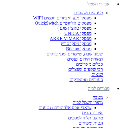
אביזרי חשמל
מפסקים ושקעים
מפסקי מגע ואביזרים חכמים WIFI
מפסקים אלחוטיים QuickSwitch
מפסקי טאצ' ( מגע )
מפסקי UNICA
מפסקי ARKE VIMAR
מפסקי ניסקו סוויץ
מפסקי Bticino
שעוני שבת, טיימרים ומגני ברקים
תאורת חירום ופנסים
כבלים מאריכים
רבי שקעים ומפצלים
שנאים
פעמונים ואינטרקום
מוצרים לבית
מטבח
מוצרי חשמל לבית
שואבי אבק אלחוטיים / נטענים
איבזור הבית
מתקני תליה למסכים
ונטות ומפוחים