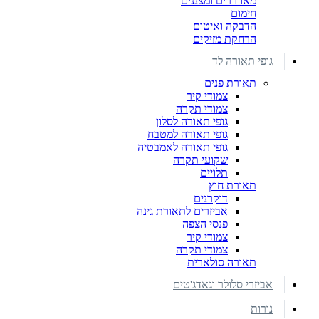
מאווררים ומצננים
חימום
הדבקה ואיטום
הרחקת מזיקים
גופי תאורה לד
תאורת פנים
צמודי קיר
צמודי תקרה
גופי תאורה לסלון
גופי תאורה למטבח
גופי תאורה לאמבטיה
שקועי תקרה
תלויים
תאורת חוץ
דוקרנים
אביזרים לתאורת גינה
פנסי הצפה
צמודי קיר
צמודי תקרה
תאורה סולארית
אביזרי סלולר וגאדג'טים
נורות