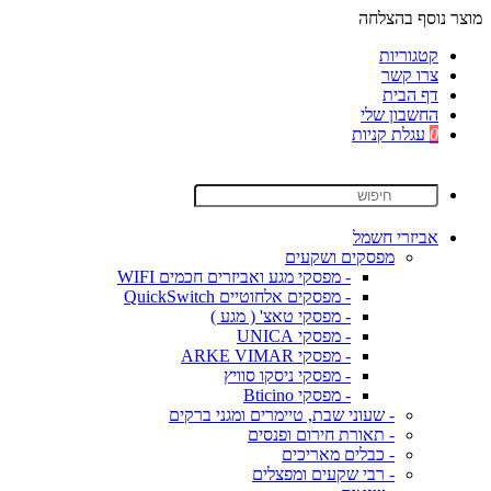
מוצר נוסף בהצלחה
קטגוריות
צרו קשר
דף הבית
החשבון שלי
0
עגלת קניות
אביזרי חשמל
מפסקים ושקעים
- מפסקי מגע ואביזרים חכמים WIFI
- מפסקים אלחוטיים QuickSwitch
- מפסקי טאצ' ( מגע )
- מפסקי UNICA
- מפסקי ARKE VIMAR
- מפסקי ניסקו סוויץ
- מפסקי Bticino
- שעוני שבת, טיימרים ומגני ברקים
- תאורת חירום ופנסים
- כבלים מאריכים
- רבי שקעים ומפצלים