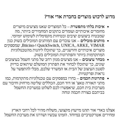
מדוע לרכוש מוצרים בחברת אדי אור?
איכות בלתי מתפשרת
– כל המוצרים שאנו מציעים מיוצרים
מחומרים איכותיים ועומדים בתקנים המחמירים ביותר, מה
שמבטיח ביצועים יציבים ובטיחות מקסימלית לשימוש יומיומי.
מותגים מובילים
– אנו עובדים עם המותגים המובילים בשוק כגון
QuickSwitch, UNICA, ARKE, VIMAR ו-Bticino, שמספקים
מוצרים איכותיים וחדשניים, כך שתוכלו ליהנות מהטכנולוגיות
המתקדמות ביותר והפתרונות המובילים בשוק.
מבחר עיצובים
– אנו מציעים מגוון רחב של מתגי חשמל בעיצובים
שונים, כך שתוכלו לבחור את הפתרון המושלם שיתאים בדיוק
לסגנון העיצוב של הבית או המשרד שלכם, מבלי להתפשר על
נראות ופרקטיות.
פתרונות חכמים
– בחרו במפסקים עם טכנולוגיות מתקדמות, כמו
מתגי תאורה טאצ' או דוד חכם, הכוללים שליטה מרחוק וחיבור עם
מערכות בית חכם, שיאפשרו לכם לשלוט במערכת החשמל
בביתכם בצורה חכמה ונוחה
אצלנו באדי אור תהנו מייעוץ מקצועי, משלוח מהיר לכל רחבי הארץ
ומחירים אטרקטיביים במיוחד. הזמינו עכשיו ושדרגו את מערכת החשמל