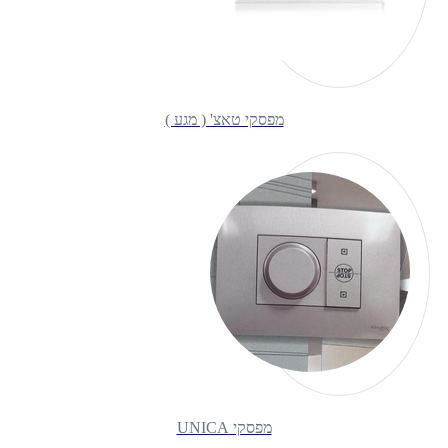
מפסקי טאצ' ( מגע )
מפסקי UNICA