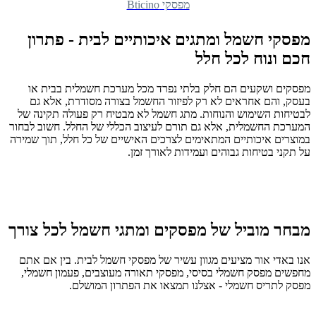
מפסקי Bticino
מפסקי חשמל ומתגים איכותיים לבית - פתרון
חכם ונוח לכל חלל
מפסקים ושקעים הם חלק בלתי נפרד מכל מערכת חשמלית בבית או
בעסק, והם אחראים לא רק לפיזור החשמל בצורה מסודרת, אלא גם
לבטיחות השימוש והנוחות. מתג חשמל לא מבטיח רק פעולה תקינה של
המערכת החשמלית, אלא גם תורם לעיצוב הכללי של החלל. חשוב לבחור
במוצרים איכותיים המתאימים לצרכים האישיים של כל חלל, תוך שמירה
על תקני בטיחות גבוהים ועמידות לאורך זמן.
מבחר מוביל של מפסקים ומתגי חשמל לכל צורך
אנו באדי אור מציעים מגוון עשיר של מפסקי חשמל לבית. בין אם אתם
מחפשים מפסק חשמלי בסיסי, מפסקי תאורה מעוצבים, פעמון חשמלי,
מפסק לתריס חשמלי - אצלנו תמצאו את הפתרון המושלם.