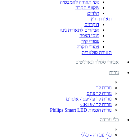
גופי תאורה לאמבטיה
שקועי תקרה
תלויים
תאורת חוץ
דוקרנים
אביזרים לתאורת גינה
פנסי הצפה
צמודי קיר
צמודי תקרה
תאורה סולארית
אביזרי סלולר וגאדג'טים
נורות
נורות לד
נורות לד פחם
נורות לד פיליפס / אוסרם
נורות לד CRI 97
נורות חכמות Philips Smart LED
כלי עבודה
כלי עבודה - כללי