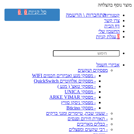
מוצר נוסף בהצלחה
סל קניות
0
0
התחברות \ הרשמה
קטגוריות
צרו קשר
דף הבית
החשבון שלי
0
עגלת קניות
אביזרי חשמל
מפסקים ושקעים
- מפסקי מגע ואביזרים חכמים WIFI
- מפסקים אלחוטיים QuickSwitch
- מפסקי טאצ' ( מגע )
- מפסקי UNICA
- מפסקי ARKE VIMAR
- מפסקי ניסקו סוויץ
- מפסקי Bticino
- שעוני שבת, טיימרים ומגני ברקים
- תאורת חירום ופנסים
- כבלים מאריכים
- רבי שקעים ומפצלים