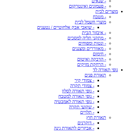
- שנאים
- פעמונים ואינטרקום
מוצרים לבית
- מטבח
מוצרי חשמל לבית
- שואבי אבק אלחוטיים / נטענים
- איבזור הבית
- מתקני תליה למסכים
- ונטות ומפוחים
- מאווררים ומצננים
- חימום
- הדבקה ואיטום
- הרחקת מזיקים
גופי תאורה לד
תאורת פנים
- צמודי קיר
- צמודי תקרה
- גופי תאורה לסלון
- גופי תאורה למטבח
- גופי תאורה לאמבטיה
- שקועי תקרה
- תלויים
תאורת חוץ
- דוקרנים
- אביזרים לתאורת גינה