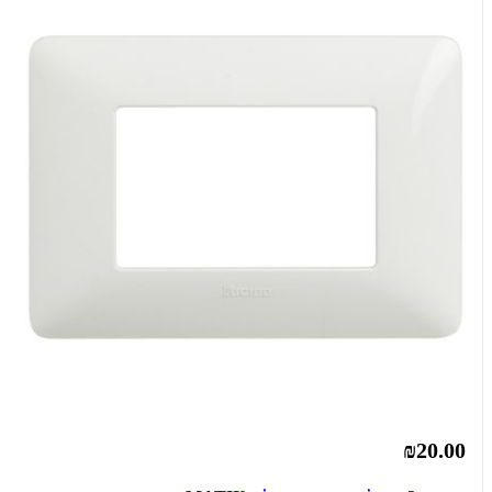
₪20.00