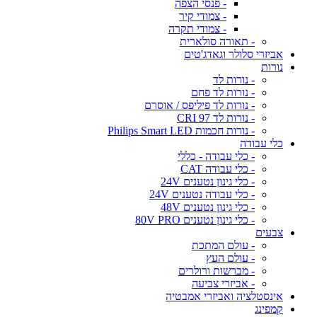
- פנסי הצפה
- צמודי קיר
- צמודי תקרה
- תאורה סולארית
אביזרי סלולר וגאדג'טים
נורות
- נורות לד
- נורות לד פחם
- נורות לד פיליפס / אוסרם
- נורות לד CRI 97
- נורות חכמות Philips Smart LED
כלי עבודה
- כלי עבודה - כללי
- כלי עבודה CAT
- כלי גינון נטענים 24V
- כלי עבודה נטענים 24V
- כלי גינון נטענים 48V
- כלי גינון נטענים 80V PRO
צבעים
- עולם המתכת
- עולם העץ
- מברשות ורולרים
- אביזרי צביעה
אינסטלציה ואביזרי אמבטיה
קמפינג