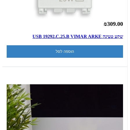
₪309.00
שקע טעינה USB 19292.C.25.B VIMAR ARKE
הוספה לסל