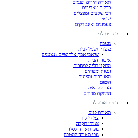
תאורת חירום ופנסים
כבלים מאריכים
רבי שקעים ומפצלים
שנאים
פעמונים ואינטרקום
מוצרים לבית
מטבח
מוצרי חשמל לבית
שואבי אבק אלחוטיים / נטענים
איבזור הבית
מתקני תליה למסכים
ונטות ומפוחים
מאווררים ומצננים
חימום
הדבקה ואיטום
הרחקת מזיקים
גופי תאורה לד
תאורת פנים
צמודי קיר
צמודי תקרה
גופי תאורה לסלון
גופי תאורה למטבח