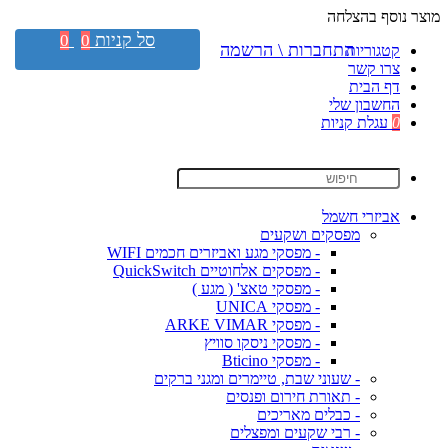
מוצר נוסף בהצלחה
סל קניות
0
0
התחברות \ הרשמה
קטגוריות
צרו קשר
דף הבית
החשבון שלי
0
עגלת קניות
אביזרי חשמל
מפסקים ושקעים
- מפסקי מגע ואביזרים חכמים WIFI
- מפסקים אלחוטיים QuickSwitch
- מפסקי טאצ' ( מגע )
- מפסקי UNICA
- מפסקי ARKE VIMAR
- מפסקי ניסקו סוויץ
- מפסקי Bticino
- שעוני שבת, טיימרים ומגני ברקים
- תאורת חירום ופנסים
- כבלים מאריכים
- רבי שקעים ומפצלים