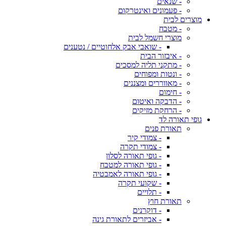
- שנאים
- פעמונים ואינטרקום
מוצרים לבית
- מטבח
מוצרי חשמל לבית
- שואבי אבק אלחוטיים / נטענים
- איבזור הבית
- מתקני תליה למסכים
- ונטות ומפוחים
- מאווררים ומצננים
- חימום
- הדבקה ואיטום
- הרחקת מזיקים
גופי תאורה לד
תאורת פנים
- צמודי קיר
- צמודי תקרה
- גופי תאורה לסלון
- גופי תאורה למטבח
- גופי תאורה לאמבטיה
- שקועי תקרה
- תלויים
תאורת חוץ
- דוקרנים
- אביזרים לתאורת גינה