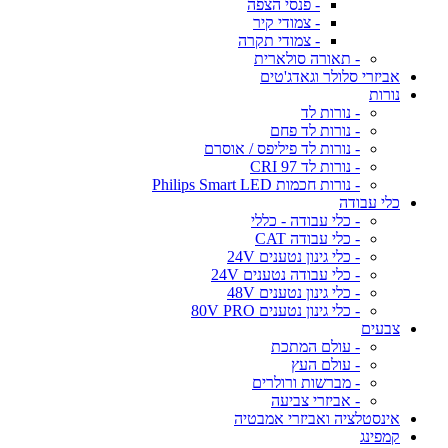
- פנסי הצפה
- צמודי קיר
- צמודי תקרה
- תאורה סולארית
אביזרי סלולר וגאדג'טים
נורות
- נורות לד
- נורות לד פחם
- נורות לד פיליפס / אוסרם
- נורות לד CRI 97
- נורות חכמות Philips Smart LED
כלי עבודה
- כלי עבודה - כללי
- כלי עבודה CAT
- כלי גינון נטענים 24V
- כלי עבודה נטענים 24V
- כלי גינון נטענים 48V
- כלי גינון נטענים 80V PRO
צבעים
- עולם המתכת
- עולם העץ
- מברשות ורולרים
- אביזרי צביעה
אינסטלציה ואביזרי אמבטיה
קמפינג