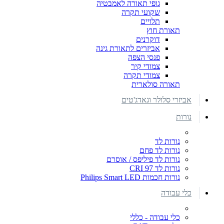
גופי תאורה לאמבטיה
שקועי תקרה
תלויים
תאורת חוץ
דוקרנים
אביזרים לתאורת גינה
פנסי הצפה
צמודי קיר
צמודי תקרה
תאורה סולארית
אביזרי סלולר וגאדג'טים
נורות
נורות לד
נורות לד פחם
נורות לד פיליפס / אוסרם
נורות לד CRI 97
נורות חכמות Philips Smart LED
כלי עבודה
כלי עבודה - כללי