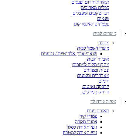
תאורת חירום ופנסים
כבלים מאריכים
רבי שקעים ומפצלים
שנאים
פעמונים ואינטרקום
מוצרים לבית
מטבח
מוצרי חשמל לבית
שואבי אבק אלחוטיים / נטענים
איבזור הבית
מתקני תליה למסכים
ונטות ומפוחים
מאווררים ומצננים
חימום
הדבקה ואיטום
הרחקת מזיקים
גופי תאורה לד
תאורת פנים
צמודי קיר
צמודי תקרה
גופי תאורה לסלון
גופי תאורה למטבח