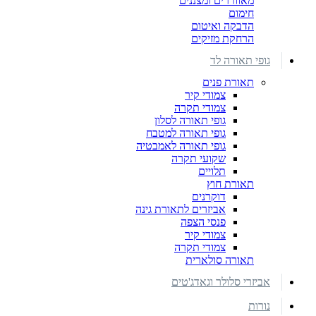
מאווררים ומצננים
חימום
הדבקה ואיטום
הרחקת מזיקים
גופי תאורה לד
תאורת פנים
צמודי קיר
צמודי תקרה
גופי תאורה לסלון
גופי תאורה למטבח
גופי תאורה לאמבטיה
שקועי תקרה
תלויים
תאורת חוץ
דוקרנים
אביזרים לתאורת גינה
פנסי הצפה
צמודי קיר
צמודי תקרה
תאורה סולארית
אביזרי סלולר וגאדג'טים
נורות