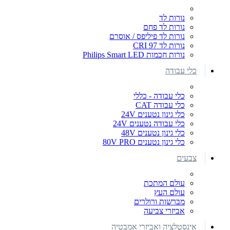
נורות לד
נורות לד פחם
נורות לד פיליפס / אוסרם
נורות לד CRI 97
נורות חכמות Philips Smart LED
כלי עבודה
כלי עבודה - כללי
כלי עבודה CAT
כלי גינון נטענים 24V
כלי עבודה נטענים 24V
כלי גינון נטענים 48V
כלי גינון נטענים 80V PRO
צבעים
עולם המתכת
עולם העץ
מברשות ורולרים
אביזרי צביעה
אינסטלציה ואביזרי אמבטיה