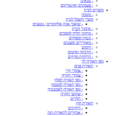
- שנאים
- פעמונים ואינטרקום
מוצרים לבית
- מטבח
מוצרי חשמל לבית
- שואבי אבק אלחוטיים / נטענים
- איבזור הבית
- מתקני תליה למסכים
- ונטות ומפוחים
- מאווררים ומצננים
- חימום
- הדבקה ואיטום
- הרחקת מזיקים
גופי תאורה לד
תאורת פנים
- צמודי קיר
- צמודי תקרה
- גופי תאורה לסלון
- גופי תאורה למטבח
- גופי תאורה לאמבטיה
- שקועי תקרה
- תלויים
תאורת חוץ
- דוקרנים
- אביזרים לתאורת גינה