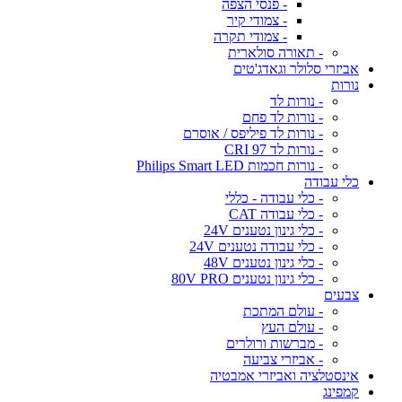
- פנסי הצפה
- צמודי קיר
- צמודי תקרה
- תאורה סולארית
אביזרי סלולר וגאדג'טים
נורות
- נורות לד
- נורות לד פחם
- נורות לד פיליפס / אוסרם
- נורות לד CRI 97
- נורות חכמות Philips Smart LED
כלי עבודה
- כלי עבודה - כללי
- כלי עבודה CAT
- כלי גינון נטענים 24V
- כלי עבודה נטענים 24V
- כלי גינון נטענים 48V
- כלי גינון נטענים 80V PRO
צבעים
- עולם המתכת
- עולם העץ
- מברשות ורולרים
- אביזרי צביעה
אינסטלציה ואביזרי אמבטיה
קמפינג