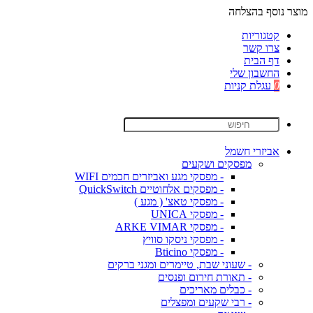
מוצר נוסף בהצלחה
קטגוריות
צרו קשר
דף הבית
החשבון שלי
0
עגלת קניות
אביזרי חשמל
מפסקים ושקעים
- מפסקי מגע ואביזרים חכמים WIFI
- מפסקים אלחוטיים QuickSwitch
- מפסקי טאצ' ( מגע )
- מפסקי UNICA
- מפסקי ARKE VIMAR
- מפסקי ניסקו סוויץ
- מפסקי Bticino
- שעוני שבת, טיימרים ומגני ברקים
- תאורת חירום ופנסים
- כבלים מאריכים
- רבי שקעים ומפצלים