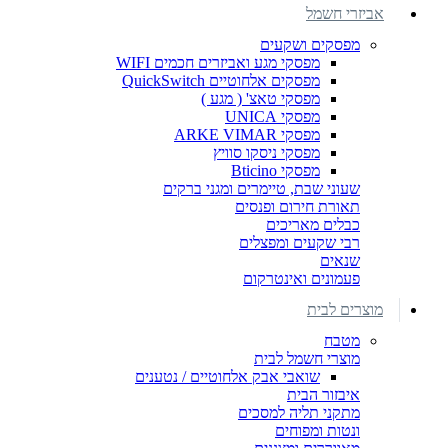
אביזרי חשמל
מפסקים ושקעים
מפסקי מגע ואביזרים חכמים WIFI
מפסקים אלחוטיים QuickSwitch
מפסקי טאצ' ( מגע )
מפסקי UNICA
מפסקי ARKE VIMAR
מפסקי ניסקו סוויץ
מפסקי Bticino
שעוני שבת, טיימרים ומגני ברקים
תאורת חירום ופנסים
כבלים מאריכים
רבי שקעים ומפצלים
שנאים
פעמונים ואינטרקום
מוצרים לבית
מטבח
מוצרי חשמל לבית
שואבי אבק אלחוטיים / נטענים
איבזור הבית
מתקני תליה למסכים
ונטות ומפוחים