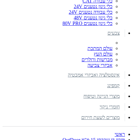
כלי עבודה CAT
כלי גינון נטענים 24V
כלי עבודה נטענים 24V
כלי גינון נטענים 48V
כלי גינון נטענים 80V PRO
צבעים
עולם המתכת
עולם העץ
מברשות ורולרים
אביזרי צביעה
אינסטלציה ואביזרי אמבטיה
קמפינג
מוצרי הגיינה וטיפוח
חומרי ניקוי
מוצרים לשעת חירום
ראשי
מזרון דו שכבתי 15 מ"מ OutDoor