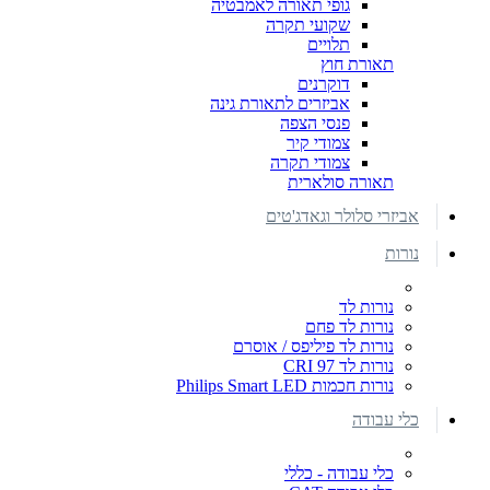
גופי תאורה לאמבטיה
שקועי תקרה
תלויים
תאורת חוץ
דוקרנים
אביזרים לתאורת גינה
פנסי הצפה
צמודי קיר
צמודי תקרה
תאורה סולארית
אביזרי סלולר וגאדג'טים
נורות
נורות לד
נורות לד פחם
נורות לד פיליפס / אוסרם
נורות לד CRI 97
נורות חכמות Philips Smart LED
כלי עבודה
כלי עבודה - כללי