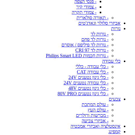
- פנסי הצפה
- צמודי קיר
- צמודי תקרה
- תאורה סולארית
אביזרי סלולר וגאדג'טים
נורות
- נורות לד
- נורות לד פחם
- נורות לד פיליפס / אוסרם
- נורות לד CRI 97
- נורות חכמות Philips Smart LED
כלי עבודה
- כלי עבודה - כללי
- כלי עבודה CAT
- כלי גינון נטענים 24V
- כלי עבודה נטענים 24V
- כלי גינון נטענים 48V
- כלי גינון נטענים 80V PRO
צבעים
- עולם המתכת
- עולם העץ
- מברשות ורולרים
- אביזרי צביעה
אינסטלציה ואביזרי אמבטיה
קמפינג