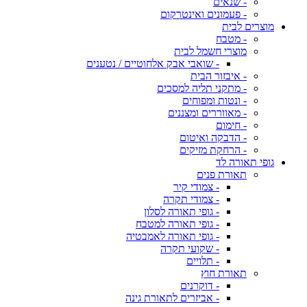
- שנאים
- פעמונים ואינטרקום
מוצרים לבית
- מטבח
מוצרי חשמל לבית
- שואבי אבק אלחוטיים / נטענים
- איבזור הבית
- מתקני תליה למסכים
- ונטות ומפוחים
- מאווררים ומצננים
- חימום
- הדבקה ואיטום
- הרחקת מזיקים
גופי תאורה לד
תאורת פנים
- צמודי קיר
- צמודי תקרה
- גופי תאורה לסלון
- גופי תאורה למטבח
- גופי תאורה לאמבטיה
- שקועי תקרה
- תלויים
תאורת חוץ
- דוקרנים
- אביזרים לתאורת גינה