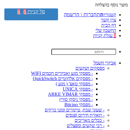
מוצר נוסף בהצלחה
סל קניות
0
0
התחברות \ הרשמה
קטגוריות
צרו קשר
דף הבית
החשבון שלי
0
עגלת קניות
אביזרי חשמל
מפסקים ושקעים
- מפסקי מגע ואביזרים חכמים WIFI
- מפסקים אלחוטיים QuickSwitch
- מפסקי טאצ' ( מגע )
- מפסקי UNICA
- מפסקי ARKE VIMAR
- מפסקי ניסקו סוויץ
- מפסקי Bticino
- שעוני שבת, טיימרים ומגני ברקים
- תאורת חירום ופנסים
- כבלים מאריכים
- רבי שקעים ומפצלים