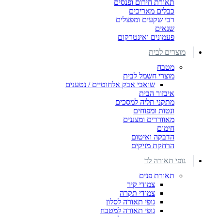
תאורת חירום ופנסים
כבלים מאריכים
רבי שקעים ומפצלים
שנאים
פעמונים ואינטרקום
מוצרים לבית
מטבח
מוצרי חשמל לבית
שואבי אבק אלחוטיים / נטענים
איבזור הבית
מתקני תליה למסכים
ונטות ומפוחים
מאווררים ומצננים
חימום
הדבקה ואיטום
הרחקת מזיקים
גופי תאורה לד
תאורת פנים
צמודי קיר
צמודי תקרה
גופי תאורה לסלון
גופי תאורה למטבח