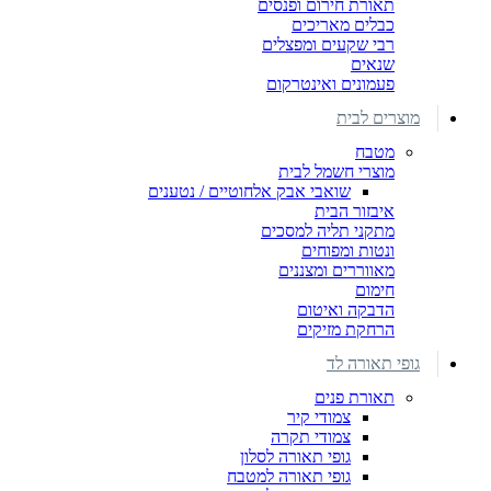
תאורת חירום ופנסים
כבלים מאריכים
רבי שקעים ומפצלים
שנאים
פעמונים ואינטרקום
מוצרים לבית
מטבח
מוצרי חשמל לבית
שואבי אבק אלחוטיים / נטענים
איבזור הבית
מתקני תליה למסכים
ונטות ומפוחים
מאווררים ומצננים
חימום
הדבקה ואיטום
הרחקת מזיקים
גופי תאורה לד
תאורת פנים
צמודי קיר
צמודי תקרה
גופי תאורה לסלון
גופי תאורה למטבח