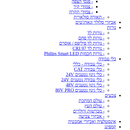
- פנסי הצפה
- צמודי קיר
- צמודי תקרה
- תאורה סולארית
אביזרי סלולר וגאדג'טים
נורות
- נורות לד
- נורות לד פחם
- נורות לד פיליפס / אוסרם
- נורות לד CRI 97
- נורות חכמות Philips Smart LED
כלי עבודה
- כלי עבודה - כללי
- כלי עבודה CAT
- כלי גינון נטענים 24V
- כלי עבודה נטענים 24V
- כלי גינון נטענים 48V
- כלי גינון נטענים 80V PRO
צבעים
- עולם המתכת
- עולם העץ
- מברשות ורולרים
- אביזרי צביעה
אינסטלציה ואביזרי אמבטיה
קמפינג