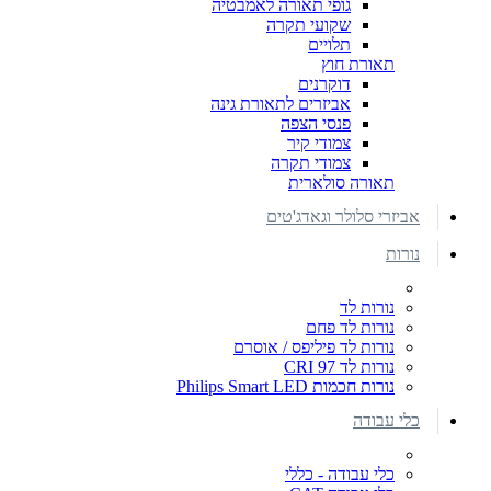
גופי תאורה לאמבטיה
שקועי תקרה
תלויים
תאורת חוץ
דוקרנים
אביזרים לתאורת גינה
פנסי הצפה
צמודי קיר
צמודי תקרה
תאורה סולארית
אביזרי סלולר וגאדג'טים
נורות
נורות לד
נורות לד פחם
נורות לד פיליפס / אוסרם
נורות לד CRI 97
נורות חכמות Philips Smart LED
כלי עבודה
כלי עבודה - כללי