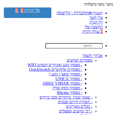
מוצר נוסף בהצלחה
סל קניות
0
0
התחברות \ הרשמה
קטגוריות
צרו קשר
דף הבית
החשבון שלי
0
עגלת קניות
אביזרי חשמל
מפסקים ושקעים
- מפסקי מגע ואביזרים חכמים WIFI
- מפסקים אלחוטיים QuickSwitch
- מפסקי טאצ' ( מגע )
- מפסקי UNICA
- מפסקי ARKE VIMAR
- מפסקי ניסקו סוויץ
- מפסקי Bticino
- שעוני שבת, טיימרים ומגני ברקים
- תאורת חירום ופנסים
- כבלים מאריכים
- רבי שקעים ומפצלים