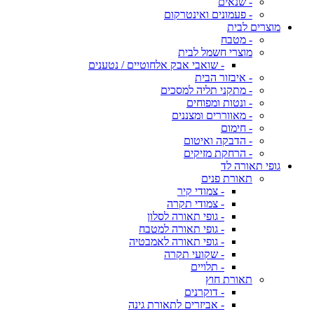
- שנאים
- פעמונים ואינטרקום
מוצרים לבית
- מטבח
מוצרי חשמל לבית
- שואבי אבק אלחוטיים / נטענים
- איבזור הבית
- מתקני תליה למסכים
- ונטות ומפוחים
- מאווררים ומצננים
- חימום
- הדבקה ואיטום
- הרחקת מזיקים
גופי תאורה לד
תאורת פנים
- צמודי קיר
- צמודי תקרה
- גופי תאורה לסלון
- גופי תאורה למטבח
- גופי תאורה לאמבטיה
- שקועי תקרה
- תלויים
תאורת חוץ
- דוקרנים
- אביזרים לתאורת גינה