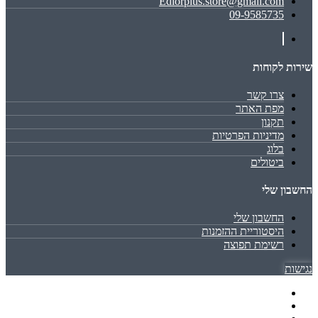
Ediorplus.store@gmail.com
09-9585735
שירות לקוחות
צרו קשר
מפת האתר
תקנון
מדיניות הפרטיות
בלוג
ביטולים
החשבון שלי
החשבון שלי
היסטוריית ההזמנות
רשימת תפוצה
נגישות