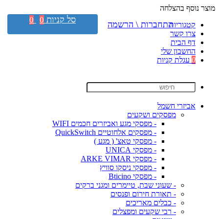
מוצר נוסף בהצלחה
סל קניות
0
0
התחברות \ הרשמה
קטגוריות
צרו קשר
דף הבית
החשבון שלי
0
עגלת קניות
אביזרי חשמל
מפסקים ושקעים
- מפסקי מגע ואביזרים חכמים WIFI
- מפסקים אלחוטיים QuickSwitch
- מפסקי טאצ' ( מגע )
- מפסקי UNICA
- מפסקי ARKE VIMAR
- מפסקי ניסקו סוויץ
- מפסקי Bticino
- שעוני שבת, טיימרים ומגני ברקים
- תאורת חירום ופנסים
- כבלים מאריכים
- רבי שקעים ומפצלים