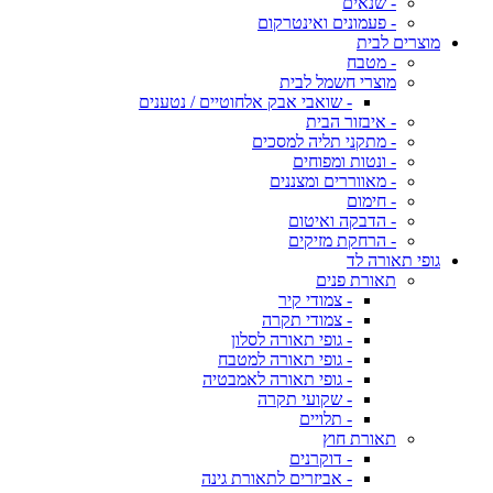
- שנאים
- פעמונים ואינטרקום
מוצרים לבית
- מטבח
מוצרי חשמל לבית
- שואבי אבק אלחוטיים / נטענים
- איבזור הבית
- מתקני תליה למסכים
- ונטות ומפוחים
- מאווררים ומצננים
- חימום
- הדבקה ואיטום
- הרחקת מזיקים
גופי תאורה לד
תאורת פנים
- צמודי קיר
- צמודי תקרה
- גופי תאורה לסלון
- גופי תאורה למטבח
- גופי תאורה לאמבטיה
- שקועי תקרה
- תלויים
תאורת חוץ
- דוקרנים
- אביזרים לתאורת גינה