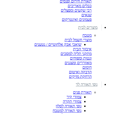
תאורת חירום ופנסים
כבלים מאריכים
רבי שקעים ומפצלים
שנאים
פעמונים ואינטרקום
מוצרים לבית
מטבח
מוצרי חשמל לבית
שואבי אבק אלחוטיים / נטענים
איבזור הבית
מתקני תליה למסכים
ונטות ומפוחים
מאווררים ומצננים
חימום
הדבקה ואיטום
הרחקת מזיקים
גופי תאורה לד
תאורת פנים
צמודי קיר
צמודי תקרה
גופי תאורה לסלון
גופי תאורה למטבח