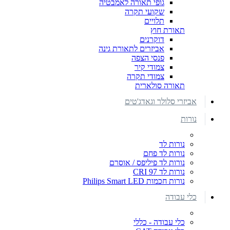
גופי תאורה לאמבטיה
שקועי תקרה
תלויים
תאורת חוץ
דוקרנים
אביזרים לתאורת גינה
פנסי הצפה
צמודי קיר
צמודי תקרה
תאורה סולארית
אביזרי סלולר וגאדג'טים
נורות
נורות לד
נורות לד פחם
נורות לד פיליפס / אוסרם
נורות לד CRI 97
נורות חכמות Philips Smart LED
כלי עבודה
כלי עבודה - כללי