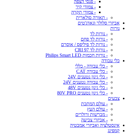
- פנסי הצפה
- צמודי קיר
- צמודי תקרה
- תאורה סולארית
אביזרי סלולר וגאדג'טים
נורות
- נורות לד
- נורות לד פחם
- נורות לד פיליפס / אוסרם
- נורות לד CRI 97
- נורות חכמות Philips Smart LED
כלי עבודה
- כלי עבודה - כללי
- כלי עבודה CAT
- כלי גינון נטענים 24V
- כלי עבודה נטענים 24V
- כלי גינון נטענים 48V
- כלי גינון נטענים 80V PRO
צבעים
- עולם המתכת
- עולם העץ
- מברשות ורולרים
- אביזרי צביעה
אינסטלציה ואביזרי אמבטיה
קמפינג