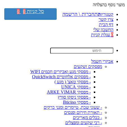
מוצר נוסף בהצלחה
סל קניות
0
0
התחברות \ הרשמה
קטגוריות
צרו קשר
דף הבית
החשבון שלי
0
עגלת קניות
אביזרי חשמל
מפסקים ושקעים
- מפסקי מגע ואביזרים חכמים WIFI
- מפסקים אלחוטיים QuickSwitch
- מפסקי טאצ' ( מגע )
- מפסקי UNICA
- מפסקי ARKE VIMAR
- מפסקי ניסקו סוויץ
- מפסקי Bticino
- שעוני שבת, טיימרים ומגני ברקים
- תאורת חירום ופנסים
- כבלים מאריכים
- רבי שקעים ומפצלים