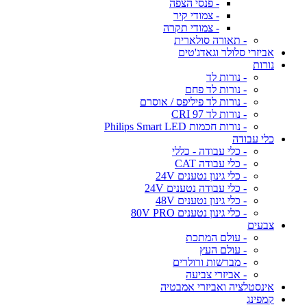
- פנסי הצפה
- צמודי קיר
- צמודי תקרה
- תאורה סולארית
אביזרי סלולר וגאדג'טים
נורות
- נורות לד
- נורות לד פחם
- נורות לד פיליפס / אוסרם
- נורות לד CRI 97
- נורות חכמות Philips Smart LED
כלי עבודה
- כלי עבודה - כללי
- כלי עבודה CAT
- כלי גינון נטענים 24V
- כלי עבודה נטענים 24V
- כלי גינון נטענים 48V
- כלי גינון נטענים 80V PRO
צבעים
- עולם המתכת
- עולם העץ
- מברשות ורולרים
- אביזרי צביעה
אינסטלציה ואביזרי אמבטיה
קמפינג