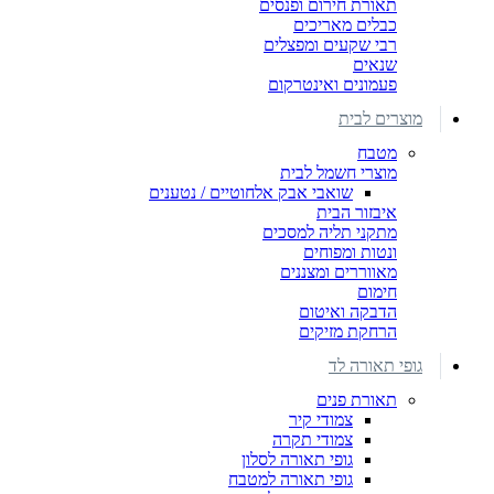
תאורת חירום ופנסים
כבלים מאריכים
רבי שקעים ומפצלים
שנאים
פעמונים ואינטרקום
מוצרים לבית
מטבח
מוצרי חשמל לבית
שואבי אבק אלחוטיים / נטענים
איבזור הבית
מתקני תליה למסכים
ונטות ומפוחים
מאווררים ומצננים
חימום
הדבקה ואיטום
הרחקת מזיקים
גופי תאורה לד
תאורת פנים
צמודי קיר
צמודי תקרה
גופי תאורה לסלון
גופי תאורה למטבח