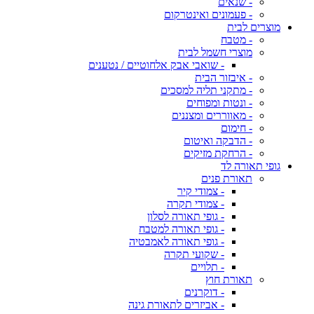
- שנאים
- פעמונים ואינטרקום
מוצרים לבית
- מטבח
מוצרי חשמל לבית
- שואבי אבק אלחוטיים / נטענים
- איבזור הבית
- מתקני תליה למסכים
- ונטות ומפוחים
- מאווררים ומצננים
- חימום
- הדבקה ואיטום
- הרחקת מזיקים
גופי תאורה לד
תאורת פנים
- צמודי קיר
- צמודי תקרה
- גופי תאורה לסלון
- גופי תאורה למטבח
- גופי תאורה לאמבטיה
- שקועי תקרה
- תלויים
תאורת חוץ
- דוקרנים
- אביזרים לתאורת גינה