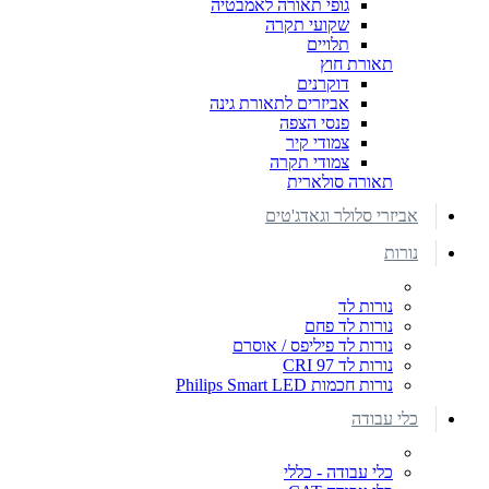
גופי תאורה לאמבטיה
שקועי תקרה
תלויים
תאורת חוץ
דוקרנים
אביזרים לתאורת גינה
פנסי הצפה
צמודי קיר
צמודי תקרה
תאורה סולארית
אביזרי סלולר וגאדג'טים
נורות
נורות לד
נורות לד פחם
נורות לד פיליפס / אוסרם
נורות לד CRI 97
נורות חכמות Philips Smart LED
כלי עבודה
כלי עבודה - כללי