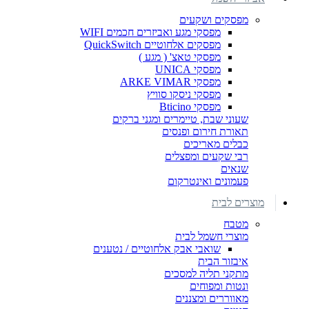
מפסקים ושקעים
מפסקי מגע ואביזרים חכמים WIFI
מפסקים אלחוטיים QuickSwitch
מפסקי טאצ' ( מגע )
מפסקי UNICA
מפסקי ARKE VIMAR
מפסקי ניסקו סוויץ
מפסקי Bticino
שעוני שבת, טיימרים ומגני ברקים
תאורת חירום ופנסים
כבלים מאריכים
רבי שקעים ומפצלים
שנאים
פעמונים ואינטרקום
מוצרים לבית
מטבח
מוצרי חשמל לבית
שואבי אבק אלחוטיים / נטענים
איבזור הבית
מתקני תליה למסכים
ונטות ומפוחים
מאווררים ומצננים