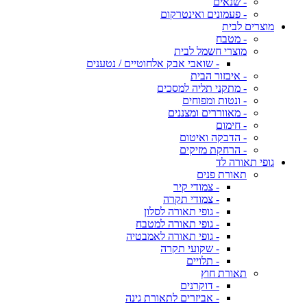
- שנאים
- פעמונים ואינטרקום
מוצרים לבית
- מטבח
מוצרי חשמל לבית
- שואבי אבק אלחוטיים / נטענים
- איבזור הבית
- מתקני תליה למסכים
- ונטות ומפוחים
- מאווררים ומצננים
- חימום
- הדבקה ואיטום
- הרחקת מזיקים
גופי תאורה לד
תאורת פנים
- צמודי קיר
- צמודי תקרה
- גופי תאורה לסלון
- גופי תאורה למטבח
- גופי תאורה לאמבטיה
- שקועי תקרה
- תלויים
תאורת חוץ
- דוקרנים
- אביזרים לתאורת גינה