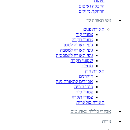
חימום
הדבקה ואיטום
הרחקת מזיקים
גופי תאורה לד
תאורת פנים
צמודי קיר
צמודי תקרה
גופי תאורה לסלון
גופי תאורה למטבח
גופי תאורה לאמבטיה
שקועי תקרה
תלויים
תאורת חוץ
דוקרנים
אביזרים לתאורת גינה
פנסי הצפה
צמודי קיר
צמודי תקרה
תאורה סולארית
אביזרי סלולר וגאדג'טים
נורות