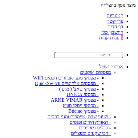
מוצר נוסף בהצלחה
קטגוריות
צרו קשר
דף הבית
החשבון שלי
0
עגלת קניות
אביזרי חשמל
מפסקים ושקעים
- מפסקי מגע ואביזרים חכמים WIFI
- מפסקים אלחוטיים QuickSwitch
- מפסקי טאצ' ( מגע )
- מפסקי UNICA
- מפסקי ARKE VIMAR
- מפסקי ניסקו סוויץ
- מפסקי Bticino
- שעוני שבת, טיימרים ומגני ברקים
- תאורת חירום ופנסים
- כבלים מאריכים
- רבי שקעים ומפצלים