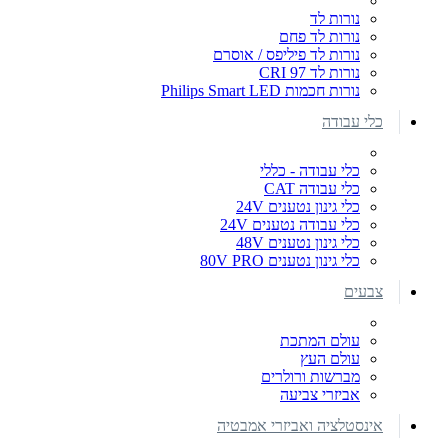
נורות לד
נורות לד פחם
נורות לד פיליפס / אוסרם
נורות לד CRI 97
נורות חכמות Philips Smart LED
כלי עבודה
כלי עבודה - כללי
כלי עבודה CAT
כלי גינון נטענים 24V
כלי עבודה נטענים 24V
כלי גינון נטענים 48V
כלי גינון נטענים 80V PRO
צבעים
עולם המתכת
עולם העץ
מברשות ורולרים
אביזרי צביעה
אינסטלציה ואביזרי אמבטיה