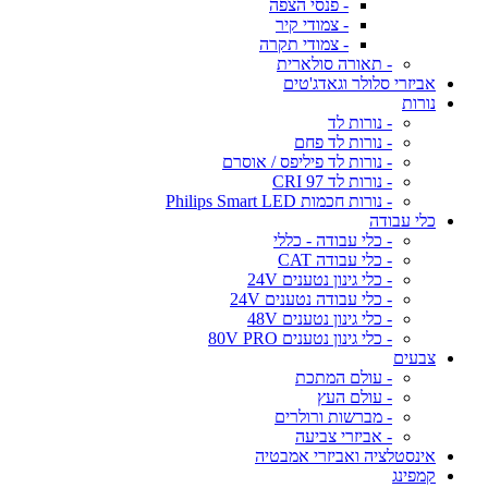
- פנסי הצפה
- צמודי קיר
- צמודי תקרה
- תאורה סולארית
אביזרי סלולר וגאדג'טים
נורות
- נורות לד
- נורות לד פחם
- נורות לד פיליפס / אוסרם
- נורות לד CRI 97
- נורות חכמות Philips Smart LED
כלי עבודה
- כלי עבודה - כללי
- כלי עבודה CAT
- כלי גינון נטענים 24V
- כלי עבודה נטענים 24V
- כלי גינון נטענים 48V
- כלי גינון נטענים 80V PRO
צבעים
- עולם המתכת
- עולם העץ
- מברשות ורולרים
- אביזרי צביעה
אינסטלציה ואביזרי אמבטיה
קמפינג